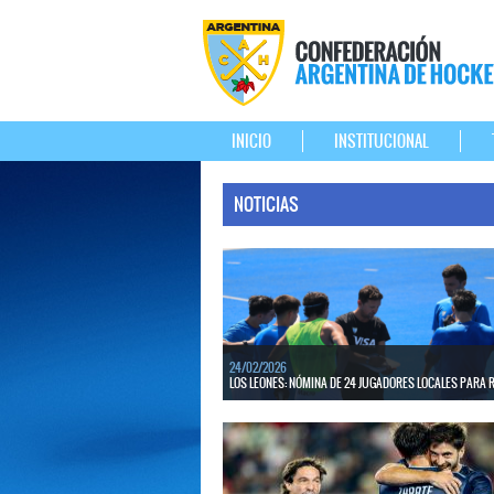
INICIO
INSTITUCIONAL
NOTICIAS
24/02/2026
LOS LEONES: NÓMINA DE 24 JUGADORES LOCALES PARA R
El cuerpo técnico del seleccionado nacional anunció 
de convocados del medio local que comenzarán las 
el martes 3 de marzo en el CeNARD.
LEER MÁS