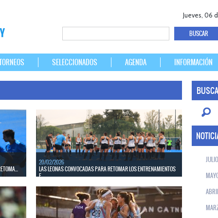
Jueves, 06 
TORNEOS
SELECCIONADOS
AGENDA
INFORMACIÓN
BUSCA
NOTICI
JULI
20/02/2026
ETOMA...
LAS LEONAS CONVOCADAS PARA RETOMAR LOS ENTRENAMIENTOS
MAY
E...
la lista
prácticas
El seleccionado nacional volverá a las prácticas el 2 de marzo
ABRI
en el Centro Nacional de Alto Rendimiento Deportivo
(CeNARD).
MAR
LEER MÁS