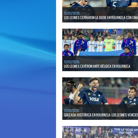
15/02/2026
LOS LEONES CERRARON LA SIERE EN ROURKELA CON UNA 
El conjunto nacional venció por 4 a 2 a los locales en
League 2025-26.
LEER MÁS
13/02/2026
LOS LEONES CAYERON ANTE BÉLGICA EN ROURKELA
El conjunto nacional no pudo con Bélgica, que superó
Leones por 5 a 2.
LEER MÁS
12/02/2026
GOLEADA HISTÓRICA EN ROURKELA: LOS LEONES VENCIERO
El seleccionado masculino fue contundente frente
anfitrión en su segunda presentación en la pres
ventana de Pro League 2025-26.