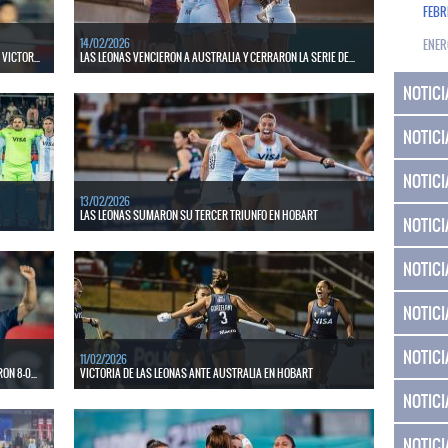
FEBR
14/02/2026
ENER
VICTOR...
LAS LEONAS VENCIERON A AUSTRALIA Y CERRARON LA SERIE DE...
 la FIH Pro
El conjunto nacional superó por 3 a 0 con goles de Diaz,
NOTICI
Trinchinetti y Gorzelany.
LEER MÁS
NOTICI
NOTICI
13/02/2026
LAS LEONAS SUMARON SU TERCER TRIUNFO EN HOBART
NOTICI
 a los
El conjunto nacional vencio a Irlanda por 2 a 1 con goles de
Majo Granatto y Agustina Gorzelany.
NOTICI
LEER MÁS
NOTICI
NOTICI
11/02/2026
N 8-0...
VICTORIA DE LAS LEONAS ANTE AUSTRALIA EN HOBART
NOTICI
 al
El conjunto nacional superó a Australia por 1 a 0 con gol de
ente
Agustina Gorzelany.
NOTICI
LEER MÁS