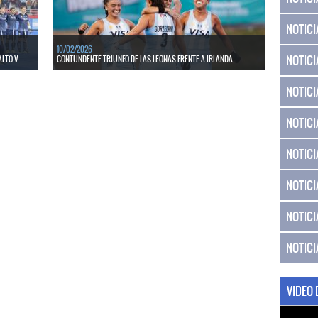
NOTICI
10/02/2026
NOTICI
TO V...
CONTUNDENTE TRIUNFO DE LAS LEONAS FRENTE A IRLANDA
ido de la
Las Leonas vencieron por 5 a 0 a Irlanda en el primer partido
NOTICI
del 2026.
LEER MÁS
NOTICI
NOTICI
NOTICI
NOTICI
NOTICI
VIDEO