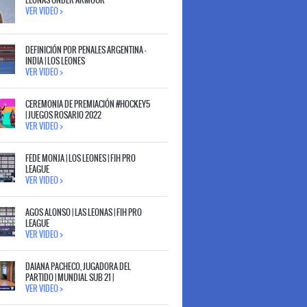
VER VIDEO >
DEFINICIÓN POR PENALES ARGENTINA -
INDIA | LOS LEONES
VER VIDEO >
CEREMONIA DE PREMIACIÓN #HOCKEY5
| JUEGOS ROSARIO 2022
VER VIDEO >
FEDE MONJA | LOS LEONES | FIH PRO
LEAGUE
VER VIDEO >
AGOS ALONSO | LAS LEONAS | FIH PRO
LEAGUE
VER VIDEO >
DAIANA PACHECO, JUGADORA DEL
PARTIDO | MUNDIAL SUB 21 |
VER VIDEO >