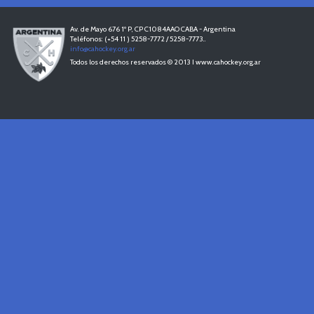
Av. de Mayo 676 1º P, CP C1084AAO CABA - Argentina
Teléfonos: (+54 11 ) 5258-7772 / 5258-7773..
info@cahockey.org.ar
Todos los derechos reservados © 2013 I www.cahockey.org.ar