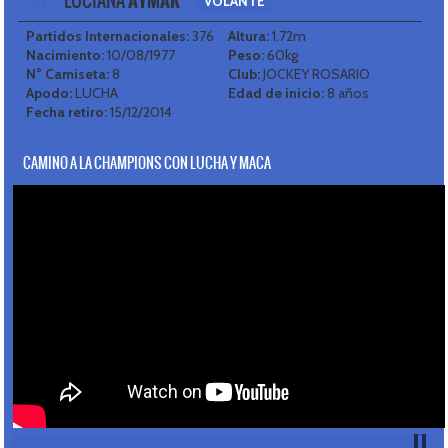
LUCIANA
AYMAR
VOLANTE
Partidos Internacionales:
376
Altura:
1.72m
Nacimiento:
10/08/1977
Peso:
60kg
N° Camiseta:
8
Club:
JOCKEY ROSARIO
Apodo:
LUCHA
Edad de inicio:
8 años
Fecha retiro:
15/12/2014
CAMINO A LA CHAMPIONS CON LUCHA Y MACA