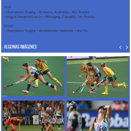
1999
• Champions Trophy - Brisbane, Australia - 4to. Puesto
• Juegos Panamericanos - Winnipeg, Canadá - 1er. Puesto
2000
• Champions Trophy - Amstelveen, Holanda - 4to. Pu...
Ampliar >
ALGUNAS IMÁGENES