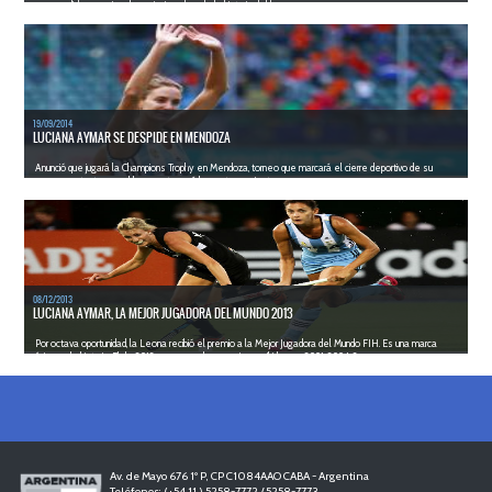
para rendir homenaje a la mejor jugadora de la historia del h...
LEER MÁS
19/09/2014
LUCIANA AYMAR SE DESPIDE EN MENDOZA
Anunció que jugará la Champions Trophy en Mendoza, torneo que marcará el cierre deportivo de su
carrera, en tanto que el lunes retomará los entrenamient...
LEER MÁS
08/12/2013
LUCIANA AYMAR, LA MEJOR JUGADORA DEL MUNDO 2013
Por octava oportunidad, la Leona recibió el premio a la Mejor Jugadora del Mundo FIH. Es una marca
única en la historia. El de 2013 se suma a los premios recibidos en 2001, 2004, 2...
LEER MÁS
Av. de Mayo 676 1º P, CP C1084AAO CABA - Argentina
Teléfonos: (+54 11 ) 5258-7772 / 5258-7773..