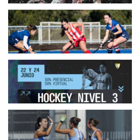
LEER MÁS
18/05/2026
SE DEFINIERON LOS CAMPEONES DE LA PRIMERA FASE DE ...
Del 13 al 17 de mayo se llevó a cabo el torneo que reúne a los mejores clubes del
país.
LEER MÁS
13/05/2026
EN MARCHA LA PRIMERA FASE DE LA SUPERLIGA DE HOCKE...
Del 13 al 17 de mayo los mejores clubes del país se enfrentan durante 5 días en
todo el territorio nacional
LEER MÁS
12/05/2026
INSCRIPCIONES ABIERTAS AL CURSO DE TÉCNICO NACIONA...
Del 11 al 15 de mayo se realizará el período de pre-inscripción.
LEER MÁS