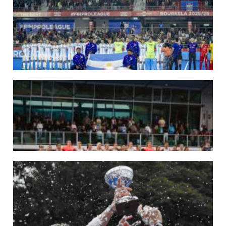
MUNDIAL 2026: LAS LEONAS CONVOCADAS POR FERNANDO F...
Del 15 al 30 de agosto disputarán el Mundial 2026 en Países Bajos y Bélgica.
LEER MÁS
29/05/2026
LOS LEONES CONVOCADOS PARA LA VENTANA EUROPEA DE P...
En junio, el seleccionado nacional disputará las últimas dos ventanas de Pro
League 2025-26 en Inglaterra y Alemania.
LEER MÁS
22/05/2026
LAS LEONAS CONVOCADAS PARA LA VENTANA EUROPEA DE P...
En junio, el seleccionado nacional disputará las últimas dos ventanas de Pro
League 2025-26 en Bélgica e Inglaterra.