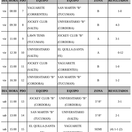
DIA
HORA
PDO
EQUIPO
EQUIPO
ZONA
RESULTADOS
YAGUARETE
SAN MARTIN "B"
vie
08:00
7
B
1-0
(CORRIENTES)
(TUCUMAN)
JOCKEY CLUB
UNIVERSITARIO "B"
vie
09:30
8
B
4-3
(SALTA)
(CORDOBA)
LAWN TENIS
JOCKEY CLUB "B"
vie
11:00
9
A
3-1
(TUCUMAN)
(CORDOBA)
UNIVERSITARIO
EL QUILLA (SANTA
vie
12:30
10
A
0-12
(SALTA)
FE)
JOCKEY CLUB
YAGUARETE
vie
15:00
11
B
1-0
(SALTA)
(CORRIENTES)
UNIVERSITARIO "B"
SAN MARTIN "B"
vie
16:30
12
B
1-2
(CORDOBA)
(TUCUMAN)
DIA
HORA
PDO
EQUIPO
EQUIPO
ZONA
RESULTADOS
JOCKEY CLUB "B"
UNIVERSITARIO "B"
sab
11:00
13
5°/8°
3-1
(CORDOBA)
(CORDOBA)
SAN MARTIN "B"
UNIVERSITARIO
sab
13:00
14
5°/8°
2-1
(TUCUMAN)
(SALTA)
EL QUILLA (SANTA
YAGUARETE
sab
15:00
15
SEMI
(4) 1-1 (2)