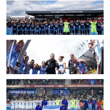
14/07/2026
MUNDIAL 2026: LOS LEONES CONVOCADOS POR LUCAS REY
Del 15 al 30 de agosto disputarán el Mundial en Países Bajos y Bélgica.
LEER MÁS
09/07/2026
MUNDIAL 2026: LAS LEONAS CONVOCADAS POR FERNANDO F...
Del 15 al 30 de agosto disputarán el Mundial 2026 en Países Bajos y Bélgica.
LEER MÁS