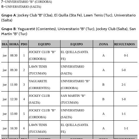
7-
UNIVERSITARIO "B" (CORDOBA)
8-
UNIVERSITARIO (SALTA)
Grupo A
: Jockey Club "B" (Cba), El Quilla (Sta Fe), Lawn Tenis (Tuc), Universitario
(Salta)
Grupo B
: Yaguareté (Corrientes), Universitario "B" (Tuc), Jockey Club (Salta), San
Martín "B" (Tuc)
DIA
HORA
PDO
EQUIPO
EQUIPO
ZONA
RESULTADOS
JOCKEY CLUB "B"
EL QUILLA (SANTA
jue
08:30
1
A
0-1
(CORDOBA)
FE)
LAWN TENIS
UNIVERSITARIO
jue
09.30
2
A
5-0
(TUCUMAN)
(SALTA)
YAGUARETE
UNIVERSITARIO "B"
jue
11:00
3
B
2-1
(CORRIENTES)
(CORDOBA)
JOCKEY CLUB
SAN MARTIN "B"
jue
12:30
4
B
1-0
(SALTA)
(TUCUMAN)
JOCKEY CLUB "B"
UNIVERSITARIO
jue
15:00
5
A
1-1
(CORDOBA)
(SALTA)
LAWN TENIS
EL QUILLA (SANTA
jue
16:30
6
A
1-1
(TUCUMAN)
FE)