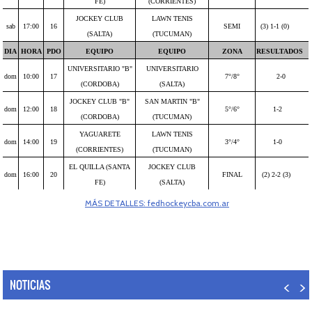
FE)
(CORRIENTES)
JOCKEY CLUB
LAWN TENIS
sab
17:00
16
SEMI
(3) 1-1 (0)
(SALTA)
(TUCUMAN)
DIA
HORA
PDO
EQUIPO
EQUIPO
ZONA
RESULTADOS
UNIVERSITARIO "B"
UNIVERSITARIO
dom
10:00
17
7°/8°
2-0
(CORDOBA)
(SALTA)
JOCKEY CLUB "B"
SAN MARTIN "B"
dom
12:00
18
5°/6°
1-2
(CORDOBA)
(TUCUMAN)
YAGUARETE
LAWN TENIS
dom
14:00
19
3°/4°
1-0
(CORRIENTES)
(TUCUMAN)
EL QUILLA (SANTA
JOCKEY CLUB
dom
16:00
20
FINAL
(2) 2-2 (3)
FE)
(SALTA)
MÁS DETALLES: fedhockeycba.com.ar
NOTICIAS