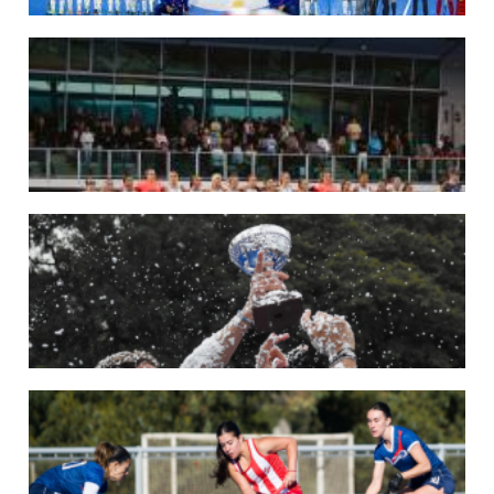
29/05/2026
LOS LEONES CONVOCADOS PARA LA VENTANA EUROPEA DE P...
En junio, el seleccionado nacional disputará las últimas dos ventanas de Pro
League 2025-26 en Inglaterra y Alemania.
LEER MÁS
22/05/2026
LAS LEONAS CONVOCADAS PARA LA VENTANA EUROPEA DE P...
En junio, el seleccionado nacional disputará las últimas dos ventanas de Pro
League 2025-26 en Bélgica e Inglaterra.
LEER MÁS
18/05/2026
SE DEFINIERON LOS CAMPEONES DE LA PRIMERA FASE DE ...
Del 13 al 17 de mayo se llevó a cabo el torneo que reúne a los mejores clubes del
país.
LEER MÁS