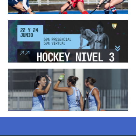
13/05/2026
EN MARCHA LA PRIMERA FASE DE LA SUPERLIGA DE HOCKE...
Del 13 al 17 de mayo los mejores clubes del país se enfrentan durante 5 días en
todo el territorio nacional
LEER MÁS
12/05/2026
INSCRIPCIONES ABIERTAS AL CURSO DE TÉCNICO NACIONA...
Del 11 al 15 de mayo se realizará el período de pre-inscripción.
LEER MÁS
18/04/2026
LEONCITAS CAMPEONAS DE AMERICA