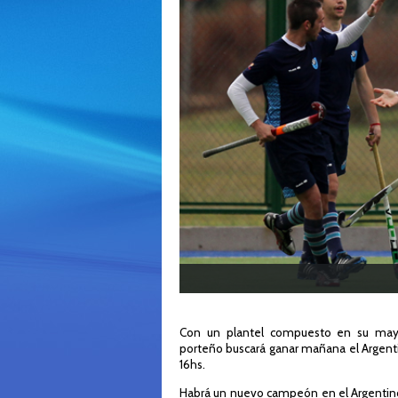
Con un plantel compuesto en su mayor
porteño buscará ganar mañana el Argent
16hs.
Habrá un nuevo campeón en el Argentino