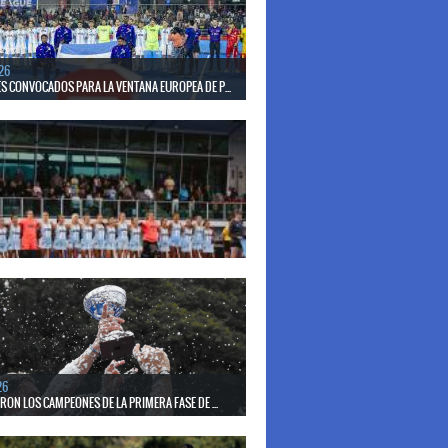
26
S CONVOCADOS PARA LA VENTANA EUROPEA DE P...
el seleccionado nacional disputará las últimas dos
de Pro League 2025-26 en Inglaterra y Alemania.
26
S CONVOCADAS PARA LA VENTANA EUROPEA DE P...
el seleccionado nacional disputará las últimas dos
de Pro League 2025-26 en Bélgica e Inglaterra.
26
ERON LOS CAMPEONES DE LA PRIMERA FASE DE ...
17 de mayo se llevó a cabo el torneo que reúne a los
lubes del país.