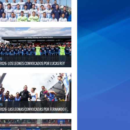
putará la Copa del Mundo en Países Bajos y Bélgica.
será ante Estados Unidos.
26
S LISTOS PARA DISPUTAR EL MUNDIAL 2026
30 de agosto, el seleccionado argentino masculino de
putará la Copa del Mundo en Países Bajos y Bélgica.
erá ante Japón.
26
2026: LOS LEONES CONVOCADOS POR LUCAS REY
30 de agosto disputarán el Mundial en Países Bajos y
26
2026: LAS LEONAS CONVOCADAS POR FERNANDO F...
 30 de agosto disputarán el Mundial 2026 en Países
gica.