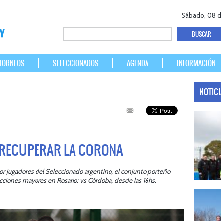
Sábado, 08 d
TORNEOS
SELECCIONADOS
AGENDA
INFORMACIÓN
NOTIC
 RECUPERAR LA CORONA
r jugadores del Seleccionado argentino, el conjunto porteño
cciones mayores en Rosario: vs Córdoba, desde las 16hs.
07/08/20
LAS LEONA
Del 15 al 