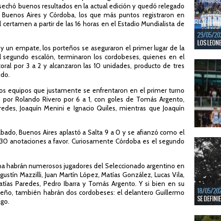
LEER MÁS
echó buenos resultados en la actual edición y quedó relegado
e Buenos Aires y Córdoba, los que más puntos registraron en
 certamen a partir de las 16 horas en el Estadio Mundialista de
29/05/20
LOS LEONE
y un empate, los porteños se aseguraron el primer lugar de la
el segundo escalón, terminaron los cordobeses, quienes en el
En junio, 
ventanas 
oral por 3 a 2 y alcanzaron las 10 unidades, producto de tres
ido.
LEER MÁS
dos equipos que justamente se enfrentaron en el primer turno
os por Rolando Rivero por 6 a 1, con goles de Tomás Argento,
aredes, Joaquín Menini e Ignacio Quiles, mientras que Joaquín
sábado, Buenos Aires aplastó a Salta 9 a 0 y se afianzó como el
22/05/20
30 anotaciones a favor. Curiosamente Córdoba es el segundo
LAS LEONA
En junio, 
ana habrán numerosos jugadores del Seleccionado argentino en
ventanas 
tín Mazzilli, Juan Martín López, Matías González, Lucas Vila,
LEER MÁS
atías Paredes, Pedro Ibarra y Tomás Argento. Y si bien en su
18/05/20
teño, también habrán dos cordobeses: el delantero Guillermo
SE DEFINI
ago.
Del 13 al 
mejores c