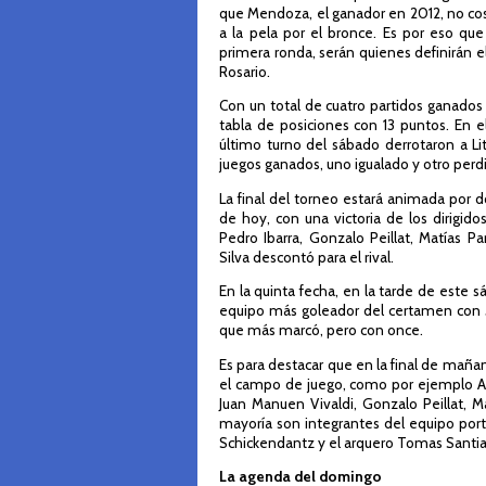
que Mendoza, el ganador en 2012, no cos
a la pela por el bronce. Es por eso qu
primera ronda, serán quienes definirán el
Rosario.
Con un total de cuatro partidos ganados 
tabla de posiciones con 13 puntos. En 
último turno del sábado derrotaron a Lit
juegos ganados, uno igualado y otro perd
La final del torneo estará animada por 
de hoy, con una victoria de los dirigid
Pedro Ibarra, Gonzalo Peillat, Matías P
Silva descontó para el rival.
En la quinta fecha, en la tarde de este 
equipo más goleador del certamen con 
que más marcó, pero con once.
Es para destacar que en la final de mañ
el campo de juego, como por ejemplo Agus
Juan Manuen Vivaldi, Gonzalo Peillat, M
mayoría son integrantes del equipo por
Schickendantz y el arquero Tomas Santi
La agenda del domingo