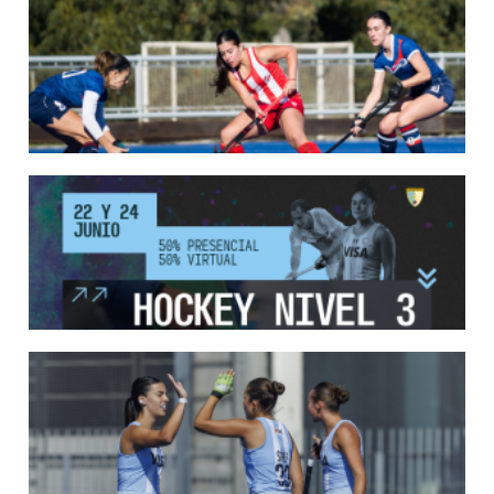
SE DEFINIERON LOS CAMPEONES DE LA PRIMERA FASE DE ...
Del 13 al 17 de mayo se llevó a cabo el torneo que reúne a los mejores clubes del
país.
LEER MÁS
13/05/2026
EN MARCHA LA PRIMERA FASE DE LA SUPERLIGA DE HOCKE...
Del 13 al 17 de mayo los mejores clubes del país se enfrentan durante 5 días en
todo el territorio nacional
LEER MÁS
12/05/2026
INSCRIPCIONES ABIERTAS AL CURSO DE TÉCNICO NACIONA...
Del 11 al 15 de mayo se realizará el período de pre-inscripción.
LEER MÁS