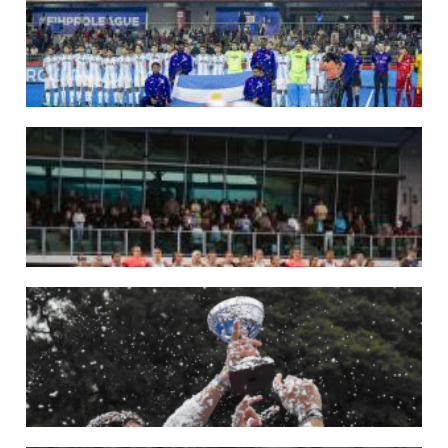
Del 15 al 30 de agosto disputarán el Mundial 2026 en Países Bajos y Bélgica.
LEER MÁS
29/05/2026
LOS LEONES CONVOCADOS PARA LA VENTANA EUROPEA DE P...
En junio, el seleccionado nacional disputará las últimas dos ventanas de Pro
League 2025-26 en Inglaterra y Alemania.
LEER MÁS
22/05/2026
LAS LEONAS CONVOCADAS PARA LA VENTANA EUROPEA DE P...
En junio, el seleccionado nacional disputará las últimas dos ventanas de Pro
League 2025-26 en Bélgica e Inglaterra.
LEER MÁS
18/05/2026