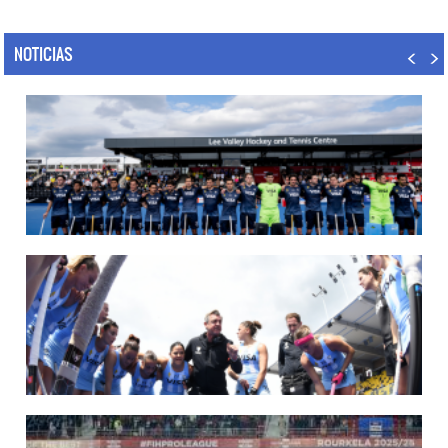
NOTICIAS
14/07/2026
MUNDIAL 2026: LOS LEONES CONVOCADOS POR LUCAS REY
Del 15 al 30 de agosto disputarán el Mundial en Países Bajos y Bélgica.
LEER MÁS
09/07/2026
MUNDIAL 2026: LAS LEONAS CONVOCADAS POR FERNANDO F...