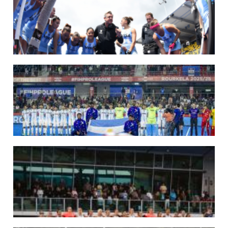
Del 15 al 30 de agosto disputarán el Mundial en Países Bajos y Bélgica.
LEER MÁS
09/07/2026
MUNDIAL 2026: LAS LEONAS CONVOCADAS POR FERNANDO F...
Del 15 al 30 de agosto disputarán el Mundial 2026 en Países Bajos y Bélgica.
LEER MÁS
29/05/2026
LOS LEONES CONVOCADOS PARA LA VENTANA EUROPEA DE P...
En junio, el seleccionado nacional disputará las últimas dos ventanas de Pro
League 2025-26 en Inglaterra y Alemania.
LEER MÁS