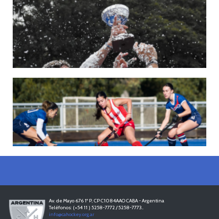
22/05/2026
LAS LEONAS CONVOCADAS PARA LA VENTANA EUROPEA DE P...
En junio, el seleccionado nacional disputará las últimas dos ventanas de Pro
League 2025-26 en Bélgica e Inglaterra.
LEER MÁS
18/05/2026
SE DEFINIERON LOS CAMPEONES DE LA PRIMERA FASE DE ...
Del 13 al 17 de mayo se llevó a cabo el torneo que reúne a los mejores clubes del
país.
LEER MÁS
13/05/2026
EN MARCHA LA PRIMERA FASE DE LA SUPERLIGA DE HOCKE...
Del 13 al 17 de mayo los mejores clubes del país se enfrentan durante 5 días en
todo el territorio nacional
LEER MÁS
Av. de Mayo 676 1º P, CP C1084AAO CABA - Argentina
Teléfonos: (+54 11 ) 5258-7772 / 5258-7773..
info@cahockey.org.ar