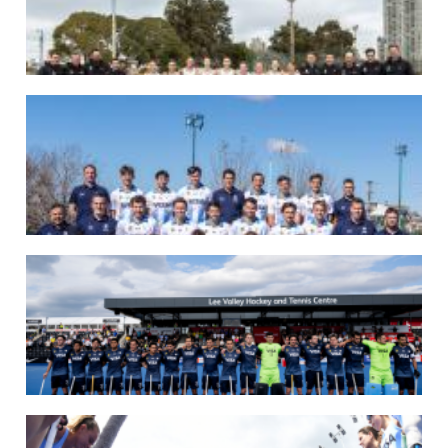
07/08/2026
LAS LEONAS LISTAS PARA DISPUTAR EL MUNDIAL 2026
Del 15 al 30 de agosto, el seleccionado argentino femenino de hockey disputará
la Copa del Mundo en Países Bajos y Bélgica. El debut será ante Estados Unidos.
LEER MÁS
07/08/2026
LOS LEONES LISTOS PARA DISPUTAR EL MUNDIAL 2026
Del 15 al 30 de agosto, el seleccionado argentino masculino de hockey disputará
la Copa del Mundo en Países Bajos y Bélgica. El debut será ante Japón.
LEER MÁS
14/07/2026
MUNDIAL 2026: LOS LEONES CONVOCADOS POR LUCAS REY