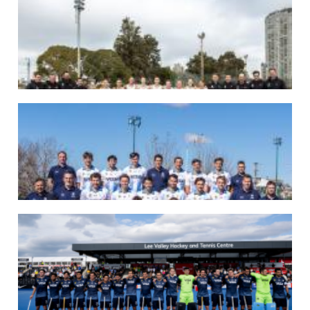
07/08/2026
LAS LEONAS LISTAS PARA DISPUTAR EL MUNDIAL 2026
Del 15 al 30 de agosto, el seleccionado argentino femenino de hockey disputará
la Copa del Mundo en Países Bajos y Bélgica. El debut será ante Estados Unidos.
LEER MÁS
07/08/2026
LOS LEONES LISTOS PARA DISPUTAR EL MUNDIAL 2026
Del 15 al 30 de agosto, el seleccionado argentino masculino de hockey disputará
la Copa del Mundo en Países Bajos y Bélgica. El debut será ante Japón.