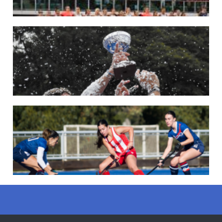
22/05/2026
LAS LEONAS CONVOCADAS PARA LA VENTANA EUROPEA DE P...
En junio, el seleccionado nacional disputará las últimas dos ventanas de Pro
League 2025-26 en Bélgica e Inglaterra.
LEER MÁS
18/05/2026
SE DEFINIERON LOS CAMPEONES DE LA PRIMERA FASE DE ...
Del 13 al 17 de mayo se llevó a cabo el torneo que reúne a los mejores clubes del
país.
LEER MÁS
13/05/2026
EN MARCHA LA PRIMERA FASE DE LA SUPERLIGA DE HOCKE...
Del 13 al 17 de mayo los mejores clubes del país se enfrentan durante 5 días en
todo el territorio nacional