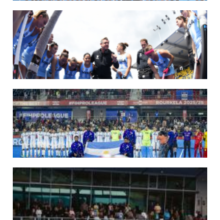
LEER MÁS
14/07/2026
MUNDIAL 2026: LOS LEONES CONVOCADOS POR LUCAS REY
Del 15 al 30 de agosto disputarán el Mundial en Países Bajos y Bélgica.
LEER MÁS
09/07/2026
MUNDIAL 2026: LAS LEONAS CONVOCADAS POR FERNANDO F...
Del 15 al 30 de agosto disputarán el Mundial 2026 en Países Bajos y Bélgica.
LEER MÁS
29/05/2026
LOS LEONES CONVOCADOS PARA LA VENTANA EUROPEA DE P...
En junio, el seleccionado nacional disputará las últimas dos ventanas de Pro
League 2025-26 en Inglaterra y Alemania.
LEER MÁS