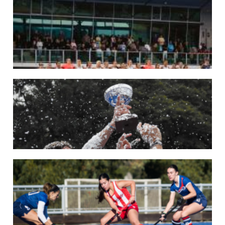
LOS LEONES CONVOCADOS PARA LA VENTANA EUROPEA DE P...
En junio, el seleccionado nacional disputará las últimas dos ventanas de Pro
League 2025-26 en Inglaterra y Alemania.
LEER MÁS
22/05/2026
LAS LEONAS CONVOCADAS PARA LA VENTANA EUROPEA DE P...
En junio, el seleccionado nacional disputará las últimas dos ventanas de Pro
League 2025-26 en Bélgica e Inglaterra.
LEER MÁS
18/05/2026
SE DEFINIERON LOS CAMPEONES DE LA PRIMERA FASE DE ...
Del 13 al 17 de mayo se llevó a cabo el torneo que reúne a los mejores clubes del
país.
LEER MÁS