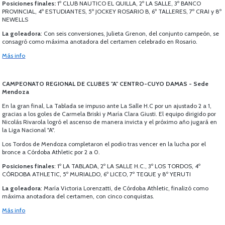
Posiciones finales:
1º CLUB NAUTICO EL QUILLA, 2º LA SALLE, 3º BANCO
PROVINCIAL, 4º ESTUDIANTES, 5º JOCKEY ROSARIO B, 6º TALLERES, 7º CRAI y 8º
NEWELLS
La goleadora
: Con seis conversiones, Julieta Grenon, del conjunto campeón, se
consagró como máxima anotadora del certamen celebrado en Rosario.
Más info
CAMPEONATO REGIONAL DE CLUBES "A" CENTRO-CUYO DAMAS - Sede
Mendoza
En la gran final, La Tablada se impuso ante La Salle H.C por un ajustado 2 a 1,
gracias a los goles de Carmela Briski y María Clara Giusti. El equipo dirigido por
Nicolás Rivarola logró el ascenso de manera invicta y el próximo año jugará en
la Liga Nacional "A".
Los Tordos de Mendoza completaron el podio tras vencer en la lucha por el
bronce a Córdoba Athletic por 2 a 0.
Posiciones finales
: 1º LA TABLADA, 2º LA SALLE H.C., 3º LOS TORDOS, 4º
CÓRDOBA ATHLETIC, 5º MURIALDO, 6º LICEO, 7º TEQUE y 8º YERUTI
La goleadora
: María Victoria Lorenzatti, de Córdoba Athletic, finalizó como
máxima anotadora del certamen, con cinco conquistas.
Más info