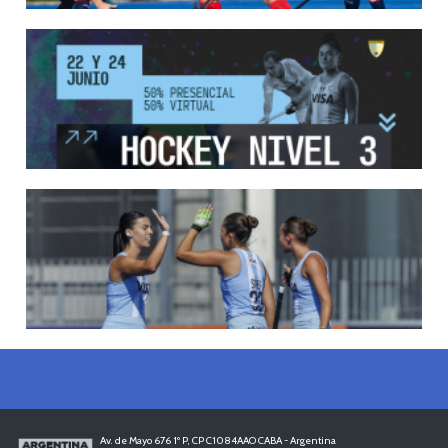
13/05/2026
EN MARCHA LA PRIMERA FASE DE LA SUPERLIGA DE HOCKE...
Del 13 al 17 de mayo los mejores clubes del país se enfrentan durante 5 días en
todo el territorio nacional
LEER MÁS
12/05/2026
INSCRIPCIONES ABIERTAS AL CURSO DE TÉCNICO NACIONA...
Del 11 al 15 de mayo se realizará el período de pre-inscripción.
LEER MÁS
18/04/2026
LEONCITAS CAMPEONAS DE AMERICA
LEER MÁS
Av. de Mayo 676 1º P, CP C1084AAO CABA - Argentina