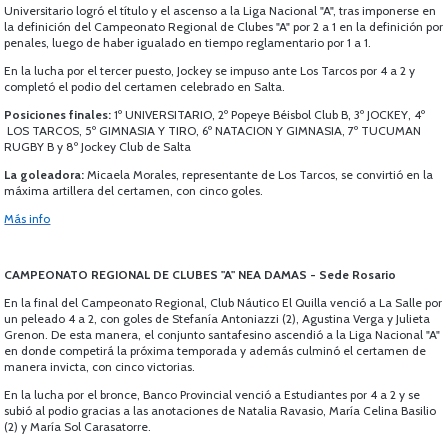
Universitario logró el título y el ascenso a la Liga Nacional "A", tras imponerse en
la definición del Campeonato Regional de Clubes "A" por 2 a 1 en la definición por
penales, luego de haber igualado en tiempo reglamentario por 1 a 1.
En la lucha por el tercer puesto, Jockey se impuso ante Los Tarcos por 4 a 2 y
completó el podio del certamen celebrado en Salta.
Posiciones finales:
1º UNIVERSITARIO, 2º Popeye Béisbol Club B, 3º JOCKEY, 4º
LOS TARCOS, 5º GIMNASIA Y TIRO, 6º NATACION Y GIMNASIA, 7º TUCUMAN
RUGBY B y 8º Jockey Club de Salta
La goleadora:
Micaela Morales, representante de Los Tarcos, se convirtió en la
máxima artillera del certamen, con cinco goles.
Más info
CAMPEONATO REGIONAL DE CLUBES "A" NEA DAMAS - Sede Rosario
En la final del Campeonato Regional, Club Náutico El Quilla venció a La Salle por
un peleado 4 a 2, con goles de Stefanía Antoniazzi (2), Agustina Verga y Julieta
Grenon. De esta manera, el conjunto santafesino ascendió a la Liga Nacional "A"
en donde competirá la próxima temporada y además culminó el certamen de
manera invicta, con cinco victorias.
En la lucha por el bronce, Banco Provincial venció a Estudiantes por 4 a 2 y se
subió al podio gracias a las anotaciones de Natalia Ravasio, María Celina Basilio
(2) y María Sol Carasatorre.