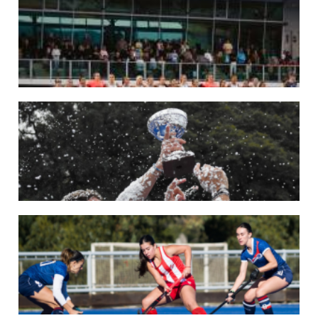
En junio, el seleccionado nacional disputará las últimas dos ventanas de Pro
League 2025-26 en Inglaterra y Alemania.
LEER MÁS
22/05/2026
LAS LEONAS CONVOCADAS PARA LA VENTANA EUROPEA DE P...
En junio, el seleccionado nacional disputará las últimas dos ventanas de Pro
League 2025-26 en Bélgica e Inglaterra.
LEER MÁS
18/05/2026
SE DEFINIERON LOS CAMPEONES DE LA PRIMERA FASE DE ...
Del 13 al 17 de mayo se llevó a cabo el torneo que reúne a los mejores clubes del
país.
LEER MÁS