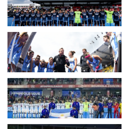
14/07/2026
MUNDIAL 2026: LOS LEONES CONVOCADOS POR LUCAS REY
Del 15 al 30 de agosto disputarán el Mundial en Países Bajos y Bélgica.
LEER MÁS
09/07/2026
MUNDIAL 2026: LAS LEONAS CONVOCADAS POR FERNANDO F...
Del 15 al 30 de agosto disputarán el Mundial 2026 en Países Bajos y Bélgica.
LEER MÁS
29/05/2026
LOS LEONES CONVOCADOS PARA LA VENTANA EUROPEA DE P...