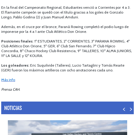
En la final del Campeonato Regional, Estudiantes venció a Corrientes por 4 a 3.
El flamante campeón se quedó con el título gracias a los goles de Gonzalo
Longo, Pablo Godina (2) y Juan Manuel Amduni.
Además, en el cruce por el bronce, Paraná Rowing completó el podio luego de
imponerse por la 4 a 1 ante Club Atlético Don Orione.
Posiciones finales
: 1º ESTUDIANTES, 2º CORRIENTES, 3º PARANA ROWING, 4º
Club Atlético Don Orione, 5º GER, 6º Club San Fernando, 7º Club Hípico
Concordia, 8º Chaco Hockey Club Resistencia, 9º TALLERES, 10º ALMA JUNIORS,
11º LA SALLE y 12º KOURA.
Los goleadores:
Eric Suquilvide (Talleres), Lucio Tartaglini y Tomás Rearte
(GER) fueron los máximos artilleros con ocho anotaciones cada uno.
Más info
Prensa CAH.
NOTICIAS