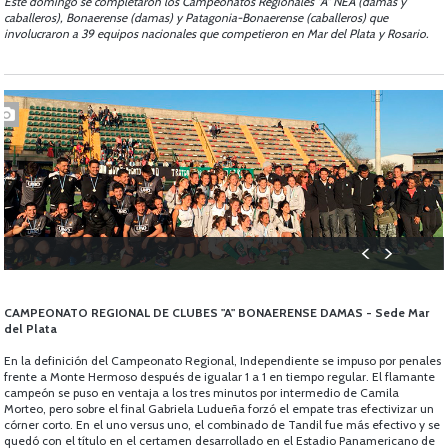
Este domingo se completaron los Campeonatos Regionales "A" NEA (damas y
caballeros), Bonaerense (damas) y Patagonia-Bonaerense (caballeros) que
involucraron a 39 equipos nacionales que competieron en Mar del Plata y Rosario.
CAMPEONATO REGIONAL DE CLUBES "A" BONAERENSE DAMAS - Sede Mar
del Plata
En la definición del Campeonato Regional, Independiente se impuso por penales
frente a Monte Hermoso después de igualar 1 a 1 en tiempo regular. El flamante
campeón se puso en ventaja a los tres minutos por intermedio de Camila
Morteo, pero sobre el final Gabriela Ludueña forzó el empate tras efectivizar un
córner corto. En el uno versus uno, el combinado de Tandil fue más efectivo y se
quedó con el título en el certamen desarrollado en el Estadio Panamericano de