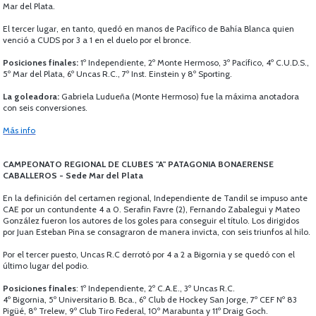
Mar del Plata.
El tercer lugar, en tanto, quedó en manos de Pacífico de Bahía Blanca quien
venció a CUDS por 3 a 1 en el duelo por el bronce.
Posiciones finales:
1º Independiente, 2º Monte Hermoso, 3º Pacífico, 4º C.U.D.S.,
5º Mar del Plata, 6º Uncas R.C., 7º Inst. Einstein y 8º Sporting.
La goleadora:
Gabriela Ludueña (Monte Hermoso) fue la máxima anotadora
con seis conversiones.
Más info
CAMPEONATO REGIONAL DE CLUBES "A" PATAGONIA BONAERENSE
CABALLEROS - Sede Mar del Plata
En la definición del certamen regional, Independiente de Tandil se impuso ante
CAE por un contundente 4 a 0. Serafin Favre (2), Fernando Zabalegui y Mateo
González fueron los autores de los goles para conseguir el título. Los dirigidos
por Juan Esteban Pina se consagraron de manera invicta, con seis triunfos al hilo.
Por el tercer puesto, Uncas R.C derrotó por 4 a 2 a Bigornia y se quedó con el
último lugar del podio.
Posiciones finales
: 1º Independiente, 2º C.A.E., 3º Uncas R.C.
4º Bigornia, 5º Universitario B. Bca., 6º Club de Hockey San Jorge, 7º CEF Nº 83
Pigüé, 8º Trelew, 9º Club Tiro Federal, 10º Marabunta y 11º Draig Goch.