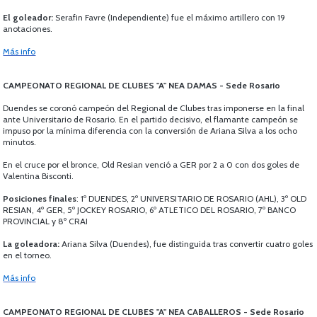
El goleador:
Serafin Favre (Independiente) fue el máximo artillero con 19
anotaciones.
Más info
CAMPEONATO REGIONAL DE CLUBES "A" NEA DAMAS - Sede Rosario
Duendes se coronó campeón del Regional de Clubes tras imponerse en la final
ante Universitario de Rosario. En el partido decisivo, el flamante campeón se
impuso por la mínima diferencia con la conversión de Ariana Silva a los ocho
minutos.
En el cruce por el bronce, Old Resian venció a GER por 2 a 0 con dos goles de
Valentina Bisconti.
Posiciones finales
: 1º DUENDES, 2º UNIVERSITARIO DE ROSARIO (AHL), 3º OLD
RESIAN, 4º GER, 5º JOCKEY ROSARIO, 6º ATLETICO DEL ROSARIO, 7º BANCO
PROVINCIAL y 8º CRAI
La goleadora:
Ariana Silva (Duendes), fue distinguida tras convertir cuatro goles
en el torneo.
Más info
CAMPEONATO REGIONAL DE CLUBES "A" NEA CABALLEROS - Sede Rosario