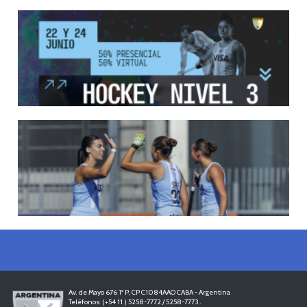
13/05/2026
EN MARCHA LA PRIMERA FASE DE LA SUPERLIGA DE HOCKE...
Del 13 al 17 de mayo los mejores clubes del país se enfrentan durante 5 días en
todo el territorio nacional
LEER MÁS
12/05/2026
INSCRIPCIONES ABIERTAS AL CURSO DE TÉCNICO NACIONA...
Del 11 al 15 de mayo se realizará el período de pre-inscripción.
LEER MÁS
18/04/2026
LEONCITAS CAMPEONAS DE AMERICA
LEER MÁS
Av. de Mayo 676 1º P, CP C1084AAO CABA - Argentina
Teléfonos: (+54 11 ) 5258-7772 / 5258-7773..