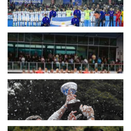
LEER MÁS
29/05/2026
LOS LEONES CONVOCADOS PARA LA VENTANA EUROPEA DE P...
En junio, el seleccionado nacional disputará las últimas dos ventanas de Pro
League 2025-26 en Inglaterra y Alemania.
LEER MÁS
22/05/2026
LAS LEONAS CONVOCADAS PARA LA VENTANA EUROPEA DE P...
En junio, el seleccionado nacional disputará las últimas dos ventanas de Pro
League 2025-26 en Bélgica e Inglaterra.
LEER MÁS
18/05/2026
SE DEFINIERON LOS CAMPEONES DE LA PRIMERA FASE DE ...