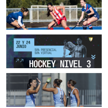
Del 13 al 17 de mayo se llevó a cabo el torneo que reúne a los mejores clubes del
país.
LEER MÁS
13/05/2026
EN MARCHA LA PRIMERA FASE DE LA SUPERLIGA DE HOCKE...
Del 13 al 17 de mayo los mejores clubes del país se enfrentan durante 5 días en
todo el territorio nacional
LEER MÁS
12/05/2026
INSCRIPCIONES ABIERTAS AL CURSO DE TÉCNICO NACIONA...
Del 11 al 15 de mayo se realizará el período de pre-inscripción.
LEER MÁS