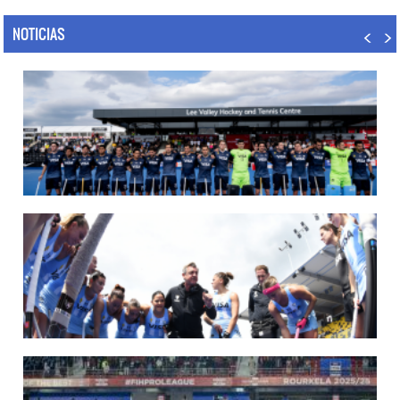
NOTICIAS
14/07/2026
MUNDIAL 2026: LOS LEONES CONVOCADOS POR LUCAS REY
Del 15 al 30 de agosto disputarán el Mundial en Países Bajos y Bélgica.
LEER MÁS
09/07/2026
MUNDIAL 2026: LAS LEONAS CONVOCADAS POR FERNANDO F...
Del 15 al 30 de agosto disputarán el Mundial 2026 en Países Bajos y Bélgica.