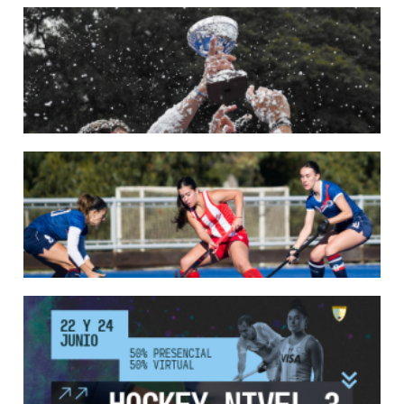
22/05/2026
LAS LEONAS CONVOCADAS PARA LA VENTANA EUROPEA DE P...
En junio, el seleccionado nacional disputará las últimas dos ventanas de Pro
League 2025-26 en Bélgica e Inglaterra.
LEER MÁS
18/05/2026
SE DEFINIERON LOS CAMPEONES DE LA PRIMERA FASE DE ...
Del 13 al 17 de mayo se llevó a cabo el torneo que reúne a los mejores clubes del
país.
LEER MÁS
13/05/2026
EN MARCHA LA PRIMERA FASE DE LA SUPERLIGA DE HOCKE...
Del 13 al 17 de mayo los mejores clubes del país se enfrentan durante 5 días en
todo el territorio nacional
LEER MÁS