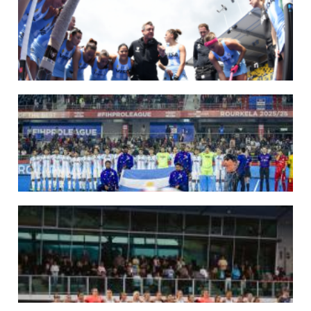
Del 15 al 30 de agosto disputarán el Mundial en Países Bajos y Bélgica.
LEER MÁS
09/07/2026
MUNDIAL 2026: LAS LEONAS CONVOCADAS POR FERNANDO F...
Del 15 al 30 de agosto disputarán el Mundial 2026 en Países Bajos y Bélgica.
LEER MÁS
29/05/2026
LOS LEONES CONVOCADOS PARA LA VENTANA EUROPEA DE P...
En junio, el seleccionado nacional disputará las últimas dos ventanas de Pro
League 2025-26 en Inglaterra y Alemania.
LEER MÁS