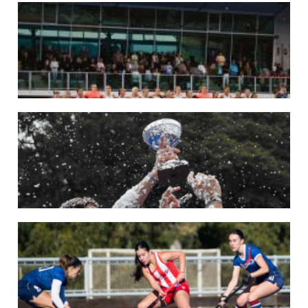
29/05/2026
LOS LEONES CONVOCADOS PARA LA VENTANA EUROPEA DE P...
En junio, el seleccionado nacional disputará las últimas dos ventanas de Pro
League 2025-26 en Inglaterra y Alemania.
LEER MÁS
22/05/2026
LAS LEONAS CONVOCADAS PARA LA VENTANA EUROPEA DE P...
En junio, el seleccionado nacional disputará las últimas dos ventanas de Pro
League 2025-26 en Bélgica e Inglaterra.
LEER MÁS
18/05/2026
SE DEFINIERON LOS CAMPEONES DE LA PRIMERA FASE DE ...
Del 13 al 17 de mayo se llevó a cabo el torneo que reúne a los mejores clubes del
país.
LEER MÁS