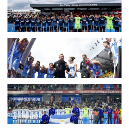
07/08/2026
LOS LEONES LISTOS PARA DISPUTAR EL MUNDIAL 2026
Del 15 al 30 de agosto, el seleccionado argentino masculino de hockey disputará
la Copa del Mundo en Países Bajos y Bélgica. El debut será ante Japón.
LEER MÁS
14/07/2026
MUNDIAL 2026: LOS LEONES CONVOCADOS POR LUCAS REY
Del 15 al 30 de agosto disputarán el Mundial en Países Bajos y Bélgica.
LEER MÁS
09/07/2026
MUNDIAL 2026: LAS LEONAS CONVOCADAS POR FERNANDO F...
Del 15 al 30 de agosto disputarán el Mundial 2026 en Países Bajos y Bélgica.
LEER MÁS