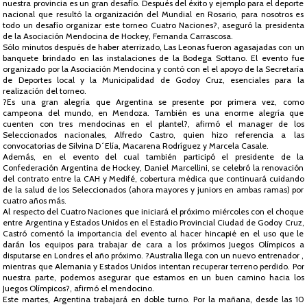
nuestra provincia es un gran desafío. Después del éxito y ejemplo para el deporte
nacional que resultó la organización del Mundial en Rosario, para nosotros es
todo un desafío organizar este torneo Cuatro Naciones?, aseguró la presidenta
de la Asociación Mendocina de Hockey, Fernanda Carrascosa.
Sólo minutos después de haber aterrizado, Las Leonas fueron agasajadas con un
banquete brindado en las instalaciones de la Bodega Sottano. El evento fue
organizado por la Asociación Mendocina y contó con el el apoyo de la Secretaría
de Deportes local y la Municipalidad de Godoy Cruz, esenciales para la
realización del torneo.
?Es una gran alegría que Argentina se presente por primera vez, como
campeona del mundo, en Mendoza. También es una enorme alegría que
cuenten con tres mendocinas en el plantel?, afirmó el manager de los
Seleccionados nacionales, Alfredo Castro, quien hizo referencia a las
convocatorias de Silvina D´Elía, Macarena Rodríguez y Marcela Casale.
Además, en el evento del cual también participó el presidente de la
Confederación Argentina de Hockey, Daniel Marcellini, se celebró la renovación
del contrato entre la CAH y Medifé, cobertura médica que continuará cuidando
de la salud de los Seleccionados (ahora mayores y juniors en ambas ramas) por
cuatro años más.
Al respecto del Cuatro Naciones que iniciará el próximo miércoles con el choque
entre Argentina y Estados Unidos en el Estadio Provincial Ciudad de Godoy Cruz,
Castró comentó la importancia del evento al hacer hincapié en el uso que le
darán los equipos para trabajar de cara a los próximos Juegos Olímpicos a
disputarse en Londres el año próximo. ?Australia llega con un nuevo entrenador ,
mientras que Alemania y Estados Unidos intentan recuperar terreno perdido. Por
nuestra parte, podemos asegurar que estamos en un buen camino hacia los
Juegos Olímpicos?, afirmó el mendocino.
Este martes, Argentina trabajará en doble turno. Por la mañana, desde las 10