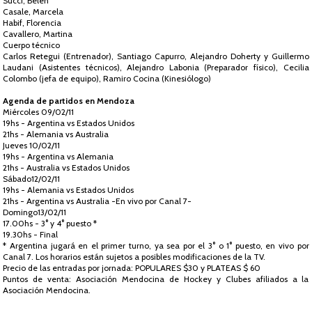
Succi, Belén
Casale, Marcela
Habif, Florencia
Cavallero, Martina
Cuerpo técnico
Carlos Retegui (Entrenador), Santiago Capurro, Alejandro Doherty y Guillermo
Laudani (Asistentes técnicos), Alejandro Labonia (Preparador físico), Cecilia
Colombo (jefa de equipo), Ramiro Cocina (Kinesiólogo)
Agenda de partidos en Mendoza
Miércoles 09/02/11
19hs - Argentina vs Estados Unidos
21hs - Alemania vs Australia
Jueves 10/02/11
19hs - Argentina vs Alemania
21hs - Australia vs Estados Unidos
Sábado12/02/11
19hs - Alemania vs Estados Unidos
21hs - Argentina vs Australia -En vivo por Canal 7-
Domingo13/02/11
17.00hs - 3° y 4° puesto *
19.30hs - Final
* Argentina jugará en el primer turno, ya sea por el 3° o 1° puesto, en vivo por
Canal 7. Los horarios están sujetos a posibles modificaciones de la TV.
Precio de las entradas por jornada: POPULARES $30 y PLATEAS $ 60
Puntos de venta: Asociación Mendocina de Hockey y Clubes afiliados a la
Asociación Mendocina.