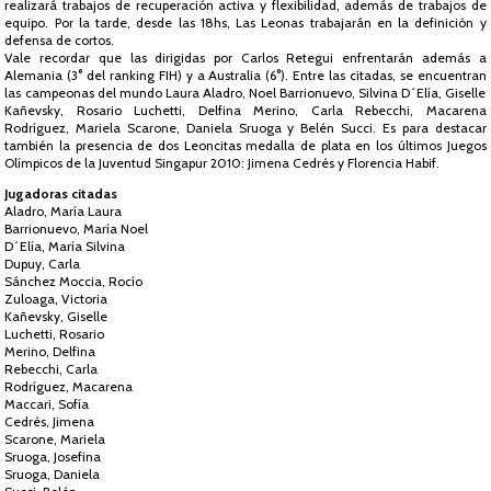
realizará trabajos de recuperación activa y flexibilidad, además de trabajos de
equipo. Por la tarde, desde las 18hs, Las Leonas trabajarán en la definición y
defensa de cortos.
Vale recordar que las dirigidas por Carlos Retegui enfrentarán además a
Alemania (3° del ranking FIH) y a Australia (6°). Entre las citadas, se encuentran
las campeonas del mundo Laura Aladro, Noel Barrionuevo, Silvina D´Elía, Giselle
Kañevsky, Rosario Luchetti, Delfina Merino, Carla Rebecchi, Macarena
Rodríguez, Mariela Scarone, Daniela Sruoga y Belén Succi. Es para destacar
también la presencia de dos Leoncitas medalla de plata en los últimos Juegos
Olímpicos de la Juventud Singapur 2010: Jimena Cedrés y Florencia Habif.
Jugadoras citadas
Aladro, María Laura
Barrionuevo, María Noel
D´Elía, María Silvina
Dupuy, Carla
Sánchez Moccia, Rocío
Zuloaga, Victoria
Kañevsky, Giselle
Luchetti, Rosario
Merino, Delfina
Rebecchi, Carla
Rodríguez, Macarena
Maccari, Sofía
Cedrés, Jimena
Scarone, Mariela
Sruoga, Josefina
Sruoga, Daniela