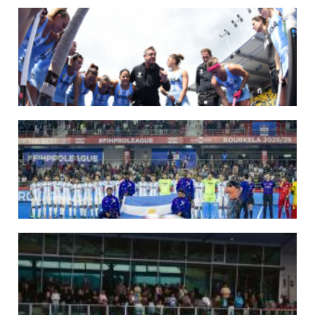
14/07/2026
MUNDIAL 2026: LOS LEONES CONVOCADOS POR LUCAS REY
Del 15 al 30 de agosto disputarán el Mundial en Países Bajos y Bélgica.
LEER MÁS
09/07/2026
MUNDIAL 2026: LAS LEONAS CONVOCADAS POR FERNANDO F...
Del 15 al 30 de agosto disputarán el Mundial 2026 en Países Bajos y Bélgica.
LEER MÁS
29/05/2026
LOS LEONES CONVOCADOS PARA LA VENTANA EUROPEA DE P...
En junio, el seleccionado nacional disputará las últimas dos ventanas de Pro
League 2025-26 en Inglaterra y Alemania.
LEER MÁS