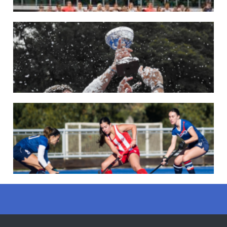
22/05/2026
LAS LEONAS CONVOCADAS PARA LA VENTANA EUROPEA DE P...
En junio, el seleccionado nacional disputará las últimas dos ventanas de Pro
League 2025-26 en Bélgica e Inglaterra.
LEER MÁS
18/05/2026
SE DEFINIERON LOS CAMPEONES DE LA PRIMERA FASE DE ...
Del 13 al 17 de mayo se llevó a cabo el torneo que reúne a los mejores clubes del
país.
LEER MÁS
13/05/2026
EN MARCHA LA PRIMERA FASE DE LA SUPERLIGA DE HOCKE...
Del 13 al 17 de mayo los mejores clubes del país se enfrentan durante 5 días en
todo el territorio nacional
LEER MÁS