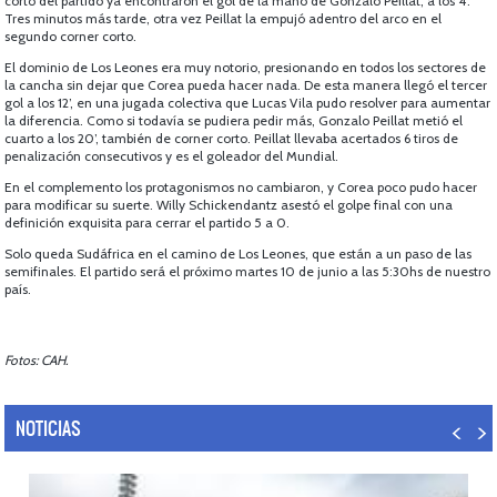
corto del partido ya encontraron el gol de la mano de Gonzalo Peillat, a los 4’.
Tres minutos más tarde, otra vez Peillat la empujó adentro del arco en el
segundo corner corto.
El dominio de Los Leones era muy notorio, presionando en todos los sectores de
la cancha sin dejar que Corea pueda hacer nada. De esta manera llegó el tercer
gol a los 12’, en una jugada colectiva que Lucas Vila pudo resolver para aumentar
la diferencia. Como si todavía se pudiera pedir más, Gonzalo Peillat metió el
cuarto a los 20’, también de corner corto. Peillat llevaba acertados 6 tiros de
penalización consecutivos y es el goleador del Mundial.
En el complemento los protagonismos no cambiaron, y Corea poco pudo hacer
para modificar su suerte. Willy Schickendantz asestó el golpe final con una
definición exquisita para cerrar el partido 5 a 0.
Solo queda Sudáfrica en el camino de Los Leones, que están a un paso de las
semifinales. El partido será el próximo martes 10 de junio a las 5:30hs de nuestro
país.
Fotos: CAH.
NOTICIAS