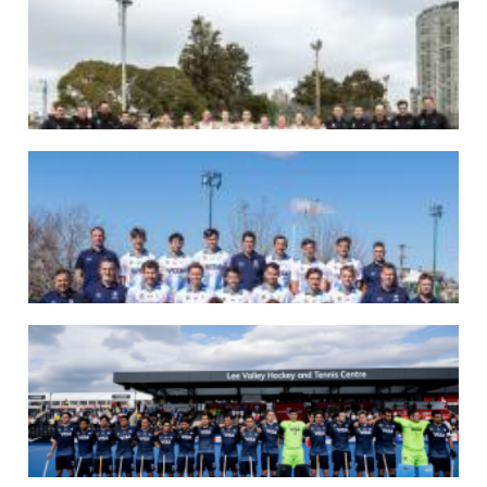
07/08/2026
LAS LEONAS LISTAS PARA DISPUTAR EL MUNDIAL 2026
Del 15 al 30 de agosto, el seleccionado argentino femenino de hockey disputará
la Copa del Mundo en Países Bajos y Bélgica. El debut será ante Estados Unidos.
LEER MÁS
07/08/2026
LOS LEONES LISTOS PARA DISPUTAR EL MUNDIAL 2026
Del 15 al 30 de agosto, el seleccionado argentino masculino de hockey disputará
la Copa del Mundo en Países Bajos y Bélgica. El debut será ante Japón.
LEER MÁS