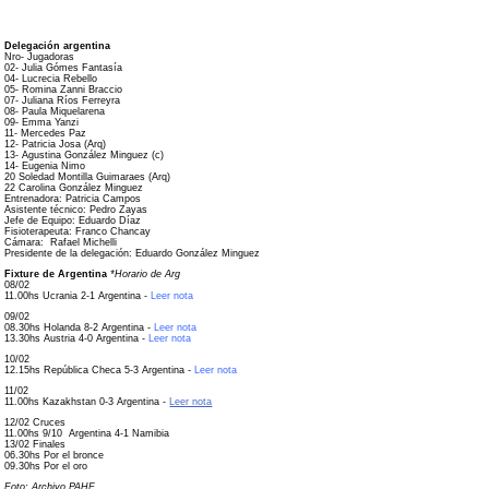
Delegación argentina
Nro- Jugadoras
02- Julia Gómes Fantasía
04- Lucrecia Rebello
05- Romina Zanni Braccio
07- Juliana Ríos Ferreyra
08- Paula Miquelarena
09- Emma Yanzi
11- Mercedes Paz
12- Patricia Josa (Arq)
13- Agustina González Minguez (c)
14- Eugenia Nimo
20 Soledad Montilla Guimaraes (Arq)
22 Carolina González Minguez
Entrenadora: Patricia Campos
Asistente técnico: Pedro Zayas
Jefe de Equipo: Eduardo Díaz
Fisioterapeuta: Franco Chancay
Cámara: Rafael Michelli
Presidente de la delegación: Eduardo González Minguez
Fixture de Argentina
*Horario de Arg
08/02
11.00hs Ucrania 2-1 Argentina -
Leer nota
09/02
08.30hs Holanda 8-2 Argentina -
Leer nota
13.30hs Austria 4-0 Argentina -
Leer nota
10/02
12.15hs República Checa 5-3 Argentina -
Leer nota
11/02
11.00hs Kazakhstan 0-3 Argentina -
Leer nota
12/02 Cruces
11.00hs 9/10 Argentina 4-1 Namibia
13/02 Finales
06.30hs Por el bronce
09.30hs Por el oro
Foto: Archivo PAHF