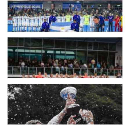
Del 15 al 30 de agosto disputarán el Mundial 2026 en Países Bajos y Bélgica.
LEER MÁS
29/05/2026
LOS LEONES CONVOCADOS PARA LA VENTANA EUROPEA DE P...
En junio, el seleccionado nacional disputará las últimas dos ventanas de Pro
League 2025-26 en Inglaterra y Alemania.
LEER MÁS
22/05/2026
LAS LEONAS CONVOCADAS PARA LA VENTANA EUROPEA DE P...
En junio, el seleccionado nacional disputará las últimas dos ventanas de Pro
League 2025-26 en Bélgica e Inglaterra.
LEER MÁS