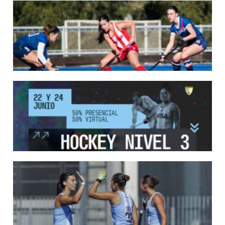
18/05/2026
SE DEFINIERON LOS CAMPEONES DE LA PRIMERA FASE DE ...
Del 13 al 17 de mayo se llevó a cabo el torneo que reúne a los mejores clubes del
país.
LEER MÁS
13/05/2026
EN MARCHA LA PRIMERA FASE DE LA SUPERLIGA DE HOCKE...
Del 13 al 17 de mayo los mejores clubes del país se enfrentan durante 5 días en
todo el territorio nacional
LEER MÁS
12/05/2026
INSCRIPCIONES ABIERTAS AL CURSO DE TÉCNICO NACIONA...
Del 11 al 15 de mayo se realizará el período de pre-inscripción.
LEER MÁS