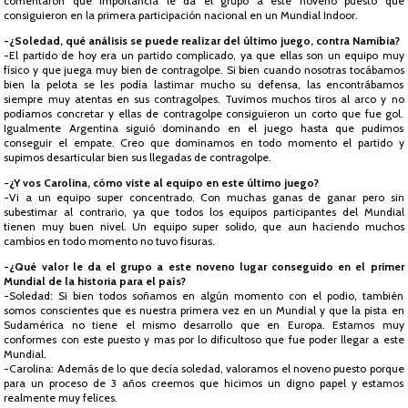
comentaron qué importancia le da el grupo a este noveno puesto que
consiguieron en la primera participación nacional en un Mundial Indoor.
-¿Soledad, qué análisis se puede realizar del último juego, contra Namibia?
-El partido de hoy era un partido complicado, ya que ellas son un equipo muy
físico y que juega muy bien de contragolpe. Si bien cuando nosotras tocábamos
bien la pelota se les podía lastimar mucho su defensa, las encontrábamos
siempre muy atentas en sus contragolpes. Tuvimos muchos tiros al arco y no
podíamos concretar y ellas de contragolpe consiguieron un corto que fue gol.
Igualmente Argentina siguió dominando en el juego hasta que pudimos
conseguir el empate. Creo que dominamos en todo momento el partido y
supimos desarticular bien sus llegadas de contragolpe.
-¿Y vos Carolina, cómo viste al equipo en este último juego?
-Vi a un equipo super concentrado. Con muchas ganas de ganar pero sin
subestimar al contrario, ya que todos los equipos participantes del Mundial
tienen muy buen nivel. Un equipo super solido, que aun haciendo muchos
cambios en todo momento no tuvo fisuras.
-¿Qué valor le da el grupo a este noveno lugar conseguido en el primer
Mundial de la historia para el país?
-Soledad: Si bien todos soñamos en algún momento con el podio, también
somos conscientes que es nuestra primera vez en un Mundial y que la pista en
Sudamérica no tiene el mismo desarrollo que en Europa. Estamos muy
conformes con este puesto y mas por lo dificultoso que fue poder llegar a este
Mundial.
-Carolina: Además de lo que decía soledad, valoramos el noveno puesto porque
para un proceso de 3 años creemos que hicimos un digno papel y estamos
realmente muy felices.