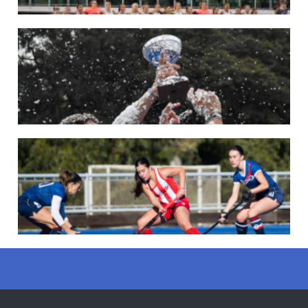
22/05/2026
LAS LEONAS CONVOCADAS PARA LA VENTANA EUROPEA DE P...
En junio, el seleccionado nacional disputará las últimas dos ventanas de Pro
League 2025-26 en Bélgica e Inglaterra.
LEER MÁS
18/05/2026
SE DEFINIERON LOS CAMPEONES DE LA PRIMERA FASE DE ...
Del 13 al 17 de mayo se llevó a cabo el torneo que reúne a los mejores clubes del
país.
LEER MÁS
13/05/2026
EN MARCHA LA PRIMERA FASE DE LA SUPERLIGA DE HOCKE...
Del 13 al 17 de mayo los mejores clubes del país se enfrentan durante 5 días en
todo el territorio nacional
LEER MÁS