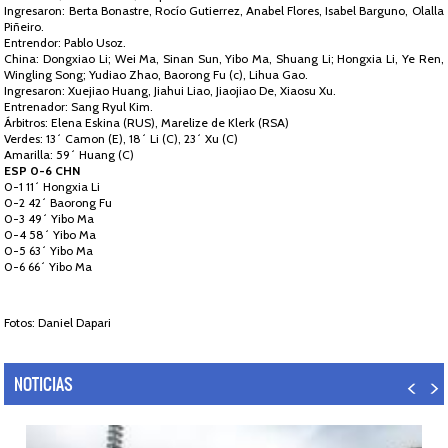
Ingresaron: Berta Bonastre, Rocío Gutierrez, Anabel Flores, Isabel Barguno, Olalla
Piñeiro.
Entrendor: Pablo Usoz.
China: Dongxiao Li; Wei Ma, Sinan Sun, Yibo Ma, Shuang Li; Hongxia Li, Ye Ren,
Wingling Song; Yudiao Zhao, Baorong Fu (c), Lihua Gao.
Ingresaron: Xuejiao Huang, Jiahui Liao, Jiaojiao De, Xiaosu Xu.
Entrenador: Sang Ryul Kim.
Árbitros: Elena Eskina (RUS), Marelize de Klerk (RSA)
Verdes: 13´ Camon (E), 18´ Li (C), 23´ Xu (C)
Amarilla: 59´ Huang (C)
ESP 0-6 CHN
0-1 11´ Hongxia Li
0-2 42´ Baorong Fu
0-3 49´ Yibo Ma
0-4 58´ Yibo Ma
0-5 63´ Yibo Ma
0-6 66´ Yibo Ma
Fotos: Daniel Dapari
NOTICIAS