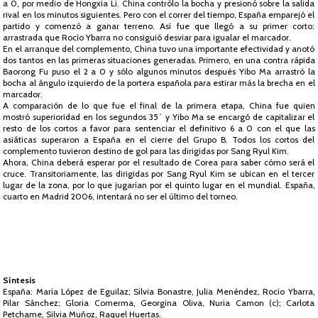
a 0, por medio de Hongxia Li. China contrólo la bocha y presionó sobre la salida
rival en los minutos siguientes. Pero con el correr del tiempo, España emparejó el
partido y comenzó a ganar terreno. Así fue que llegó a su primer corto:
arrastrada que Rocío Ybarra no consiguió desviar para igualar el marcador.
En el arranque del complemento, China tuvo una importante efectividad y anotó
dos tantos en las primeras situaciones generadas. Primero, en una contra rápida
Baorong Fu puso el 2 a 0 y sólo algunos minutos después Yibo Ma arrastró la
bocha al ángulo izquierdo de la portera española para estirar más la brecha en el
marcador.
A comparación de lo que fue el final de la primera etapa, China fue quien
mostró superioridad en los segundos 35´ y Yibo Ma se encargó de capitalizar el
resto de los cortos a favor para sentenciar el definitivo 6 a 0 con el que las
asiáticas superaron a España en el cierre del Grupo B. Todos los cortos del
complemento tuvieron destino de gol para las dirigidas por Sang Ryul Kim.
Ahora, China deberá esperar por el resultado de Corea para saber cómo será el
cruce. Transitoriamente, las dirigidas por Sang Ryul Kim se ubican en el tercer
lugar de la zona, por lo que jugarían por el quinto lugar en el mundial. España,
cuarto en Madrid 2006, intentará no ser el último del torneo.
Síntesis
España: María López de Eguilaz; Silvia Bonastre, Julia Menéndez, Rocío Ybarra,
Pilar Sánchez; Gloria Comerma, Georgina Oliva, Nuria Camon (c); Carlota
Petchame, Silvia Muñoz, Raquel Huertas.