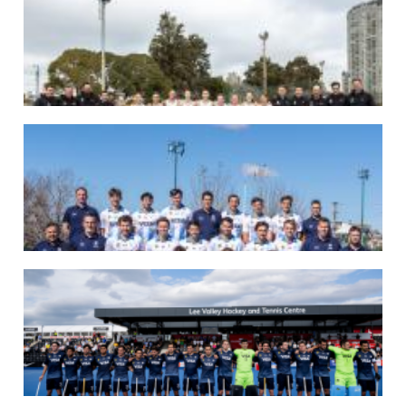
07/08/2026
LAS LEONAS LISTAS PARA DISPUTAR EL MUNDIAL 2026
Del 15 al 30 de agosto, el seleccionado argentino femenino de hockey disputará
la Copa del Mundo en Países Bajos y Bélgica. El debut será ante Estados Unidos.
LEER MÁS
07/08/2026
LOS LEONES LISTOS PARA DISPUTAR EL MUNDIAL 2026
Del 15 al 30 de agosto, el seleccionado argentino masculino de hockey disputará
la Copa del Mundo en Países Bajos y Bélgica. El debut será ante Japón.
LEER MÁS