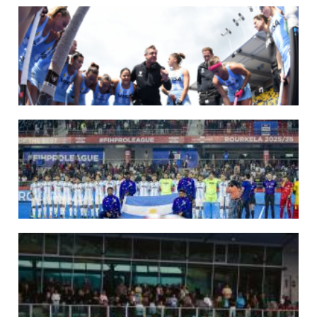
14/07/2026
MUNDIAL 2026: LOS LEONES CONVOCADOS POR LUCAS REY
Del 15 al 30 de agosto disputarán el Mundial en Países Bajos y Bélgica.
LEER MÁS
09/07/2026
MUNDIAL 2026: LAS LEONAS CONVOCADAS POR FERNANDO F...
Del 15 al 30 de agosto disputarán el Mundial 2026 en Países Bajos y Bélgica.
LEER MÁS
29/05/2026
LOS LEONES CONVOCADOS PARA LA VENTANA EUROPEA DE P...
En junio, el seleccionado nacional disputará las últimas dos ventanas de Pro
League 2025-26 en Inglaterra y Alemania.
LEER MÁS