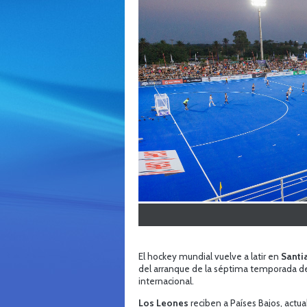
El hockey mundial vuelve a latir en
Santi
del arranque de la séptima temporada de l
internacional.
Los Leones
reciben a Países Bajos, actu