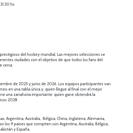
 21.30 hs
 prestigioso del hockey mundial. Las mejores selecciones se
ferentes ciudades con el objetivo de que todos los fans del
e cerca.
ciembre de 2025 y junio de 2026. Los equipos participantes van
o en una tabla única y, quien llegue al final con el mejor
tiene una zanahoria importante: quien gane obtendrá la
picos 2028
s, Argentina, Australia, Bélgica, China, Inglaterra, Alemania,
ros los 9 países que compiten son Argentina, Australia, Bélgica,
 Pakistán y España.