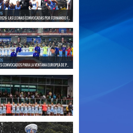
26
2026: LAS LEONAS CONVOCADAS POR FERNANDO F...
 30 de agosto disputarán el Mundial 2026 en Países
gica.
26
S CONVOCADOS PARA LA VENTANA EUROPEA DE P...
el seleccionado nacional disputará las últimas dos
de Pro League 2025-26 en Inglaterra y Alemania.
26
S CONVOCADAS PARA LA VENTANA EUROPEA DE P...