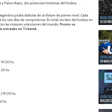
y Países Bajos, dos potencias históricas del hockey
En junio, 
ventanas 
LEER MÁS
 argentino podrá disfrutar de un fixture de primer nivel. Cada
18/05/20
e los seis días de competencia. En total, los fans del hockey en
SE DEFINI
s con las mejores selecciones del mundo.
Pronto se
de entradas en Ticketek.
Del 13 al 
mejores c
LEER MÁS
13/05/20
EN MARCHA
 19.00 hs
Del 13 al 
1.30 hs
durante 5 
LEER MÁS
| 19.00 hs
12/05/20
INSCRIPCI
30 hs
Del 11 al 