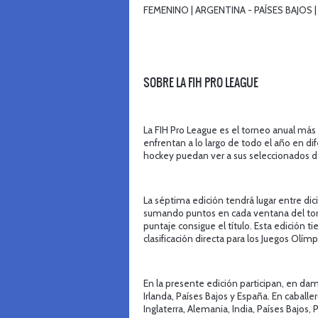
FEMENINO | ARGENTINA - PAÍSES BAJOS |
SOBRE LA FIH PRO LEAGUE
La FIH Pro League es el torneo anual más
enfrentan a lo largo de todo el año en di
hockey puedan ver a sus seleccionados d
La séptima edición tendrá lugar entre di
sumando puntos en cada ventana del torne
puntaje consigue el título. Esta edición 
clasificación directa para los Juegos Olím
En la presente edición participan, en dama
Irlanda, Países Bajos y España. En caballe
Inglaterra, Alemania, India, Países Bajos,