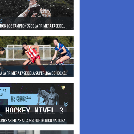
el seleccionado nacional disputará las últimas dos
de Pro League 2025-26 en Bélgica e Inglaterra.
26
ERON LOS CAMPEONES DE LA PRIMERA FASE DE ...
17 de mayo se llevó a cabo el torneo que reúne a los
lubes del país.
26
 LA PRIMERA FASE DE LA SUPERLIGA DE HOCKE...
17 de mayo los mejores clubes del país se enfrentan
días en todo el territorio nacional
26
ONES ABIERTAS AL CURSO DE TÉCNICO NACIONA...
15 de mayo se realizará el período de pre-inscripción.