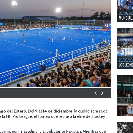
09/07/20
MUNDIAL 
Del 15 al
Bajos y Bél
LEER MÁS
29/05/20
LOS LEONE
En junio, 
ventanas 
LEER MÁS
ago del Estero
. Del
9 al 14 de diciembre
, la ciudad será sede
a FIH Pro League, el torneo que reúne a la élite del hockey
22/05/20
LAS LEONA
al campeón masculino, y al debutante Pakistán. Mientras que