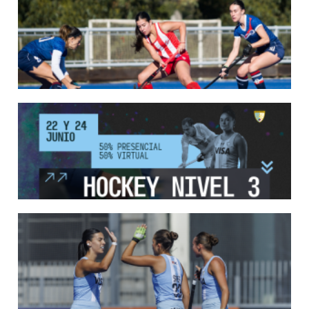
SE DEFINIERON LOS CAMPEONES DE LA PRIMERA FASE DE ...
Del 13 al 17 de mayo se llevó a cabo el torneo que reúne a los mejores clubes del
país.
LEER MÁS
13/05/2026
EN MARCHA LA PRIMERA FASE DE LA SUPERLIGA DE HOCKE...
Del 13 al 17 de mayo los mejores clubes del país se enfrentan durante 5 días en
todo el territorio nacional
LEER MÁS
12/05/2026
INSCRIPCIONES ABIERTAS AL CURSO DE TÉCNICO NACIONA...
Del 11 al 15 de mayo se realizará el período de pre-inscripción.
LEER MÁS