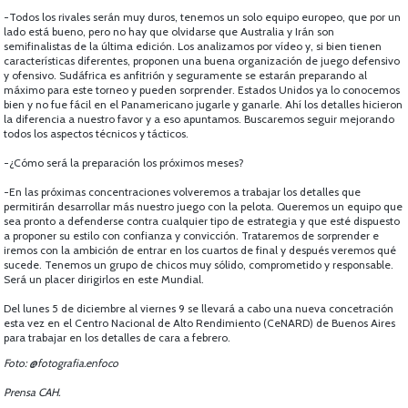
-Todos los rivales serán muy duros, tenemos un solo equipo europeo, que por un
lado está bueno, pero no hay que olvidarse que Australia y Irán son
semifinalistas de la última edición. Los analizamos por vídeo y, si bien tienen
características diferentes, proponen una buena organización de juego defensivo
y ofensivo. Sudáfrica es anfitrión y seguramente se estarán preparando al
máximo para este torneo y pueden sorprender. Estados Unidos ya lo conocemos
bien y no fue fácil en el Panamericano jugarle y ganarle. Ahí los detalles hicieron
la diferencia a nuestro favor y a eso apuntamos. Buscaremos seguir mejorando
todos los aspectos técnicos y tácticos.
-¿Cómo será la preparación los próximos meses?
-En las próximas concentraciones volveremos a trabajar los detalles que
permitirán desarrollar más nuestro juego con la pelota. Queremos un equipo que
sea pronto a defenderse contra cualquier tipo de estrategia y que esté dispuesto
a proponer su estilo con confianza y convicción. Trataremos de sorprender e
iremos con la ambición de entrar en los cuartos de final y después veremos qué
sucede. Tenemos un grupo de chicos muy sólido, comprometido y responsable.
Será un placer dirigirlos en este Mundial.
Del lunes 5 de diciembre al viernes 9 se llevará a cabo una nueva concetración
esta vez en el Centro Nacional de Alto Rendimiento (CeNARD) de Buenos Aires
para trabajar en los detalles de cara a febrero.
Foto: @fotografia.enfoco
Prensa CAH.