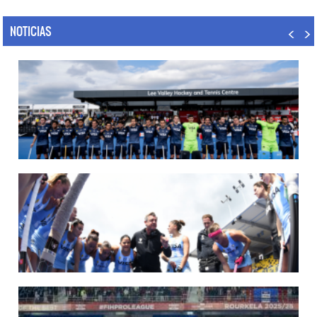
NOTICIAS
14/07/2026
MUNDIAL 2026: LOS LEONES CONVOCADOS POR LUCAS REY
Del 15 al 30 de agosto disputarán el Mundial en Países Bajos y Bélgica.
LEER MÁS
09/07/2026
MUNDIAL 2026: LAS LEONAS CONVOCADAS POR FERNANDO F...