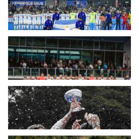
Del 15 al 30 de agosto disputarán el Mundial 2026 en Países Bajos y Bélgica.
LEER MÁS
29/05/2026
LOS LEONES CONVOCADOS PARA LA VENTANA EUROPEA DE P...
En junio, el seleccionado nacional disputará las últimas dos ventanas de Pro
League 2025-26 en Inglaterra y Alemania.
LEER MÁS
22/05/2026
LAS LEONAS CONVOCADAS PARA LA VENTANA EUROPEA DE P...
En junio, el seleccionado nacional disputará las últimas dos ventanas de Pro
League 2025-26 en Bélgica e Inglaterra.
LEER MÁS
18/05/2026