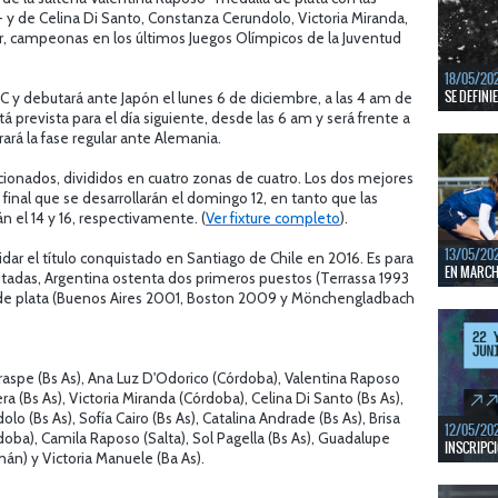
En junio, 
 y de Celina Di Santo, Constanza Cerundolo, Victoria Miranda,
ventanas 
er, campeonas en los últimos Juegos Olímpicos de la Juventud
LEER MÁS
18/05/20
SE DEFINI
o C y debutará ante Japón el lunes 6 de diciembre, a las 4 am de
 prevista para el día siguiente, desde las 6 am y será frente a
Del 13 al 
rará la fase regular ante Alemania.
mejores c
LEER MÁS
cionados, divididos en cuatro zonas de cuatro. Los dos mejores
e final que se desarrollarán el domingo 12, en tanto que las
án el 14 y 16, respectivamente. (
Ver fixture completo
).
13/05/20
idar el título conquistado en Santiago de Chile en 2016. Es para
EN MARCHA
utadas, Argentina ostenta dos primeros puestos (Terrassa 1993
s de plata (Buenos Aires 2001, Boston 2009 y Mönchengladbach
Del 13 al 
durante 5 
LEER MÁS
raspe (Bs As), Ana Luz D'Odorico (Córdoba), Valentina Raposo
rera (Bs As), Victoria Miranda (Córdoba), Celina Di Santo (Bs As),
o (Bs As), Sofía Cairo (Bs As), Catalina Andrade (Bs As), Brisa
12/05/20
oba), Camila Raposo (Salta), Sol Pagella (Bs As), Guadalupe
INSCRIPCI
án) y Victoria Manuele (Ba As).
Del 11 al 