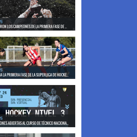
el seleccionado nacional disputará las últimas dos
de Pro League 2025-26 en Bélgica e Inglaterra.
26
ERON LOS CAMPEONES DE LA PRIMERA FASE DE ...
17 de mayo se llevó a cabo el torneo que reúne a los
lubes del país.
26
 LA PRIMERA FASE DE LA SUPERLIGA DE HOCKE...
17 de mayo los mejores clubes del país se enfrentan
días en todo el territorio nacional
26
ONES ABIERTAS AL CURSO DE TÉCNICO NACIONA...
15 de mayo se realizará el período de pre-inscripción.