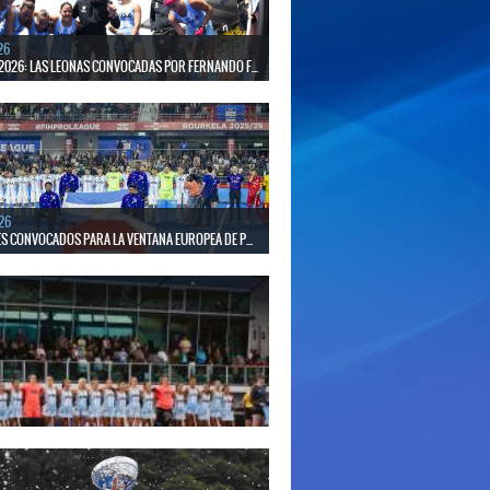
26
2026: LAS LEONAS CONVOCADAS POR FERNANDO F...
 30 de agosto disputarán el Mundial 2026 en Países
gica.
26
S CONVOCADOS PARA LA VENTANA EUROPEA DE P...
el seleccionado nacional disputará las últimas dos
de Pro League 2025-26 en Inglaterra y Alemania.
26
S CONVOCADAS PARA LA VENTANA EUROPEA DE P...