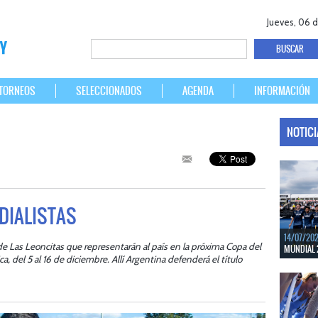
Jueves, 06 
TORNEOS
SELECCIONADOS
AGENDA
INFORMACIÓN
NOTIC
DIALISTAS
14/07/20
 Las Leoncitas que representarán al país en la próxima Copa del
MUNDIAL 
a, del 5 al 16 de diciembre. Allí Argentina defenderá el título
Del 15 al 
Bélgica.
LEER MÁS