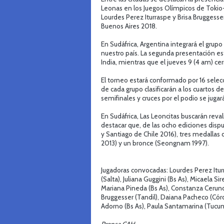
Leonas en los Juegos Olímpicos de Tokio-
Lourdes Perez Iturraspe y Brisa Bruggess
Buenos Aires 2018.
En Sudáfrica, Argentina integrará el grup
nuestro país. La segunda presentación está
India, mientras que el jueves 9 (4 am) cer
El torneo estará conformado por 16 selec
de cada grupo clasificarán a los cuartos d
semifinales y cruces por el podio se jugar
En Sudáfrica, Las Leoncitas buscarán reval
destacar que, de las ocho ediciones disp
y Santiago de Chile 2016), tres medalla
2013) y un bronce (Seongnam 1997).
Jugadoras convocadas: Lourdes Perez Itur
(Salta), Juliana Guggini (Bs As), Micaela Si
Mariana Pineda (Bs As), Constanza Cerundol
Bruggesser (Tandil), Daiana Pacheco (Córd
Adorno (Bs As), Paula Santamarina (Tucum