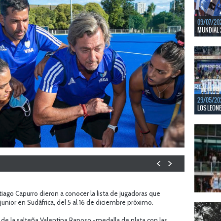
09/07/20
MUNDIAL 
Del 15 al
Bajos y Bél
LEER MÁS
29/05/20
LOS LEONE
En junio, 
ventanas 
LEER MÁS
iago Capurro dieron a conocer la lista de jugadoras que
junior en Sudáfrica, del 5 al 16 de diciembre próximo.
22/05/20
LAS LEONA
a de la salteña Valentina Raposo -medalla de plata con las