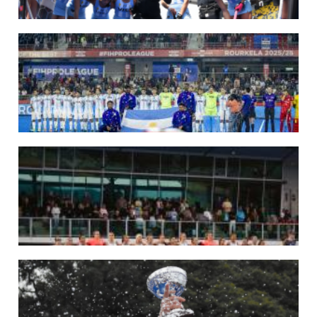
09/07/2026
MUNDIAL 2026: LAS LEONAS CONVOCADAS POR FERNANDO F...
Del 15 al 30 de agosto disputarán el Mundial 2026 en Países Bajos y Bélgica.
LEER MÁS
29/05/2026
LOS LEONES CONVOCADOS PARA LA VENTANA EUROPEA DE P...
En junio, el seleccionado nacional disputará las últimas dos ventanas de Pro
League 2025-26 en Inglaterra y Alemania.
LEER MÁS
22/05/2026