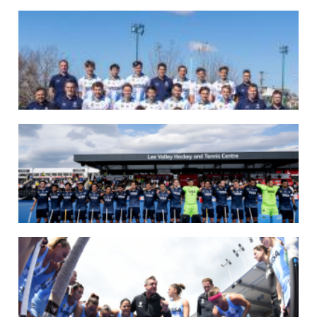
07/08/2026
LAS LEONAS LISTAS PARA DISPUTAR EL MUNDIAL 2026
Del 15 al 30 de agosto, el seleccionado argentino femenino de hockey disputará
la Copa del Mundo en Países Bajos y Bélgica. El debut será ante Estados Unidos.
LEER MÁS
07/08/2026
LOS LEONES LISTOS PARA DISPUTAR EL MUNDIAL 2026
Del 15 al 30 de agosto, el seleccionado argentino masculino de hockey disputará
la Copa del Mundo en Países Bajos y Bélgica. El debut será ante Japón.
LEER MÁS
14/07/2026
MUNDIAL 2026: LOS LEONES CONVOCADOS POR LUCAS REY
Del 15 al 30 de agosto disputarán el Mundial en Países Bajos y Bélgica.
LEER MÁS