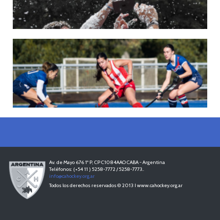
LAS LEONAS CONVOCADAS PARA LA VENTANA EUROPEA DE P...
En junio, el seleccionado nacional disputará las últimas dos ventanas de Pro
League 2025-26 en Bélgica e Inglaterra.
LEER MÁS
18/05/2026
SE DEFINIERON LOS CAMPEONES DE LA PRIMERA FASE DE ...
Del 13 al 17 de mayo se llevó a cabo el torneo que reúne a los mejores clubes del
país.
LEER MÁS
13/05/2026
EN MARCHA LA PRIMERA FASE DE LA SUPERLIGA DE HOCKE...
Del 13 al 17 de mayo los mejores clubes del país se enfrentan durante 5 días en
todo el territorio nacional
LEER MÁS
Av. de Mayo 676 1º P, CP C1084AAO CABA - Argentina
Teléfonos: (+54 11 ) 5258-7772 / 5258-7773..
info@cahockey.org.ar
Todos los derechos reservados © 2013 I www.cahockey.org.ar