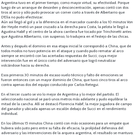
Argentina tuvo en el primer tiempo, como mayor virtud, su efectividad. Porque
luego de un arranque de desorden y desconcentración, apenas contó con dos
tiros al arco y sólo pudo provocar un corner corto a través de Albertarrio que
D'Elía no pudo efectivizar.
Aún así llegó al gol y a la diferencia en el marcador cuando a los 10 minutos Von
der Heyde metió un pase cruzado a la derecha para Costa, la pelota le llegó a
Agustina Habif y el centro de la ahora carrilera fue tocado por Trinchinetti antes
que Agustina Albertarrio, con suspenso, lo tradujera en el festejo de las chicas.
Antes y después el dominio en esa etapa inicial le correspondió a China, que de
todos modos no tuvo potencia en el ataque y cuando pudo rematar al arco
siempre se encontró con las acertadas respuestas de Succi, cuya mejor
intervención fue en el único corto del adversario que logró neutralizar
volcándose hacia su derecha.
Esos primeros 30 minutos de escaso vuelo técnico y falto de emociones se
fueron entonces con un mayor dominio de China, que tuvo cinco tiros al arco
contra apenas dos del equipo conducido por Carlos Retegui.
En el tercer cuarto se vio lo mejor de Argentina y lo mejor del partido. El
seleccionado nacional se paró unos metros más adelante y pudo equilibrar la
mitad de la cancha. Allí se destacó Florencia Habif, la mejor jugadora de campo
del ganador y ubicada apenas un escalón debajo de Succi en el rendimiento
individual.
En los últimos 15 minutos China contó con más ocasiones para un empate que
hubiera sido justo pero entre su falta de eficacia, la prolijidad defensiva del
adversario y las intervenciones de la arquera argentina, el resultado se mantuvo.