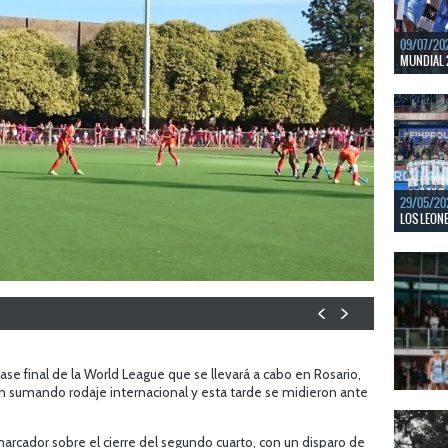
09/07/20
MUNDIAL 
Del 15 al
Bajos y Bél
LEER MÁS
29/05/20
LOS LEONE
En junio, 
ventanas 
LEER MÁS
ase final de la World League que se llevará a cabo en Rosario,
uen sumando rodaje internacional y esta tarde se midieron ante
22/05/20
LAS LEONA
 marcador sobre el cierre del segundo cuarto, con un disparo de