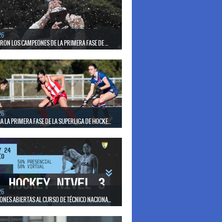
el seleccionado nacional disputará las últimas dos
de Pro League 2025-26 en Bélgica e Inglaterra.
26
ERON LOS CAMPEONES DE LA PRIMERA FASE DE ...
17 de mayo se llevó a cabo el torneo que reúne a los
lubes del país.
26
 LA PRIMERA FASE DE LA SUPERLIGA DE HOCKE...
17 de mayo los mejores clubes del país se enfrentan
días en todo el territorio nacional
26
ONES ABIERTAS AL CURSO DE TÉCNICO NACIONA...
15 de mayo se realizará el período de pre-inscripción.