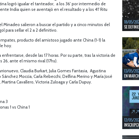
ina logró igualar el tanteador, a los 36' por intermedio de
En junio, 
ventanas 
e India quien se aventajó en el resultado y a los 41' Ritu
LEER MÁS
18/05/20
iel Minadeo salieron a buscar el partido y a cinco minutos del
SE DEFINI
l para sellar el 2 a 2 definitivo.
Del 13 al 
pates, producto del amistoso jugado ante China (1-1) la
mejores c
e hoy.
LEER MÁS
frentarse, desde las 17 horas. Por su parte, tras la victoria de
s 26, ante el mismo rival (17hs).
arrionuevo, Claudia Burkart, Julia Gomes Fantasia, Agustina
13/05/20
EN MARCHA
ío Sánchez Moccia, Carla Rebecchi, Delfina Merino y María José
, Martina Cavallero, Victoria Zuloaga y Carla Dupuy.
Del 13 al 
durante 5 
LEER MÁS
ina 3
nas 1 vs China 1
12/05/20
INSCRIPCI
Del 11 al 