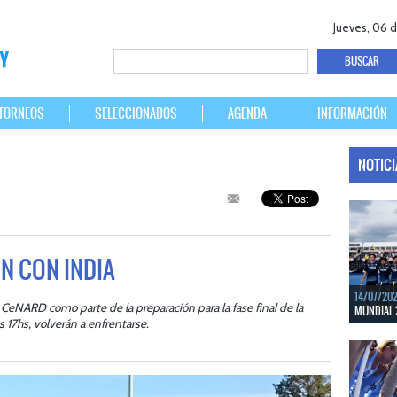
Jueves, 06 
TORNEOS
SELECCIONADOS
AGENDA
INFORMACIÓN
NOTIC
N CON INDIA
14/07/20
 CeNARD como parte de la preparación para la fase final de la
MUNDIAL 
 17hs, volverán a enfrentarse.
Del 15 al 
Bélgica.
LEER MÁS