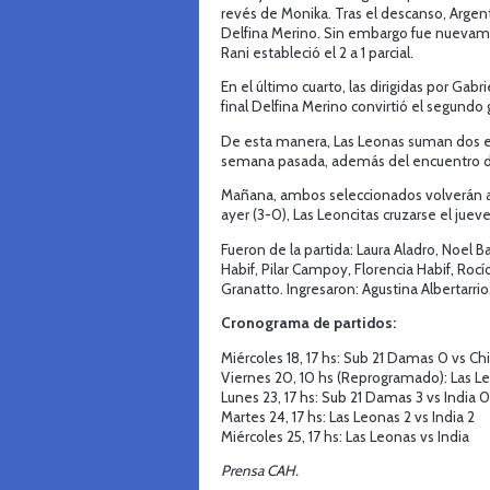
revés de Monika. Tras el descanso, Argent
Delfina Merino. Sin embargo fue nuevament
Rani estableció el 2 a 1 parcial.
En el último cuarto, las dirigidas por Gabr
final Delfina Merino convirtió el segundo go
De esta manera, Las Leonas suman dos em
semana pasada, además del encuentro d
Mañana, ambos seleccionados volverán a en
ayer (3-0), Las Leoncitas cruzarse el jueve
Fueron de la partida: Laura Aladro, Noel B
Habif, Pilar Campoy, Florencia Habif, Roc
Granatto. Ingresaron: Agustina Albertarrio
Cronograma de partidos:
Miércoles 18, 17 hs: Sub 21 Damas 0 vs Ch
Viernes 20, 10 hs (Reprogramado): Las Leo
Lunes 23, 17 hs: Sub 21 Damas 3 vs India 0
Martes 24, 17 hs: Las Leonas 2 vs India 2
Miércoles 25, 17 hs: Las Leonas vs India
Prensa CAH.