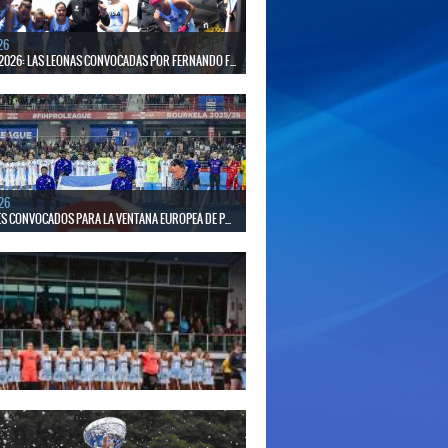
26
2026: LAS LEONAS CONVOCADAS POR FERNANDO F...
 30 de agosto disputarán el Mundial 2026 en Países
gica.
26
S CONVOCADOS PARA LA VENTANA EUROPEA DE P...
el seleccionado nacional disputará las últimas dos
de Pro League 2025-26 en Inglaterra y Alemania.
26
S CONVOCADAS PARA LA VENTANA EUROPEA DE P...