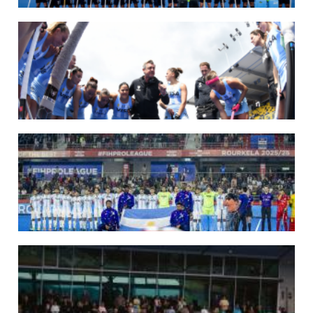
14/07/2026
MUNDIAL 2026: LOS LEONES CONVOCADOS POR LUCAS REY
Del 15 al 30 de agosto disputarán el Mundial en Países Bajos y Bélgica.
LEER MÁS
09/07/2026
MUNDIAL 2026: LAS LEONAS CONVOCADAS POR FERNANDO F...
Del 15 al 30 de agosto disputarán el Mundial 2026 en Países Bajos y Bélgica.
LEER MÁS
29/05/2026
LOS LEONES CONVOCADOS PARA LA VENTANA EUROPEA DE P...
En junio, el seleccionado nacional disputará las últimas dos ventanas de Pro
League 2025-26 en Inglaterra y Alemania.
LEER MÁS