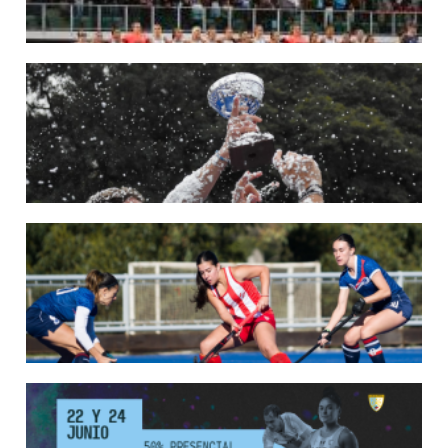
22/05/2026
LAS LEONAS CONVOCADAS PARA LA VENTANA EUROPEA DE P...
En junio, el seleccionado nacional disputará las últimas dos ventanas de Pro
League 2025-26 en Bélgica e Inglaterra.
LEER MÁS
18/05/2026
SE DEFINIERON LOS CAMPEONES DE LA PRIMERA FASE DE ...
Del 13 al 17 de mayo se llevó a cabo el torneo que reúne a los mejores clubes del
país.
LEER MÁS
13/05/2026
EN MARCHA LA PRIMERA FASE DE LA SUPERLIGA DE HOCKE...
Del 13 al 17 de mayo los mejores clubes del país se enfrentan durante 5 días en
todo el territorio nacional