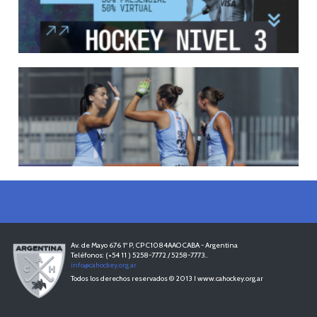
LEER MÁS
12/05/2026
INSCRIPCIONES ABIERTAS AL CURSO DE TÉCNICO NACIONA...
Del 11 al 15 de mayo se realizará el período de pre-inscripción.
LEER MÁS
18/04/2026
LEONCITAS CAMPEONAS DE AMERICA
LEER MÁS
Av. de Mayo 676 1º P, CP C1084AAO CABA - Argentina
Teléfonos: (+54 11 ) 5258-7772 / 5258-7773..
info@cahockey.org.ar
Todos los derechos reservados © 2013 I www.cahockey.org.ar