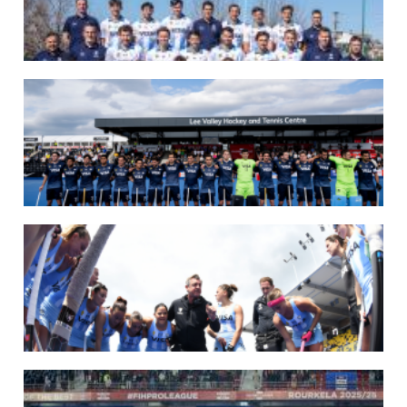
07/08/2026
LAS LEONAS LISTAS PARA DISPUTAR EL MUNDIAL 2026
Del 15 al 30 de agosto, el seleccionado argentino femenino de hockey disputará
la Copa del Mundo en Países Bajos y Bélgica. El debut será ante Estados Unidos.
LEER MÁS
07/08/2026
LOS LEONES LISTOS PARA DISPUTAR EL MUNDIAL 2026
Del 15 al 30 de agosto, el seleccionado argentino masculino de hockey disputará
la Copa del Mundo en Países Bajos y Bélgica. El debut será ante Japón.
LEER MÁS
14/07/2026
MUNDIAL 2026: LOS LEONES CONVOCADOS POR LUCAS REY
Del 15 al 30 de agosto disputarán el Mundial en Países Bajos y Bélgica.
LEER MÁS
09/07/2026
MUNDIAL 2026: LAS LEONAS CONVOCADAS POR FERNANDO F...