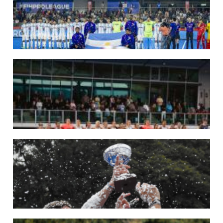
Del 15 al 30 de agosto disputarán el Mundial 2026 en Países Bajos y Bélgica.
LEER MÁS
29/05/2026
LOS LEONES CONVOCADOS PARA LA VENTANA EUROPEA DE P...
En junio, el seleccionado nacional disputará las últimas dos ventanas de Pro
League 2025-26 en Inglaterra y Alemania.
LEER MÁS
22/05/2026
LAS LEONAS CONVOCADAS PARA LA VENTANA EUROPEA DE P...
En junio, el seleccionado nacional disputará las últimas dos ventanas de Pro
League 2025-26 en Bélgica e Inglaterra.
LEER MÁS
18/05/2026