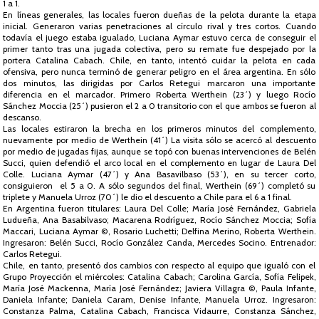
1 a 1.
En líneas generales, las locales fueron dueñas de la pelota durante la etapa
inicial. Generaron varias penetraciones al círculo rival y tres cortos. Cuando
todavía el juego estaba igualado, Luciana Aymar estuvo cerca de conseguir el
primer tanto tras una jugada colectiva, pero su remate fue despejado por la
portera Catalina Cabach. Chile, en tanto, intentó cuidar la pelota en cada
ofensiva, pero nunca terminó de generar peligro en el área argentina. En sólo
dos minutos, las dirigidas por Carlos Retegui marcaron una importante
diferencia en el marcador. Primero Roberta Werthein (23´) y luego Rocío
Sánchez Moccia (25´) pusieron el 2 a 0 transitorio con el que ambos se fueron al
descanso.
Las locales estiraron la brecha en los primeros minutos del complemento,
nuevamente por medio de Werthein (41´) La visita sólo se acercó al descuento
por medio de jugadas fijas, aunque se topó con buenas intervenciones de Belén
Succi, quien defendió el arco local en el complemento en lugar de Laura Del
Colle. Luciana Aymar (47´) y Ana Basavilbaso (53´), en su tercer corto,
consiguieron el 5 a 0. A sólo segundos del final, Werthein (69´) completó su
triplete y Manuela Urroz (70´) le dio el descuento a Chile para el 6 a 1 final.
En Argentina fueron titulares: Laura Del Colle; María José Fernández, Gabriela
Ludueña, Ana Basabilvaso; Macarena Rodríguez, Rocío Sánchez Moccia; Sofía
Maccari, Luciana Aymar ©, Rosario Luchetti; Delfina Merino, Roberta Werthein.
Ingresaron: Belén Succi, Rocío González Canda, Mercedes Socino. Entrenador:
Carlos Retegui.
Chile, en tanto, presentó dos cambios con respecto al equipo que igualó con el
Grupo Proyección el miércoles: Catalina Cabach; Carolina García, Sofía Felipek,
María José Mackenna, María José Fernández; Javiera Villagra ©, Paula Infante,
Daniela Infante; Daniela Caram, Denise Infante, Manuela Urroz. Ingresaron:
Constanza Palma, Catalina Cabach, Francisca Vidaurre, Constanza Sánchez,