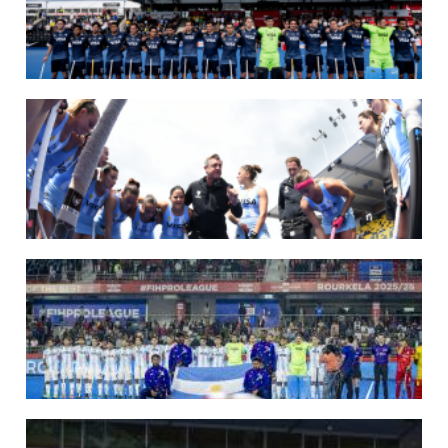
07/08/2026
LOS LEONES LISTOS PARA DISPUTAR EL MUNDIAL 2026
Del 15 al 30 de agosto, el seleccionado argentino masculino de hockey disputará
la Copa del Mundo en Países Bajos y Bélgica. El debut será ante Japón.
LEER MÁS
14/07/2026
MUNDIAL 2026: LOS LEONES CONVOCADOS POR LUCAS REY
Del 15 al 30 de agosto disputarán el Mundial en Países Bajos y Bélgica.
LEER MÁS
09/07/2026
MUNDIAL 2026: LAS LEONAS CONVOCADAS POR FERNANDO F...
Del 15 al 30 de agosto disputarán el Mundial 2026 en Países Bajos y Bélgica.
LEER MÁS
29/05/2026
LOS LEONES CONVOCADOS PARA LA VENTANA EUROPEA DE P...