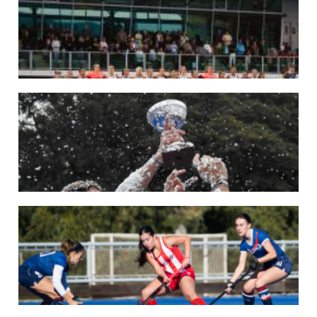
En junio, el seleccionado nacional disputará las últimas dos ventanas de Pro
League 2025-26 en Inglaterra y Alemania.
LEER MÁS
22/05/2026
LAS LEONAS CONVOCADAS PARA LA VENTANA EUROPEA DE P...
En junio, el seleccionado nacional disputará las últimas dos ventanas de Pro
League 2025-26 en Bélgica e Inglaterra.
LEER MÁS
18/05/2026
SE DEFINIERON LOS CAMPEONES DE LA PRIMERA FASE DE ...
Del 13 al 17 de mayo se llevó a cabo el torneo que reúne a los mejores clubes del
país.
LEER MÁS