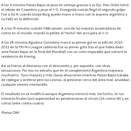
A los 4 minutos Países Bajos se puso en ventaja gracias a su fijo. Pien Dicke tomó
el rebote de Cosentino y puso el 1-0. Enseguida nomás llegó el segundo golpe.
Fue a los 8 cuando Joosje Burg quedo mano a mano con la arquera argentina y
no falló en la definición.
A a los 19 minutos cuando Yibbi Jansen, una de las mejores arrastradoras de
cortos en el mundo, mandó la pelota al "techo" del arco para el 3-0.
A los 28 minutos Agustina Gorzelany marcó su primer gol en la edición 2022-
2023 de la FIH Pro League (además fue su primer grito tras el que había dado
ante Países Bajos en la final del Mundial) con un corto imparable que vulneró la
resistencia de Koning.
Así se fueron al descanso con el descuento y, por supuesto, con otras
sensaciones. Por eso no extraño que en el complemento Argentina mejorara
muchísimo. Tuvo mejores y más claras situaciones mientras Países Bajos trataba
de replegar y acelerar pero las Leonas, al presionar cerca del área rival, anulaban
cualquier intento neerlandés.
El resultado no se modificó aunque Argentina mereció más. De hecho, en los
números finales tuvo superioridad en penetraciones al círculo (24 contra 18) y en
cortos (siete contra cuatro).
Prensa CAH
.