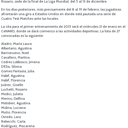
Rosario, sede de la final de La Liga Mundial, del 5 al 13 de diciembre.
En los días posteriores, más precisamente del 8 al 19 de febrero, las jugadoras
afrontarán una gira a Estados Unidos en donde está pautada una serie de
Cuatro Test Matches ante las locales.
La cita para el primer entrenamiento de 2015 será el miércoles 21 de enero en el
CeNARD, donde se dará comienzo a las actividades deportivas. La lista de 27
convocadas es la siguiente:
Aladro, María Laura
Albertario, Agustina
Barrionuevo, Noel
Cavallero, Martina
Cedres Lobbosco, Jimena
D'Elía, Silvina
Gomes Fantasía, Julia
Habif, Agustina
Habif, Florencia
Juárez, Giselle
Luchetti, Rosario
Medici, Julieta
Merino, Delfina
Metidieri, Agustina
Molina, Luciana
Mutio, Florencia
Oviedo, Lara
Rebecchi, Carla
Rodríguez, Macarena