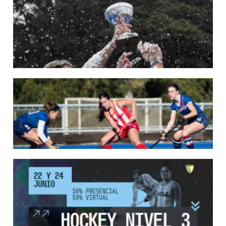
22/05/2026
LAS LEONAS CONVOCADAS PARA LA VENTANA EUROPEA DE P...
En junio, el seleccionado nacional disputará las últimas dos ventanas de Pro
League 2025-26 en Bélgica e Inglaterra.
LEER MÁS
18/05/2026
SE DEFINIERON LOS CAMPEONES DE LA PRIMERA FASE DE ...
Del 13 al 17 de mayo se llevó a cabo el torneo que reúne a los mejores clubes del
país.
LEER MÁS
13/05/2026
EN MARCHA LA PRIMERA FASE DE LA SUPERLIGA DE HOCKE...
Del 13 al 17 de mayo los mejores clubes del país se enfrentan durante 5 días en
todo el territorio nacional
LEER MÁS