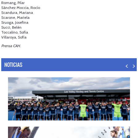
Romang, Pilar
Sánchez Moccia, Rocío
Scandura, Mariana
Scarone, Mariela
Sruoga, Josefina
Succi, Belén
Toccalino, Sofía
Villaroya, Sofía
Prensa CAH.
NOTICIAS
14/07/2026
MUNDIAL 2026: LOS LEONES CONVOCADOS POR LUCAS REY