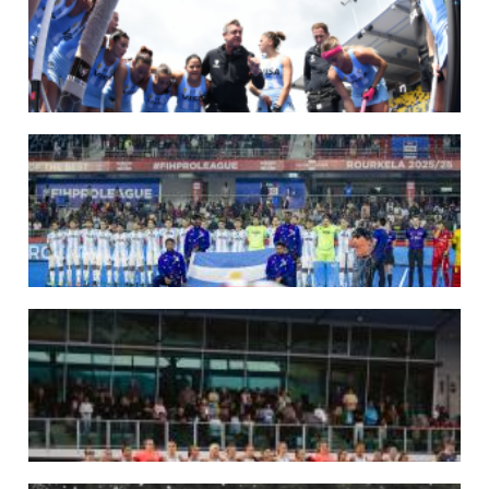
Del 15 al 30 de agosto disputarán el Mundial en Países Bajos y Bélgica.
LEER MÁS
09/07/2026
MUNDIAL 2026: LAS LEONAS CONVOCADAS POR FERNANDO F...
Del 15 al 30 de agosto disputarán el Mundial 2026 en Países Bajos y Bélgica.
LEER MÁS
29/05/2026
LOS LEONES CONVOCADOS PARA LA VENTANA EUROPEA DE P...
En junio, el seleccionado nacional disputará las últimas dos ventanas de Pro
League 2025-26 en Inglaterra y Alemania.
LEER MÁS