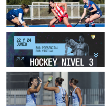
Del 13 al 17 de mayo se llevó a cabo el torneo que reúne a los mejores clubes del
país.
LEER MÁS
13/05/2026
EN MARCHA LA PRIMERA FASE DE LA SUPERLIGA DE HOCKE...
Del 13 al 17 de mayo los mejores clubes del país se enfrentan durante 5 días en
todo el territorio nacional
LEER MÁS
12/05/2026
INSCRIPCIONES ABIERTAS AL CURSO DE TÉCNICO NACIONA...
Del 11 al 15 de mayo se realizará el período de pre-inscripción.
LEER MÁS