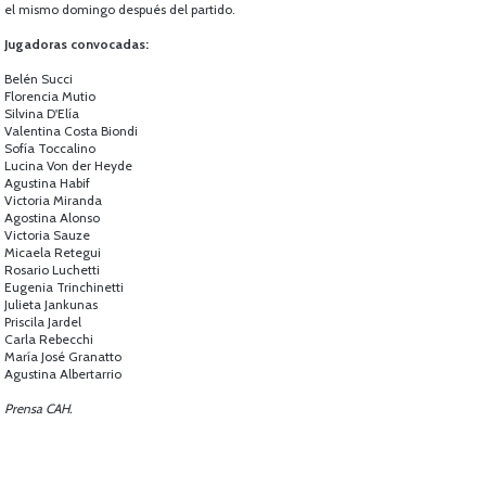
el mismo domingo después del partido.
Jugadoras convocadas:
Belén Succi
Florencia Mutio
Silvina D'Elía
Valentina Costa Biondi
Sofía Toccalino
Lucina Von der Heyde
Agustina Habif
Victoria Miranda
Agostina Alonso
Victoria Sauze
Micaela Retegui
Rosario Luchetti
Eugenia Trinchinetti
Julieta Jankunas
Priscila Jardel
Carla Rebecchi
María José Granatto
Agustina Albertarrio
Prensa CAH.