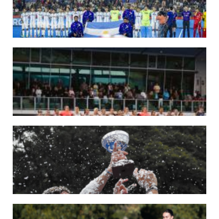
LEER MÁS
29/05/2026
LOS LEONES CONVOCADOS PARA LA VENTANA EUROPEA DE P...
En junio, el seleccionado nacional disputará las últimas dos ventanas de Pro
League 2025-26 en Inglaterra y Alemania.
LEER MÁS
22/05/2026
LAS LEONAS CONVOCADAS PARA LA VENTANA EUROPEA DE P...
En junio, el seleccionado nacional disputará las últimas dos ventanas de Pro
League 2025-26 en Bélgica e Inglaterra.
LEER MÁS
18/05/2026
SE DEFINIERON LOS CAMPEONES DE LA PRIMERA FASE DE ...