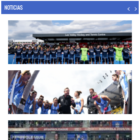
NOTICIAS
14/07/2026
MUNDIAL 2026: LOS LEONES CONVOCADOS POR LUCAS REY
Del 15 al 30 de agosto disputarán el Mundial en Países Bajos y Bélgica.
LEER MÁS
09/07/2026
MUNDIAL 2026: LAS LEONAS CONVOCADAS POR FERNANDO F...
Del 15 al 30 de agosto disputarán el Mundial 2026 en Países Bajos y Bélgica.