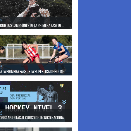
el seleccionado nacional disputará las últimas dos
de Pro League 2025-26 en Bélgica e Inglaterra.
26
ERON LOS CAMPEONES DE LA PRIMERA FASE DE ...
17 de mayo se llevó a cabo el torneo que reúne a los
lubes del país.
26
 LA PRIMERA FASE DE LA SUPERLIGA DE HOCKE...
17 de mayo los mejores clubes del país se enfrentan
días en todo el territorio nacional
26
ONES ABIERTAS AL CURSO DE TÉCNICO NACIONA...
15 de mayo se realizará el período de pre-inscripción.