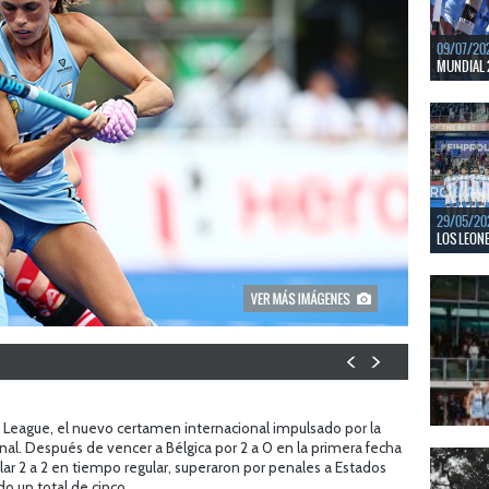
09/07/20
MUNDIAL 
Del 15 al
Bajos y Bél
LEER MÁS
29/05/20
LOS LEONE
En junio, 
ventanas 
LEER MÁS
o League, el nuevo certamen internacional impulsado por la
nal. Después de vencer a Bélgica por 2 a 0 en la primera fecha
22/05/20
LAS LEONA
ar 2 a 2 en tiempo regular, superaron por penales a Estados
 un total de cinco.