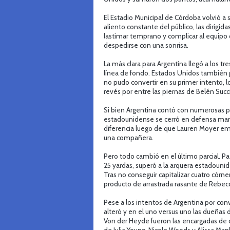
El Estadio Municipal de Córdoba volvió a se
aliento constante del público, las dirigida
lastimar temprano y complicar al equipo qu
despedirse con una sonrisa.
La más clara para Argentina llegó a los tr
línea de fondo. Estados Unidos también p
no pudo convertir en su primer intento, l
revés por entre las piernas de Belén Succi
Si bien Argentina contó con numerosas pe
estadounidense se cerró en defensa manten
diferencia luego de que Lauren Moyer emp
una compañera.
Pero todo cambió en el último parcial. 
25 yardas, superó a la arquera estadounid
Tras no conseguir capitalizar cuatro córner
producto de arrastrada rasante de Rebecch
Pese a los intentos de Argentina por conve
alteró y en el uno versus uno las dueñas d
Von der Heyde fueron las encargadas de c