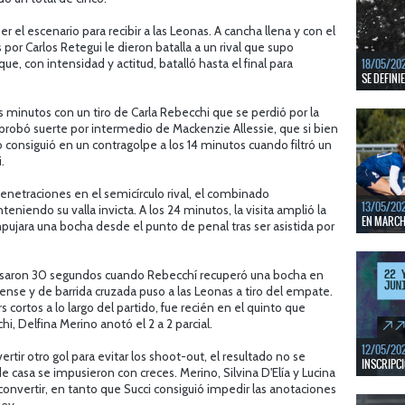
En junio, 
ventanas 
r el escenario para recibir a las Leonas. A cancha llena y con el
s por Carlos Retegui le dieron batalla a un rival que supo
LEER MÁS
18/05/20
e, con intensidad y actitud, batalló hasta el final para
SE DEFINI
Del 13 al 
es minutos con un tiro de Carla Rebecchi que se perdió por la
mejores c
robó suerte por intermedio de Mackenzie Allessie, que si bien
LEER MÁS
o consiguió en un contragolpe a los 14 minutos cuando filtró un
.
netraciones en el semicírculo rival, el combinado
13/05/20
iendo su valla invicta. A los 24 minutos, la visita amplió la
EN MARCHA
ujara una bocha desde el punto de penal tras ser asistida por
Del 13 al 
durante 5 
Pasaron 30 segundos cuando Rebecchí recuperó una bocha en
LEER MÁS
ense y de barrida cruzada puso a las Leonas a tiro del empate.
s cortos a lo largo del partido, fue recién en el quinto que
i, Delfina Merino anotó el 2 a 2 parcial.
12/05/20
rtir otro gol para evitar los shoot-out, el resultado no se
INSCRIPCI
e casa se impusieron con creces. Merino, Silvina D'Elía y Lucina
onvertir, en tanto que Succi consiguió impedir las anotaciones
Del 11 al 