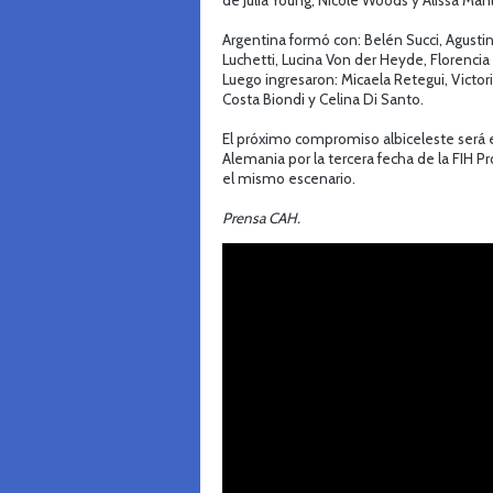
de Julia Young, Nicole Woods y Alissa Man
Argentina formó con: Belén Succi, Agustina
Luchetti, Lucina Von der Heyde, Florencia 
Luego ingresaron: Micaela Retegui, Victori
Costa Biondi y Celina Di Santo.
El próximo compromiso albiceleste será 
Alemania por la tercera fecha de la FIH 
el mismo escenario.
Prensa CAH.