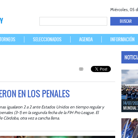
Miércoles, 05 
TORNEOS
SELECCIONADOS
AGENDA
INFORMACIÓN
NOTIC
ERON EN LOS PENALES
14/07/20
onas igualaron 2 a 2 ante Estados Unidos en tiempo regular y
MUNDIAL 
enales (3-1) en la segunda fecha de la FIH Pro League. El
Del 15 al 
e Córdoba, otra vez a cancha llena.
Bélgica.
LEER MÁS