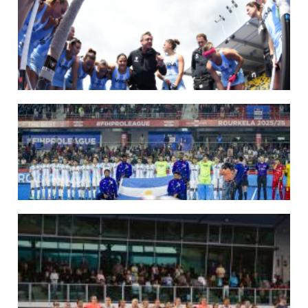
MUNDIAL 2026: LOS LEONES CONVOCADOS POR LUCAS REY
Del 15 al 30 de agosto disputarán el Mundial en Países Bajos y Bélgica.
LEER MÁS
09/07/2026
MUNDIAL 2026: LAS LEONAS CONVOCADAS POR FERNANDO F...
Del 15 al 30 de agosto disputarán el Mundial 2026 en Países Bajos y Bélgica.
LEER MÁS
29/05/2026
LOS LEONES CONVOCADOS PARA LA VENTANA EUROPEA DE P...
En junio, el seleccionado nacional disputará las últimas dos ventanas de Pro
League 2025-26 en Inglaterra y Alemania.
LEER MÁS