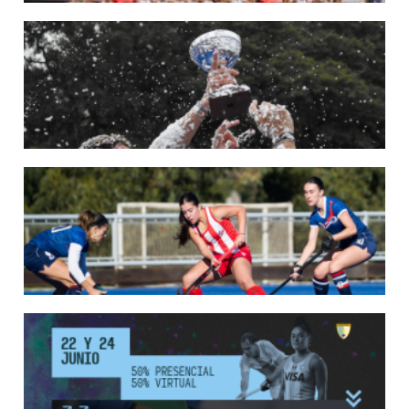
22/05/2026
LAS LEONAS CONVOCADAS PARA LA VENTANA EUROPEA DE P...
En junio, el seleccionado nacional disputará las últimas dos ventanas de Pro
League 2025-26 en Bélgica e Inglaterra.
LEER MÁS
18/05/2026
SE DEFINIERON LOS CAMPEONES DE LA PRIMERA FASE DE ...
Del 13 al 17 de mayo se llevó a cabo el torneo que reúne a los mejores clubes del
país.
LEER MÁS
13/05/2026
EN MARCHA LA PRIMERA FASE DE LA SUPERLIGA DE HOCKE...
Del 13 al 17 de mayo los mejores clubes del país se enfrentan durante 5 días en
todo el territorio nacional
LEER MÁS