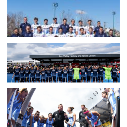
07/08/2026
LAS LEONAS LISTAS PARA DISPUTAR EL MUNDIAL 2026
Del 15 al 30 de agosto, el seleccionado argentino femenino de hockey disputará
la Copa del Mundo en Países Bajos y Bélgica. El debut será ante Estados Unidos.
LEER MÁS
07/08/2026
LOS LEONES LISTOS PARA DISPUTAR EL MUNDIAL 2026
Del 15 al 30 de agosto, el seleccionado argentino masculino de hockey disputará
la Copa del Mundo en Países Bajos y Bélgica. El debut será ante Japón.
LEER MÁS
14/07/2026
MUNDIAL 2026: LOS LEONES CONVOCADOS POR LUCAS REY
Del 15 al 30 de agosto disputarán el Mundial en Países Bajos y Bélgica.
LEER MÁS