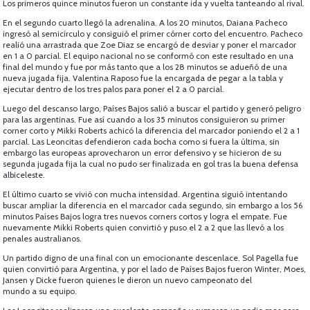
Los primeros quince minutos fueron un constante ida y vuelta tanteando al rival.
En el segundo cuarto llegó la adrenalina. A los 20 minutos, Daiana Pacheco
ingresó al semicírculo y consiguió el primer córner corto del encuentro. Pacheco
realió una arrastrada que Zoe Diaz se encargó de desviar y poner el marcador
en 1 a 0 parcial. El equipo nacional no se conformó con este resultado en una
final del mundo y fue por más tanto que a los 28 minutos se adueñó de una
nueva jugada fija. Valentina Raposo fue la encargada de pegar a la tabla y
ejecutar dentro de los tres palos para poner el 2 a 0 parcial.
Luego del descanso largo, Países Bajos salió a buscar el partido y generó peligro
para las argentinas. Fue así cuando a los 35 minutos consiguieron su primer
corner corto y Mikki Roberts achicó la diferencia del marcador poniendo el 2 a 1
parcial. Las Leoncitas defendieron cada bocha como si fuera la última, sin
embargo las europeas aprovecharon un error defensivo y se hicieron de su
segunda jugada fija la cual no pudo ser finalizada en gol tras la buena defensa
albiceleste.
El último cuarto se vivió con mucha intensidad. Argentina siguió intentando
buscar ampliar la diferencia en el marcador cada segundo, sin embargo a los 56
minutos Países Bajos logra tres nuevos corners cortos y logra el empate. Fue
nuevamente Mikki Roberts quien convirtió y puso el 2 a 2 que las llevó a los
penales australianos.
Un partido digno de una final con un emocionante descenlace. Sol Pagella fue
quien convirtió para Argentina, y por el lado de Países Bajos fueron Winter, Moes,
Jansen y Dicke fueron quienes le dieron un nuevo campeonato del
mundo a su equipo.