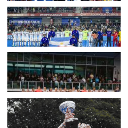
09/07/2026
MUNDIAL 2026: LAS LEONAS CONVOCADAS POR FERNANDO F...
Del 15 al 30 de agosto disputarán el Mundial 2026 en Países Bajos y Bélgica.
LEER MÁS
29/05/2026
LOS LEONES CONVOCADOS PARA LA VENTANA EUROPEA DE P...
En junio, el seleccionado nacional disputará las últimas dos ventanas de Pro
League 2025-26 en Inglaterra y Alemania.
LEER MÁS
22/05/2026
LAS LEONAS CONVOCADAS PARA LA VENTANA EUROPEA DE P...