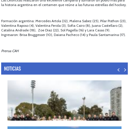
Las Leoncitas realizaron una excelente campaña y sumaron un podio mas para
la historia argentina en el certamen que reúne a las futuras estrellas del hockey.
Formación argentina: Mercedes Artola (32), Malena Sabez (25), Pilar Pisthon (23),
Valentina Raposo (4), Valentina Ferola (3), Sofia Cairo (8), Juana Castellaro (2),
Catalina Andrade (18), Zoe Diaz (22), Sol Pagella (16) y Lara Casas (9).
Ingresaron: Brisa Bruggesser (10), Daiana Pacheco (14) y Paula Santamarina (17).
Prensa CAH
NOTICIAS