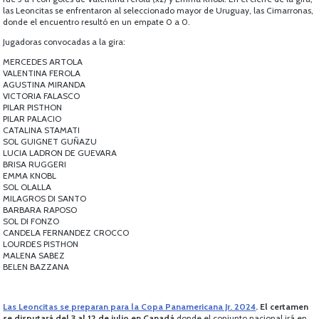
las Leoncitas se enfrentaron al seleccionado mayor de Uruguay, las Cimarronas,
donde el encuentro resultó en un empate 0 a 0.
Jugadoras convocadas a la gira:
MERCEDES ARTOLA
VALENTINA FEROLA
AGUSTINA MIRANDA
VICTORIA FALASCO
PILAR PISTHON
PILAR PALACIO
CATALINA STAMATI
SOL GUIGNET GUÑAZU
LUCIA LADRON DE GUEVARA
BRISA RUGGERI
EMMA KNOBL
SOL OLALLA
MILAGROS DI SANTO
BARBARA RAPOSO
SOL DI FONZO
CANDELA FERNANDEZ CROCCO
LOURDES PISTHON
MALENA SABEZ
BELEN BAZZANA
Las Leoncitas se preparan para la Copa Panamericana Jr. 2024
. El certamen
se disputará del 3 al 12 de julio en Canadá
donde el conjunto nacional irá en