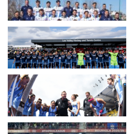
07/08/2026
LAS LEONAS LISTAS PARA DISPUTAR EL MUNDIAL 2026
Del 15 al 30 de agosto, el seleccionado argentino femenino de hockey disputará
la Copa del Mundo en Países Bajos y Bélgica. El debut será ante Estados Unidos.
LEER MÁS
07/08/2026
LOS LEONES LISTOS PARA DISPUTAR EL MUNDIAL 2026
Del 15 al 30 de agosto, el seleccionado argentino masculino de hockey disputará
la Copa del Mundo en Países Bajos y Bélgica. El debut será ante Japón.
LEER MÁS
14/07/2026
MUNDIAL 2026: LOS LEONES CONVOCADOS POR LUCAS REY
Del 15 al 30 de agosto disputarán el Mundial en Países Bajos y Bélgica.
LEER MÁS
09/07/2026
MUNDIAL 2026: LAS LEONAS CONVOCADAS POR FERNANDO F...