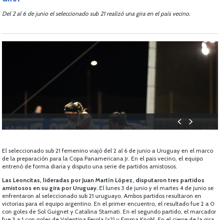
Del 2 al 6 de junio el seleccionado sub 21 realizó una gira en el país vecino.
El seleccionado sub 21 femenino viajó del 2 al 6 de junio a Uruguay en el marco
de la preparación para la Copa Panamericana Jr. En el pais vecino, el equipo
entrenó de forma diaria y disputo una serie de partidos amistosos.
Las Leoncitas, lideradas por Juan Martín López, disputaron tres partidos
amistosos en su gira por Uruguay.
El lunes 3 de junio y el martes 4 de junio se
enfrentaron al seleccionado sub 21 uruguayo. Ambos partidos resultaron en
victorias para el equipo argentino. En el primer encuentro, el resultado fue 2 a 0
con goles de Sol Guignet y Catalina Stamati. En el segundo partido, el marcador
fue 3 a 1 con goles de Valentina Ferola (x2) y Emma Knobl. En el cierre de la gira,