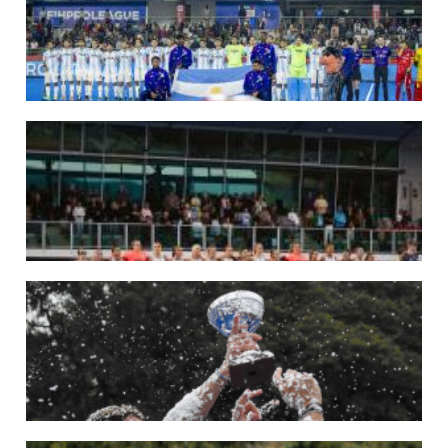
Del 15 al 30 de agosto disputarán el Mundial 2026 en Países Bajos y Bélgica.
LEER MÁS
29/05/2026
LOS LEONES CONVOCADOS PARA LA VENTANA EUROPEA DE P...
En junio, el seleccionado nacional disputará las últimas dos ventanas de Pro
League 2025-26 en Inglaterra y Alemania.
LEER MÁS
22/05/2026
LAS LEONAS CONVOCADAS PARA LA VENTANA EUROPEA DE P...
En junio, el seleccionado nacional disputará las últimas dos ventanas de Pro
League 2025-26 en Bélgica e Inglaterra.
LEER MÁS
18/05/2026