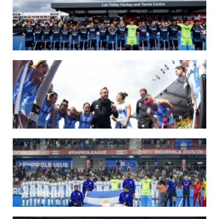
07/08/2026
LOS LEONES LISTOS PARA DISPUTAR EL MUNDIAL 2026
Del 15 al 30 de agosto, el seleccionado argentino masculino de hockey disputará
la Copa del Mundo en Países Bajos y Bélgica. El debut será ante Japón.
LEER MÁS
14/07/2026
MUNDIAL 2026: LOS LEONES CONVOCADOS POR LUCAS REY
Del 15 al 30 de agosto disputarán el Mundial en Países Bajos y Bélgica.
LEER MÁS
09/07/2026
MUNDIAL 2026: LAS LEONAS CONVOCADAS POR FERNANDO F...
Del 15 al 30 de agosto disputarán el Mundial 2026 en Países Bajos y Bélgica.
LEER MÁS
29/05/2026