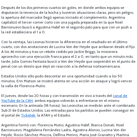
Después de los dos primeros cuartos sin goles, en donde ambos equipos se
disputaron la tenencia de la bocha y tuvieron situaciones claras, pero sin peligro,
la apertura del marcador llegó apenas iniciado el complemento. Argentina
capitalizó el tercer corner corto con una jugada preparada en la que Noel
Barrionuevo buscó a Agustina Habif en el segundo palo para que con un push a
la red estableciera el 1 a 0.
Con la ventaja, las Leonas hicieron la diferencia en el resultado en el último
cuarto, con dos anotaciones de Lucina Von der Heyde que arribaron desde el fijo.
A los 46 minutos y tras un rebote cedido por Jackie Briggs, la misionera
aprovecho con una ejecución franca para el 2 a 0, en tanto que un minuto más
tarde, Julia Gomes Fantasía buscó a Von der Heyde que sorprendió en el punto de
penal con un desvío que dejó sin reacción a la defensa norteamericana.
Estados Unidos sólo pudo descontar en una oportunidad cuando a los 50
minutos, Erin Matson se mostró atenta en una acción en ataque y logró vencer
la valla de Florencia Mutio.
El jueves, desde las 20 horas y con transmisión en vivo a través del
canal de
YouTube de la CAH
, ambos equipos volverán a enfrentarse en el mismo
escenario. En la antesala (18 horas), las Leoncitas se medirán ante el combinado
Sub 21 de Estados Unidos. Las entradas para los partidos se pueden conseguir en
el portal de
Ticketek
, la ATAH y el Estadio.
Argentina formó con: Florencia Mutio; Agustina Habif, Bianca Donati, Noel
Barrionuevo; Magdalena Fernández Ladra, Agostina Alonso, Lucina Von der
Heyde, Rocío Sánchez Moccia, Delfina Merino, María José Granatto y Martina