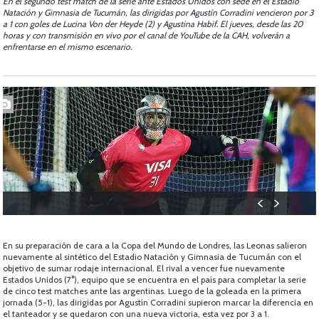
En el segundo test match de la serie ante Estados Unidos con sede en el Estadio
Natación y Gimnasia de Tucumán, las dirigidas por Agustín Corradini vencieron por 3
a 1 con goles de Lucina Von der Heyde (2) y Agustina Habif. El jueves, desde las 20
horas y con transmisión en vivo por el canal de YouTube de la CAH, volverán a
enfrentarse en el mismo escenario.
En su preparación de cara a la Copa del Mundo de Londres, las Leonas salieron
nuevamente al sintético del Estadio Natación y Gimnasia de Tucumán con el
objetivo de sumar rodaje internacional. El rival a vencer fue nuevamente
Estados Unidos (7°), equipo que se encuentra en el país para completar la serie
de cinco test matches ante las argentinas. Luego de la goleada en la primera
jornada (5-1), las dirigidas por Agustín Corradini supieron marcar la diferencia en
el tanteador y se quedaron con una nueva victoria, esta vez por 3 a 1.