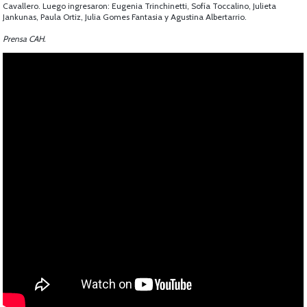
Cavallero. Luego ingresaron: Eugenia Trinchinetti, Sofía Toccalino, Julieta
Jankunas, Paula Ortiz, Julia Gomes Fantasia y Agustina Albertarrio.
Prensa CAH.