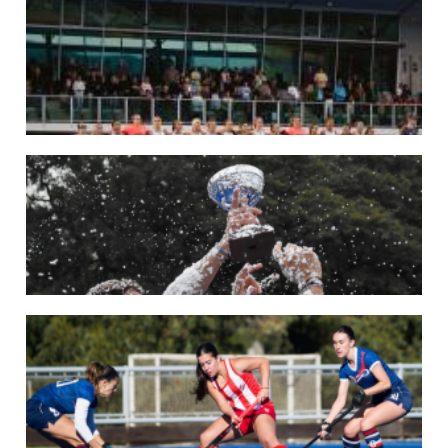
LOS LEONES CONVOCADOS PARA LA VENTANA EUROPEA DE P...
En junio, el seleccionado nacional disputará las últimas dos ventanas de Pro
League 2025-26 en Inglaterra y Alemania.
LEER MÁS
22/05/2026
LAS LEONAS CONVOCADAS PARA LA VENTANA EUROPEA DE P...
En junio, el seleccionado nacional disputará las últimas dos ventanas de Pro
League 2025-26 en Bélgica e Inglaterra.
LEER MÁS
18/05/2026
SE DEFINIERON LOS CAMPEONES DE LA PRIMERA FASE DE ...
Del 13 al 17 de mayo se llevó a cabo el torneo que reúne a los mejores clubes del
país.
LEER MÁS