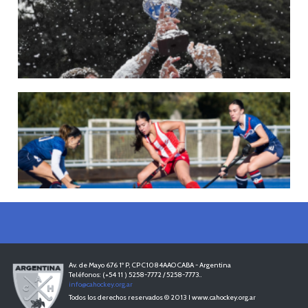
22/05/2026
LAS LEONAS CONVOCADAS PARA LA VENTANA EUROPEA DE P...
En junio, el seleccionado nacional disputará las últimas dos ventanas de Pro
League 2025-26 en Bélgica e Inglaterra.
LEER MÁS
18/05/2026
SE DEFINIERON LOS CAMPEONES DE LA PRIMERA FASE DE ...
Del 13 al 17 de mayo se llevó a cabo el torneo que reúne a los mejores clubes del
país.
LEER MÁS
13/05/2026
EN MARCHA LA PRIMERA FASE DE LA SUPERLIGA DE HOCKE...
Del 13 al 17 de mayo los mejores clubes del país se enfrentan durante 5 días en
todo el territorio nacional
LEER MÁS
Av. de Mayo 676 1º P, CP C1084AAO CABA - Argentina
Teléfonos: (+54 11 ) 5258-7772 / 5258-7773..
info@cahockey.org.ar
Todos los derechos reservados © 2013 I www.cahockey.org.ar