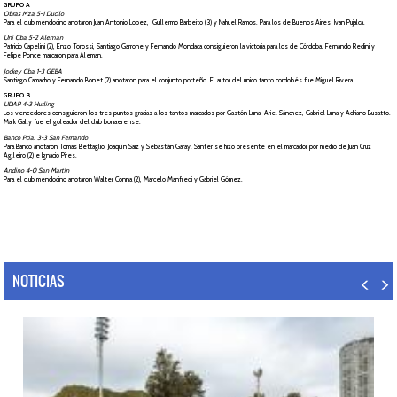
GRUPO A
Obras Mza 5-1 Ducilo
Para el club mendocino anotaron Juan Antonio Lopez, Guillermo Barbeito (3) y Nahuel Ramos. Para los de Buenos Aires, Ivan Pujalca.
Uni Cba 5-2 Aleman
Patricio Capelini (2), Enzo Torossi, Santiago Garrone y Fernando Mondaca consiguieron la victoria para los de Córdoba. Fernando Redini y
Felipe Ponce marcaron para Aleman.
Jockey Cba 1-3 GEBA
Santiago Camacho y Fernando Bonet (2) anotaron para el conjunto porteño. El autor del único tanto cordobés fue Miguel Rivera.
GRUPO B
UDAP 4-3 Hurling
Los vencedores consiguieron los tres puntos gracias a los tantos marcados por Gastón Luna, Ariel Sánchez, Gabriel Luna y Adriano Busatto.
Mark Gally fue el goleador del club bonaerense.
Banco Pcia. 3-3 San Fernando
Para Banco anotaron Tomas Bettaglio, Joaquín Saiz y Sebastián Garay. Sanfer se hizo presente en el marcador por medio de Juan Cruz
Aglleiro (2) e Ignacio Pires.
Andino 4-0 San Martín
Para el club mendocino anotaron Walter Conna (2), Marcelo Manfredi y Gabriel Gómez.
NOTICIAS