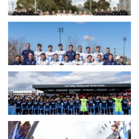
07/08/2026
LAS LEONAS LISTAS PARA DISPUTAR EL MUNDIAL 2026
Del 15 al 30 de agosto, el seleccionado argentino femenino de hockey disputará
la Copa del Mundo en Países Bajos y Bélgica. El debut será ante Estados Unidos.
LEER MÁS
07/08/2026
LOS LEONES LISTOS PARA DISPUTAR EL MUNDIAL 2026
Del 15 al 30 de agosto, el seleccionado argentino masculino de hockey disputará
la Copa del Mundo en Países Bajos y Bélgica. El debut será ante Japón.
LEER MÁS
14/07/2026
MUNDIAL 2026: LOS LEONES CONVOCADOS POR LUCAS REY
Del 15 al 30 de agosto disputarán el Mundial en Países Bajos y Bélgica.