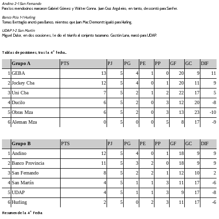
Andino 2-1 San Fernando
Para los mendocinos marcaron Gabriel Gómez y Walter Conna. Juan Cruz Arguleiro, en tanto, descontó para Sanfer.
Banco Pcia 1-1 Hurling
Tomas Bettaglio anotó para Banco, mientras que Juan Mac Dermontt igualó para Hurling.
UDAP 1-2 San Martín
Miguel Dulor, en dos ocasiones, le dio el triunfo al conjunto tucumano. Gastón Luna, marcó para UDAP.
Tablas de posiciones, tras la 4° fecha...
Grupo A
PTS
PJ
PG
PE
PP
GF
GC
DIF
1
GEBA
13
5
4
1
0
20
9
11
2
Jockey Cba
12
5
4
0
1
20
11
9
3
Uni Cba
7
5
2
1
2
22
17
5
4
Ducilo
6
5
2
0
3
12
20
-8
5
Obras Mza
6
5
2
0
3
13
23
-10
6
Aleman Mza
0
5
0
0
5
8
17
-9
Grupo B
PTS
PJ
PG
PE
PP
GF
GC
DIF
1
Andino
12
5
4
0
1
18
9
9
2
Banco Provincia
11
5
3
2
0
18
9
9
3
San Fernando
8
5
2
2
1
12
10
2
4
San Martín
4
5
1
1
3
11
17
-6
5
UDAP
4
5
1
1
3
9
17
-8
6
Hurling
2
5
0
2
3
11
17
-6
Resumen de la 4° Fecha