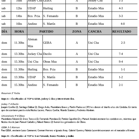
sab
16hs
Jockey Cba
GEBA
A
Jockey Cba
1-3
sab
12hs
UDAP
Hurling
B
Estadio Mza
4-3
sab
14hs
Bco. Pcia.
S. Fernando
B
Estadio Mza
3-3
sab
16hs
Andino
S. Martín
B
Estadio Mza
4-0
DÍA
HORA
PARTIDO
ZONA
CANCHA
RESULTADO
Aleman
dom
11.30hs
GEBA
A
Uni Cba
2-3
Mza
dom
13.30hs
Jockey Cba
Ducilo
A
Uni Cba
7-4
dom
15.30hs
Uni Cba
Obras Mza
A
Uni Cba
9-4
dom
11.30hs
Hurling
Bco. Pcia
B
Estadio Mza
1-1
dom
13.30hs
UDAP
S. Martín
B
Estadio Mza
1-2
dom
15.30hs
Andino
S. Fernando
B
Estadio Mza
2-1
Resumen 5° Fecha
Grupo A > Clasificados al TOP 6: GEBA, Jockey C. Cba y Universitario Cba.
Jockey 7-4 Ducilo
Joaquín Coelho (2), Santiago Dahbar (2), Diego Avila, Maximiliano Bravo y Martín Paolasso (31?) les dieron el triunfo a los de Córdoba. En tanto
que descontaron para la visita Nicolas Lucero, Marcos Cuellar, Ricardo Scarano y Federico Abraham.
Universitario 9-4 Obras
Maximiliano Falcioni (2), Enzo Torossi (2), Fernando Mondaca (2), Patricio Capellini (2) y Manuel Amduni anotaron los cordobeses, mientras que
Nicolas Aostri, Juan Manuel Carballo y Nahuel Ramos (2) fueron los goleadores de Obras.
GEBA 3-2 Aleman
Para GEBA, anotaron Lucas Cammareri, German Herrero e Ignacio Anay. Gabriel Guerra y Fabricio Lucentini acercaron en el marcador a Aleman.
Grupo B > Clasificados al TOP 6: San Fernando, Banco Provincia y Andino