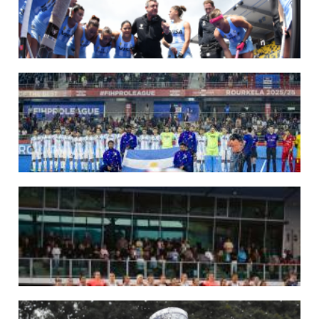
LEER MÁS
09/07/2026
MUNDIAL 2026: LAS LEONAS CONVOCADAS POR FERNANDO F...
Del 15 al 30 de agosto disputarán el Mundial 2026 en Países Bajos y Bélgica.
LEER MÁS
29/05/2026
LOS LEONES CONVOCADOS PARA LA VENTANA EUROPEA DE P...
En junio, el seleccionado nacional disputará las últimas dos ventanas de Pro
League 2025-26 en Inglaterra y Alemania.
LEER MÁS