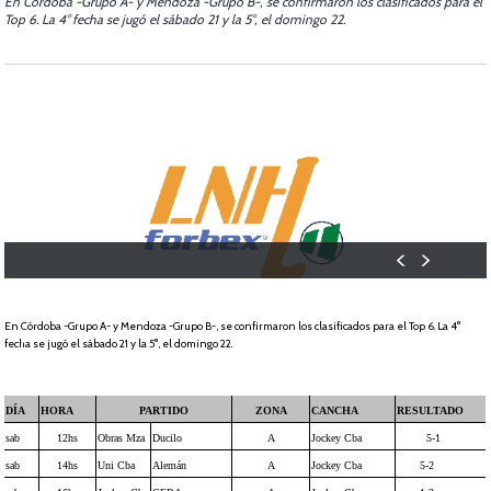
En Córdoba -Grupo A- y Mendoza -Grupo B-, se confirmaron los clasificados para el
Top 6. La 4° fecha se jugó el sábado 21 y la 5°, el domingo 22.
En Córdoba -Grupo A- y Mendoza -Grupo B-, se confirmaron los clasificados para el Top 6. La 4°
fecha se jugó el sábado 21 y la 5°, el domingo 22.
DÍA
HORA
PARTIDO
ZONA
CANCHA
RESULTADO
sab
12hs
Obras Mza
Ducilo
A
Jockey Cba
5-1
sab
14hs
Uni Cba
Alemán
A
Jockey Cba
5-2