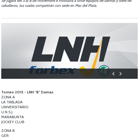
Se jugará del 5 al 8 de noviembre e involucra a once equipos de damas y siete de
caballeros, los cuales competirán con sede en Mar del Plata.
Torneo 2015 - LNH "B" Damas
ZONA A
LA TABLADA
UNIVERSITARIO
U.N.S.J.
MARABUNTA
JOCKEY CLUB
ZONA B
GER