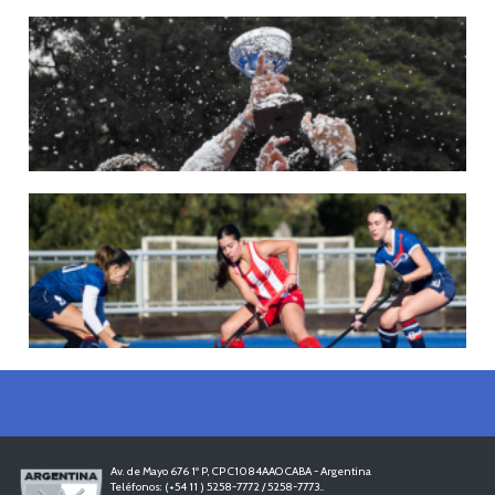
22/05/2026
LAS LEONAS CONVOCADAS PARA LA VENTANA EUROPEA DE P...
En junio, el seleccionado nacional disputará las últimas dos ventanas de Pro
League 2025-26 en Bélgica e Inglaterra.
LEER MÁS
18/05/2026
SE DEFINIERON LOS CAMPEONES DE LA PRIMERA FASE DE ...
Del 13 al 17 de mayo se llevó a cabo el torneo que reúne a los mejores clubes del
país.
LEER MÁS
13/05/2026
EN MARCHA LA PRIMERA FASE DE LA SUPERLIGA DE HOCKE...
Del 13 al 17 de mayo los mejores clubes del país se enfrentan durante 5 días en
todo el territorio nacional
LEER MÁS
Av. de Mayo 676 1º P, CP C1084AAO CABA - Argentina
Teléfonos: (+54 11 ) 5258-7772 / 5258-7773..