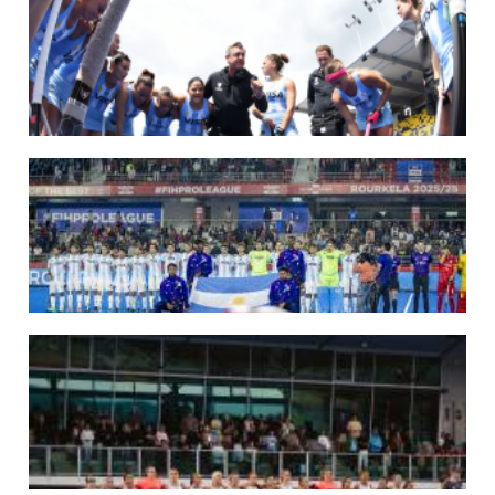
Del 15 al 30 de agosto disputarán el Mundial en Países Bajos y Bélgica.
LEER MÁS
09/07/2026
MUNDIAL 2026: LAS LEONAS CONVOCADAS POR FERNANDO F...
Del 15 al 30 de agosto disputarán el Mundial 2026 en Países Bajos y Bélgica.
LEER MÁS
29/05/2026
LOS LEONES CONVOCADOS PARA LA VENTANA EUROPEA DE P...
En junio, el seleccionado nacional disputará las últimas dos ventanas de Pro
League 2025-26 en Inglaterra y Alemania.
LEER MÁS