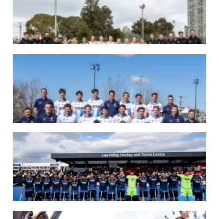
07/08/2026
LAS LEONAS LISTAS PARA DISPUTAR EL MUNDIAL 2026
Del 15 al 30 de agosto, el seleccionado argentino femenino de hockey disputará
la Copa del Mundo en Países Bajos y Bélgica. El debut será ante Estados Unidos.
LEER MÁS
07/08/2026
LOS LEONES LISTOS PARA DISPUTAR EL MUNDIAL 2026
Del 15 al 30 de agosto, el seleccionado argentino masculino de hockey disputará
la Copa del Mundo en Países Bajos y Bélgica. El debut será ante Japón.
LEER MÁS
14/07/2026
MUNDIAL 2026: LOS LEONES CONVOCADOS POR LUCAS REY