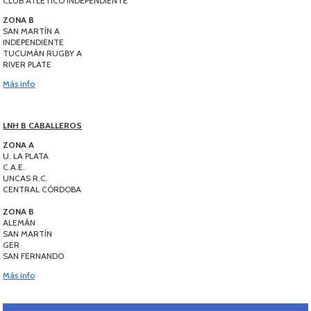
CLUB ATLÉTICO INDEPENDIENTE
ZONA B
SAN MARTÍN A
INDEPENDIENTE
TUCUMÁN RUGBY A
RIVER PLATE
Más info
LNH B CABALLEROS
ZONA A
U. LA PLATA
C.A.E.
UNCAS R.C.
CENTRAL CÓRDOBA
ZONA B
ALEMÁN
SAN MARTÍN
GER
SAN FERNANDO
Más info