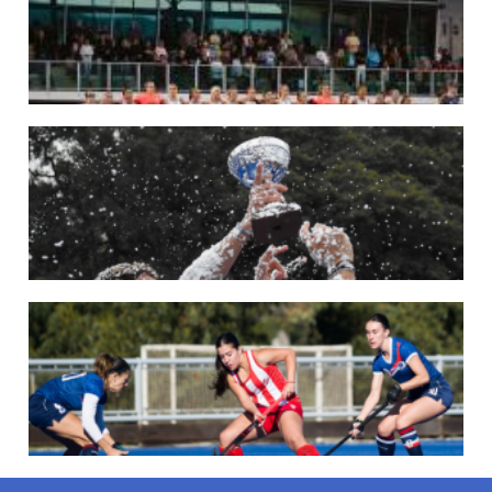
League 2025-26 en Inglaterra y Alemania.
LEER MÁS
22/05/2026
LAS LEONAS CONVOCADAS PARA LA VENTANA EUROPEA DE P...
En junio, el seleccionado nacional disputará las últimas dos ventanas de Pro
League 2025-26 en Bélgica e Inglaterra.
LEER MÁS
18/05/2026
SE DEFINIERON LOS CAMPEONES DE LA PRIMERA FASE DE ...
Del 13 al 17 de mayo se llevó a cabo el torneo que reúne a los mejores clubes del
país.
LEER MÁS
13/05/2026