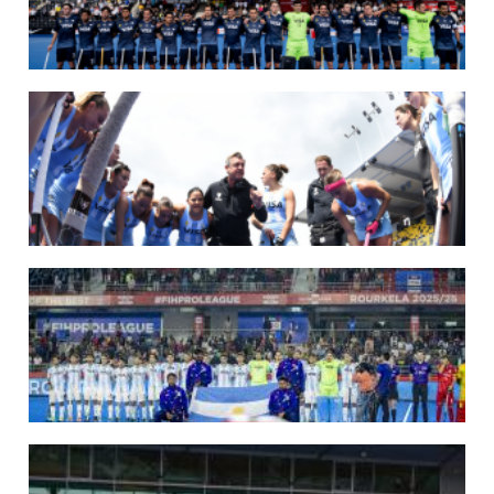
LOS LEONES LISTOS PARA DISPUTAR EL MUNDIAL 2026
Del 15 al 30 de agosto, el seleccionado argentino masculino de hockey disputará
la Copa del Mundo en Países Bajos y Bélgica. El debut será ante Japón.
LEER MÁS
14/07/2026
MUNDIAL 2026: LOS LEONES CONVOCADOS POR LUCAS REY
Del 15 al 30 de agosto disputarán el Mundial en Países Bajos y Bélgica.
LEER MÁS
09/07/2026
MUNDIAL 2026: LAS LEONAS CONVOCADAS POR FERNANDO F...
Del 15 al 30 de agosto disputarán el Mundial 2026 en Países Bajos y Bélgica.
LEER MÁS
29/05/2026
LOS LEONES CONVOCADOS PARA LA VENTANA EUROPEA DE P...
En junio, el seleccionado nacional disputará las últimas dos ventanas de Pro