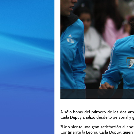
A sólo horas del primero de los dos am
Carla Dupuy analizó desde lo personal y gr
?Uno siente una gran satisfacción al ano
Continente la Leona, Carla Dupuy, quien 