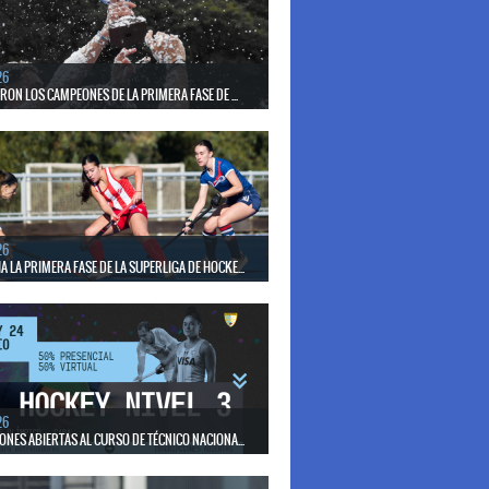
el seleccionado nacional disputará las últimas dos
de Pro League 2025-26 en Bélgica e Inglaterra.
26
ERON LOS CAMPEONES DE LA PRIMERA FASE DE ...
17 de mayo se llevó a cabo el torneo que reúne a los
lubes del país.
26
 LA PRIMERA FASE DE LA SUPERLIGA DE HOCKE...
17 de mayo los mejores clubes del país se enfrentan
días en todo el territorio nacional
26
ONES ABIERTAS AL CURSO DE TÉCNICO NACIONA...
15 de mayo se realizará el período de pre-inscripción.