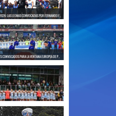
26
2026: LAS LEONAS CONVOCADAS POR FERNANDO F...
 30 de agosto disputarán el Mundial 2026 en Países
gica.
26
S CONVOCADOS PARA LA VENTANA EUROPEA DE P...
el seleccionado nacional disputará las últimas dos
de Pro League 2025-26 en Inglaterra y Alemania.
26
S CONVOCADAS PARA LA VENTANA EUROPEA DE P...