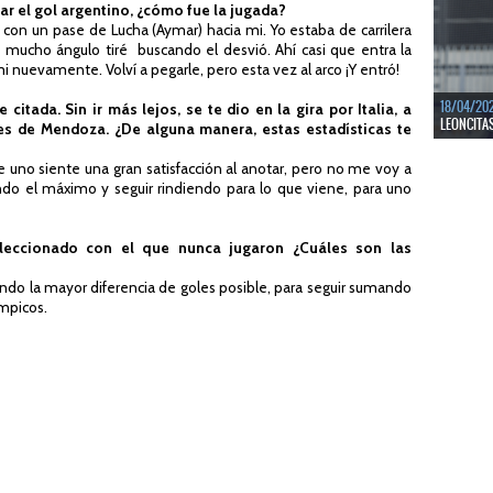
ar el gol argentino, ¿cómo fue la jugada?
LEER MÁS
con un pase de Lucha (Aymar) hacia mi. Yo estaba de carrilera
a mucho ángulo tiré
buscando el desvió. Ahí casi que entra la
 nuevamente. Volví a pegarle, pero esta vez al arco ¡Y entró!
18/04/20
citada. Sin ir más lejos, se te dio en la gira por Italia, a
LEONCITA
es de Mendoza. ¿De alguna manera, estas estadísticas te
uno siente una gran satisfacción al anotar, pero no me voy a
LEER MÁS
ando el máximo y seguir rindiendo para lo que viene, para uno
eleccionado con el que nunca jugaron ¿Cuáles son las
ndo la mayor diferencia de goles posible, para seguir sumando
ímpicos.