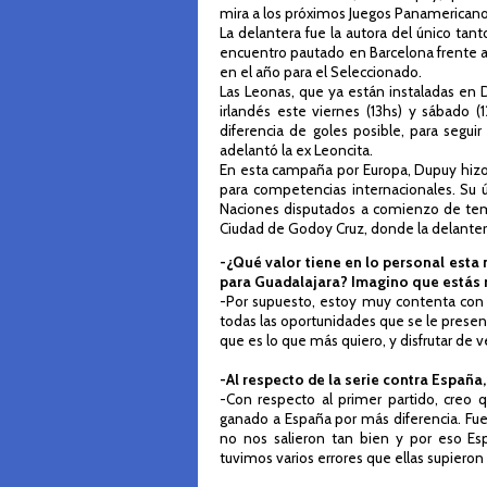
mira a los próximos Juegos Panamericano
La delantera fue la autora del único tan
encuentro pautado en Barcelona frente a 
en el año para el Seleccionado.
Las Leonas, que ya están instaladas en
irlandés este viernes (13hs) y sábado 
diferencia de goles posible, para segu
adelantó la ex Leoncita.
En esta campaña por Europa, Dupuy hizo 
para competencias internacionales. Su ú
Naciones disputados a comienzo de tem
Ciudad de Godoy Cruz, donde la delante
-¿Qué valor tiene en lo personal esta
para Guadalajara? Imagino que estás 
-Por supuesto, estoy muy contenta con 
todas las oportunidades que se le presen
que es lo que más quiero, y disfrutar de ve
-Al respecto de la serie contra España
-Con respecto al primer partido, creo
ganado a España por más diferencia. Fue 
no nos salieron tan bien y por eso E
tuvimos varios errores que ellas supieron