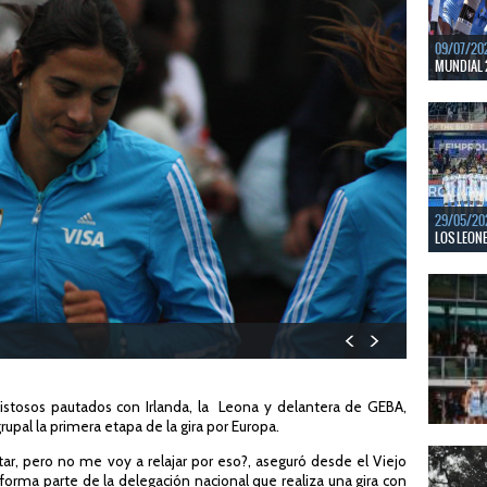
09/07/20
MUNDIAL 
Del 15 al
Bajos y Bél
LEER MÁS
29/05/20
LOS LEONE
En junio, 
ventanas 
LEER MÁS
istosos pautados con Irlanda, la Leona y delantera de GEBA,
upal la primera etapa de la gira por Europa.
22/05/20
tar, pero no me voy a relajar por eso?, aseguró desde el Viejo
LAS LEONA
forma parte de la delegación nacional que realiza una gira con