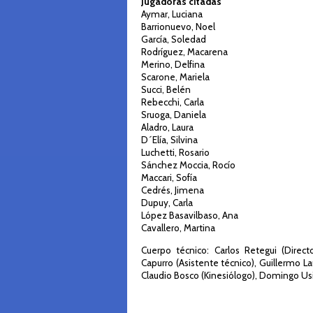
Jugadoras citadas
Aymar, Luciana
Barrionuevo, Noel
García, Soledad
Rodríguez, Macarena
Merino, Delfina
Scarone, Mariela
Succi, Belén
Rebecchi, Carla
Sruoga, Daniela
Aladro, Laura
D´Elía, Silvina
Luchetti, Rosario
Sánchez Moccia, Rocío
Maccari, Sofía
Cedrés, Jimena
Dupuy, Carla
López Basavilbaso, Ana
Cavallero, Martina
Cuerpo técnico: Carlos Retegui (Direct
Capurro (Asistente técnico), Guillermo L
Claudio Bosco (Kinesiólogo), Domingo Usi