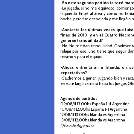
-En este segundo partido te tocó marc
-La jugada, si no me equivoco, comenzó 
izquierda. Entré al área y como no teni
bocha, pero fue despejada y me llegó a mi
-Anotaste las últimas veces que fuiste 
fines de 2010, y en el Cuatro Nacion
generan tranquilidad?
-No. No me dan tranquilidad. Obvimente 
relajar por eso, uno tiene que seguir d
mismo y para el equipo.
-Ahora enfrentarán a Irlanda, un s
expectativas?
-Saldremos a ganar, jugando bien y saca
en este largo camino hacia los Juegos Ol
Agenda de partidos
09/08/11 13.00hs España 1-4 Argentina
10/08/11 12.00hs España 1-1 Argentina
12/08/11 13.00hs Irlanda vs Argentina
13/08/11 12.00hs Irlanda vs Argentina
*Hora de Argentina