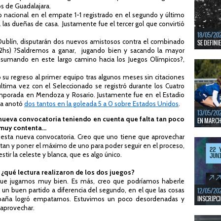
s de Guadalajara.
En junio, 
ventanas 
to nacional en el empate 1-1 registrado en el segundo y último
las dueñas de casa. Justamente fue el tercer gol que convirtió
LEER MÁS
18/05/20
 Dublín, disputarán dos nuevos amistosos contra el combinado
SE DEFINI
(12hs) ?Saldremos a ganar, jugando bien y sacando la mayor
Del 13 al 
ir sumando en este largo camino hacia los Juegos Olímpicos?,
mejores c
su regreso al primer equipo tras algunos meses sin citaciones
LEER MÁS
ltima vez con el Seleccionado se registró durante los Cuatro
porada en Mendoza y Rosario. Justamente fue en el Estadio
ra anotó
dos tantos en la goleada 5 a 0 sobre Estados Unidos
.
13/05/20
 nueva convocatoria teniendo en cuenta que falta tan poco
EN MARCHA
muy contenta...
Del 13 al 
esta nueva convocatoria. Creo que uno tiene que aprovechar
durante 5 
tan y poner el máximo de uno para poder seguir en el proceso,
stir la celeste y blanca, que es algo único.
LEER MÁS
, ¿qué lectura realizaron de los dos juegos?
 que jugamos muy bien. Es más, creo que podríamos haberle
un buen partido a diferencia del segundo, en el que las cosas
12/05/20
INSCRIPCI
spaña logró empatarnos. Estuvimos un poco desordenadas y
 aprovechar.
Del 11 al 