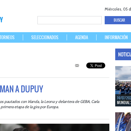
Miércoles, 05 
TORNEOS
SELECCIONADOS
AGENDA
INFORMACIÓN
NOTIC
RMAN A DUPUY
14/07/20
os pautados con Irlanda, la Leona y delantera de GEBA, Carla
MUNDIAL 
primera etapa de la gira por Europa.
Del 15 al 
Bélgica.
LEER MÁS