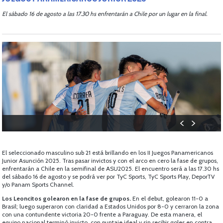
El sábado 16 de agosto a las 17.30 hs enfrentarán a Chile por un lugar en la final.
El seleccionado masculino sub 21 está brillando en los II Juegos Panamericanos
Junior Asunción 2025. Tras pasar invictos y con el arco en cero la fase de grupos,
enfrentarán a Chile en la semifinal de ASU2025. El encuentro será a las 17.30 hs
del sábado 16 de agosto y se podrá ver por TyC Sports, TyC Sports Play, DeporTV
y/o Panam Sports Channel.
Los Leoncitos golearon en la fase de grupos.
En el debut, golearon 11-0 a
Brasil; luego superaron con claridad a Estados Unidos por 8-0 y cerraron la zona
con una contundente victoria 20-0 frente a Paraguay. De esta manera, el
equipo nacional terminó invicto, con puntaje ideal y sin recibir goles en contra,