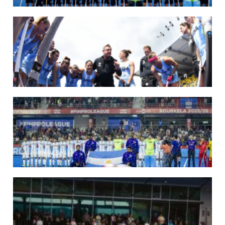
14/07/2026
MUNDIAL 2026: LOS LEONES CONVOCADOS POR LUCAS REY
Del 15 al 30 de agosto disputarán el Mundial en Países Bajos y Bélgica.
LEER MÁS
09/07/2026
MUNDIAL 2026: LAS LEONAS CONVOCADAS POR FERNANDO F...
Del 15 al 30 de agosto disputarán el Mundial 2026 en Países Bajos y Bélgica.
LEER MÁS
29/05/2026
LOS LEONES CONVOCADOS PARA LA VENTANA EUROPEA DE P...
En junio, el seleccionado nacional disputará las últimas dos ventanas de Pro
League 2025-26 en Inglaterra y Alemania.
LEER MÁS