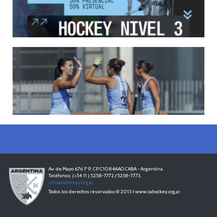
LEER MÁS
12/05/2026
INSCRIPCIONES ABIERTAS AL CURSO DE TÉCNICO NACIONA...
Del 11 al 15 de mayo se realizará el período de pre-inscripción.
LEER MÁS
18/04/2026
LEONCITAS CAMPEONAS DE AMERICA
LEER MÁS
Av. de Mayo 676 1º P, CP C1084AAO CABA - Argentina
Teléfonos: (+54 11 ) 5258-7772 / 5258-7773..
info@cahockey.org.ar
Todos los derechos reservados © 2013 I www.cahockey.org.ar