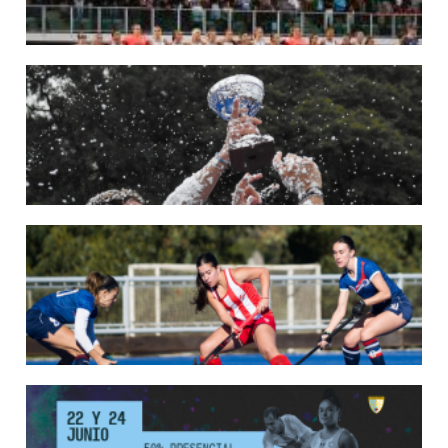
22/05/2026
LAS LEONAS CONVOCADAS PARA LA VENTANA EUROPEA DE P...
En junio, el seleccionado nacional disputará las últimas dos ventanas de Pro
League 2025-26 en Bélgica e Inglaterra.
LEER MÁS
18/05/2026
SE DEFINIERON LOS CAMPEONES DE LA PRIMERA FASE DE ...
Del 13 al 17 de mayo se llevó a cabo el torneo que reúne a los mejores clubes del
país.
LEER MÁS
13/05/2026
EN MARCHA LA PRIMERA FASE DE LA SUPERLIGA DE HOCKE...
Del 13 al 17 de mayo los mejores clubes del país se enfrentan durante 5 días en
todo el territorio nacional