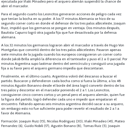
ejecutada por Iñaki Minadeo pero el arquero alemán suspendió la chance de
abrir el marcador.
Para el segundo cuarto los Leoncitos generaron acciones de peligro cada vez
que tenían la bocha en su poder. A los 17 minutos Alemania se hizo de su
segundo corner corto en donde el defensor de los tres palos albiceleste, Joaquin
Ruiz, impidió que los germanos se pongan en ventaja. Dos minutos después,
Bautista Capurro logró otra jugada fija que fue desactivada por la defensa
alemana.
A los 32 minutos los germanos lograron abrir el marcador a través de Hugo Von
Montgelas que convirtió dentro de los tres palos albicelestes. Pasaron apenas
siete minutos de la jugada cuando los europeos consiguieron un corner corto
donde Jakob Brilla amplió la diferencia en el tanteador y puso el 2 a 0 parcial. Por
minutos Argentina supo lastimar dentro del semicírculo y consiguió una jugada
fija a su favor pero el arquero germano impedía que descontaran.
Finalmente, en el último cuarto, Argentina volvió del descanso a buscar el
partido. Buscaron y defendieron cada bocha como si fuera la última, a los 48
minutos Agustin Bonanno desde el borde del área logró convertir dentro de los
tres palos y descontar en el marcador poniendo el 2 a 1. Los Leoncitos,
consiguieron cinco corners cortos y un penal pero el arquero alemán, quien fue
la figura del partido, logró defender cada uno e impedir que empataran el
encuentro. Faltando apenas seis minutos argentina decidió sacar a su arquero,
sin embargo esto no fue suficiente para poder revertir el resultado de 2 a 1 a
favor de Alemania.
Formación: Joaquin Ruiz (15), Nicolas Rodriguez (30), Iñaki Minadeo (41), Mateo
Fernandez (6), Guido Nobili (17), Agustin Bonano (8), Tomas Ruiz (5), Joaquin