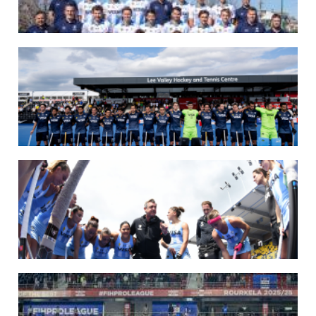
LAS LEONAS LISTAS PARA DISPUTAR EL MUNDIAL 2026
Del 15 al 30 de agosto, el seleccionado argentino femenino de hockey disputará
la Copa del Mundo en Países Bajos y Bélgica. El debut será ante Estados Unidos.
LEER MÁS
07/08/2026
LOS LEONES LISTOS PARA DISPUTAR EL MUNDIAL 2026
Del 15 al 30 de agosto, el seleccionado argentino masculino de hockey disputará
la Copa del Mundo en Países Bajos y Bélgica. El debut será ante Japón.
LEER MÁS
14/07/2026
MUNDIAL 2026: LOS LEONES CONVOCADOS POR LUCAS REY
Del 15 al 30 de agosto disputarán el Mundial en Países Bajos y Bélgica.
LEER MÁS
09/07/2026
MUNDIAL 2026: LAS LEONAS CONVOCADAS POR FERNANDO F...
Del 15 al 30 de agosto disputarán el Mundial 2026 en Países Bajos y Bélgica.