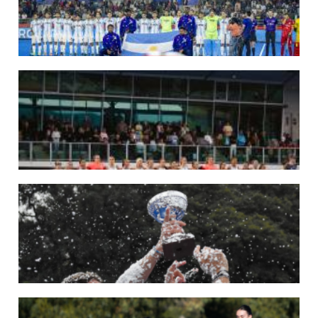
LEER MÁS
29/05/2026
LOS LEONES CONVOCADOS PARA LA VENTANA EUROPEA DE P...
En junio, el seleccionado nacional disputará las últimas dos ventanas de Pro
League 2025-26 en Inglaterra y Alemania.
LEER MÁS
22/05/2026
LAS LEONAS CONVOCADAS PARA LA VENTANA EUROPEA DE P...
En junio, el seleccionado nacional disputará las últimas dos ventanas de Pro
League 2025-26 en Bélgica e Inglaterra.
LEER MÁS
18/05/2026
SE DEFINIERON LOS CAMPEONES DE LA PRIMERA FASE DE ...