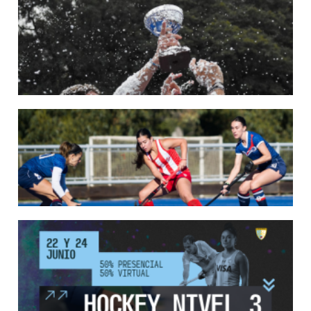
22/05/2026
LAS LEONAS CONVOCADAS PARA LA VENTANA EUROPEA DE P...
En junio, el seleccionado nacional disputará las últimas dos ventanas de Pro
League 2025-26 en Bélgica e Inglaterra.
LEER MÁS
18/05/2026
SE DEFINIERON LOS CAMPEONES DE LA PRIMERA FASE DE ...
Del 13 al 17 de mayo se llevó a cabo el torneo que reúne a los mejores clubes del
país.
LEER MÁS
13/05/2026
EN MARCHA LA PRIMERA FASE DE LA SUPERLIGA DE HOCKE...
Del 13 al 17 de mayo los mejores clubes del país se enfrentan durante 5 días en
todo el territorio nacional
LEER MÁS