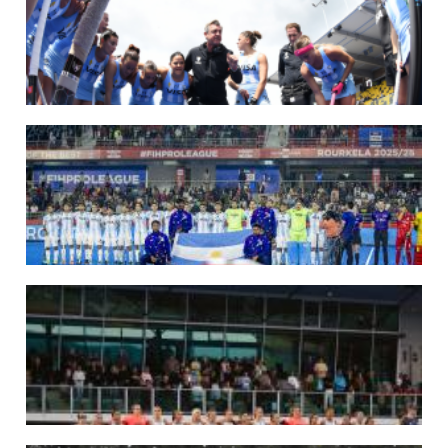
Del 15 al 30 de agosto disputarán el Mundial en Países Bajos y Bélgica.
LEER MÁS
09/07/2026
MUNDIAL 2026: LAS LEONAS CONVOCADAS POR FERNANDO F...
Del 15 al 30 de agosto disputarán el Mundial 2026 en Países Bajos y Bélgica.
LEER MÁS
29/05/2026
LOS LEONES CONVOCADOS PARA LA VENTANA EUROPEA DE P...
En junio, el seleccionado nacional disputará las últimas dos ventanas de Pro
League 2025-26 en Inglaterra y Alemania.
LEER MÁS