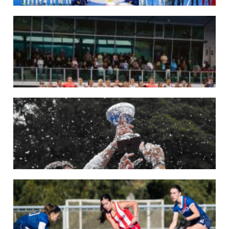
29/05/2026
LOS LEONES CONVOCADOS PARA LA VENTANA EUROPEA DE P...
En junio, el seleccionado nacional disputará las últimas dos ventanas de Pro
League 2025-26 en Inglaterra y Alemania.
LEER MÁS
22/05/2026
LAS LEONAS CONVOCADAS PARA LA VENTANA EUROPEA DE P...
En junio, el seleccionado nacional disputará las últimas dos ventanas de Pro
League 2025-26 en Bélgica e Inglaterra.
LEER MÁS
18/05/2026
SE DEFINIERON LOS CAMPEONES DE LA PRIMERA FASE DE ...
Del 13 al 17 de mayo se llevó a cabo el torneo que reúne a los mejores clubes del
país.
LEER MÁS