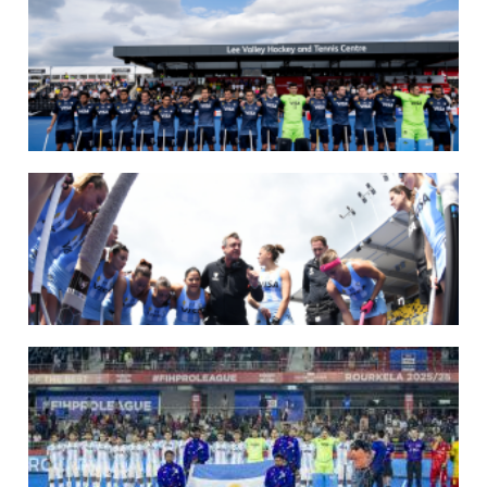
14/07/2026
MUNDIAL 2026: LOS LEONES CONVOCADOS POR LUCAS REY
Del 15 al 30 de agosto disputarán el Mundial en Países Bajos y Bélgica.
LEER MÁS
09/07/2026
MUNDIAL 2026: LAS LEONAS CONVOCADAS POR FERNANDO F...
Del 15 al 30 de agosto disputarán el Mundial 2026 en Países Bajos y Bélgica.
LEER MÁS