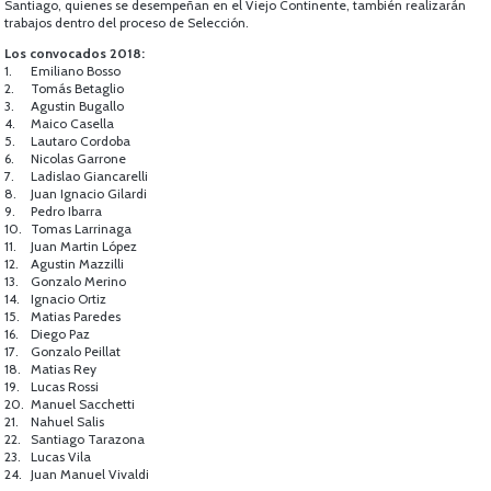
Santiago, quienes se desempeñan en el Viejo Continente, también realizarán
trabajos dentro del proceso de Selección.
Los convocados 2018:
1.
Emiliano Bosso
2.
Tomás Betaglio
3.
Agustin Bugallo
4.
Maico Casella
5.
Lautaro Cordoba
6.
Nicolas Garrone
7.
Ladislao Giancarelli
8.
Juan Ignacio Gilardi
9.
Pedro Ibarra
10.
Tomas Larrinaga
11.
Juan Martin López
12.
Agustin Mazzilli
13.
Gonzalo Merino
14.
Ignacio Ortiz
15.
Matias Paredes
16.
Diego Paz
17.
Gonzalo Peillat
18.
Matias Rey
19.
Lucas Rossi
20.
Manuel Sacchetti
21.
Nahuel Salis
22.
Santiago Tarazona
23.
Lucas Vila
24.
Juan Manuel Vivaldi