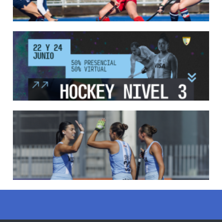
13/05/2026
EN MARCHA LA PRIMERA FASE DE LA SUPERLIGA DE HOCKE...
Del 13 al 17 de mayo los mejores clubes del país se enfrentan durante 5 días en
todo el territorio nacional
LEER MÁS
12/05/2026
INSCRIPCIONES ABIERTAS AL CURSO DE TÉCNICO NACIONA...
Del 11 al 15 de mayo se realizará el período de pre-inscripción.
LEER MÁS
18/04/2026
LEONCITAS CAMPEONAS DE AMERICA
LEER MÁS