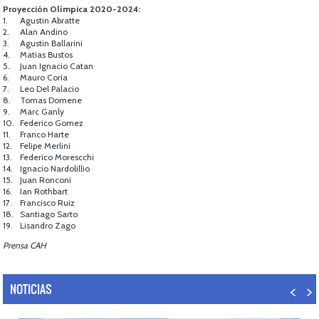
Proyección Olímpica 2020-2024:
1.
Agustin Abratte
2.
Alan Andino
3.
Agustin Ballarini
4.
Matias Bustos
5.
Juan Ignacio Catan
6.
Mauro Coria
7.
Leo Del Palacio
8.
Tomas Domene
9.
Marc Ganly
10.
Federico Gomez
11.
Franco Harte
12.
Felipe Merlini
13.
Federico Morescchi
14.
Ignacio Nardolillio
15.
Juan Ronconi
16.
Ian Rothbart
17.
Francisco Ruiz
18.
Santiago Sarto
19.
Lisandro Zago
Prensa CAH
NOTICIAS