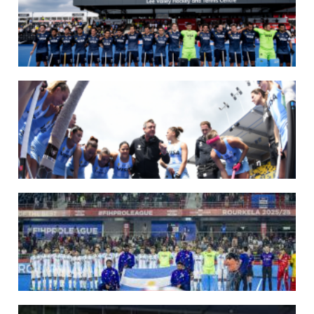
07/08/2026
LOS LEONES LISTOS PARA DISPUTAR EL MUNDIAL 2026
Del 15 al 30 de agosto, el seleccionado argentino masculino de hockey disputará
la Copa del Mundo en Países Bajos y Bélgica. El debut será ante Japón.
LEER MÁS
14/07/2026
MUNDIAL 2026: LOS LEONES CONVOCADOS POR LUCAS REY
Del 15 al 30 de agosto disputarán el Mundial en Países Bajos y Bélgica.
LEER MÁS
09/07/2026
MUNDIAL 2026: LAS LEONAS CONVOCADAS POR FERNANDO F...
Del 15 al 30 de agosto disputarán el Mundial 2026 en Países Bajos y Bélgica.
LEER MÁS
29/05/2026