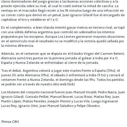
claros dominadores del juego gracias a las buenas acciones colectivas y a la
presión ejercida sobre su rival, al cual le costó sortear la mitad de cancha. La
ventaja en el marcador llegó recién a los 18 minutos luego de una infracción en
un corner corto que derivó en un penal. Juan Ignacio Gilardi fue el encargado de
capitalizar el tiro y establecer el 1 a 0.
En el complemento, si bien Irlanda intentó ganar metros en terreno rival, se topó
con una sólida defensa argentina que controló sin sobresaltos los intentos
propuestos por los europeos. Aunque Los Leones generaron mayores situaciones
en el semicírculo rival el resultado no se modificó y la victoria quedó sellada por
la mínima diferencia.
Además, en el certamen que se disputa en el Estadio Virgen del Carmen Beteró,
Alemania sumó tres puntos en la primera jornada al golear a India por 4 a 0.
España y Nueva Zelanda se enfrentaban al cierre de la jornada.
Tras el debut, Argentina volverá a jugar este martes frente a España (15hs), el
jueves 30 ante Alemania (11hs), el sábado 2 enfrentará a India (9 hs) y cerrará el
certamen frente a Nueva Zelanda, el domingo desde las 9hs. Todos los partidos
se podrán ver a través de nuestro sitio web (link)
Los titulares del conjunto nacional fueron Juan Manuel Vivaldi; Pedro Ibarra, Juan
Ignacio Gilardi, Gonzalo Peillat; Manuel Brunet, Lucas Rossi, Matías Rey, Juan
Martín López; Matías Paredes, Joaquín Menini y Lucas Vila. Luego ingresaron
Lucas Rey, Ignacio Ortiz, Juan Manuel Saladino y Felipe Oleastro.
Prensa CAH.