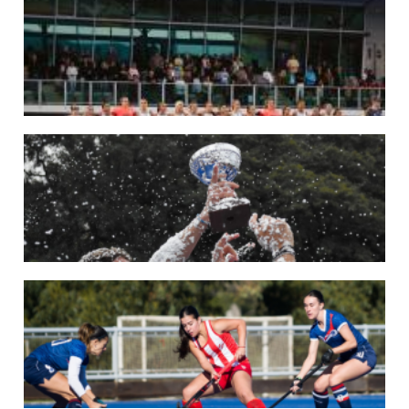
LOS LEONES CONVOCADOS PARA LA VENTANA EUROPEA DE P...
En junio, el seleccionado nacional disputará las últimas dos ventanas de Pro
League 2025-26 en Inglaterra y Alemania.
LEER MÁS
22/05/2026
LAS LEONAS CONVOCADAS PARA LA VENTANA EUROPEA DE P...
En junio, el seleccionado nacional disputará las últimas dos ventanas de Pro
League 2025-26 en Bélgica e Inglaterra.
LEER MÁS
18/05/2026
SE DEFINIERON LOS CAMPEONES DE LA PRIMERA FASE DE ...
Del 13 al 17 de mayo se llevó a cabo el torneo que reúne a los mejores clubes del
país.
LEER MÁS