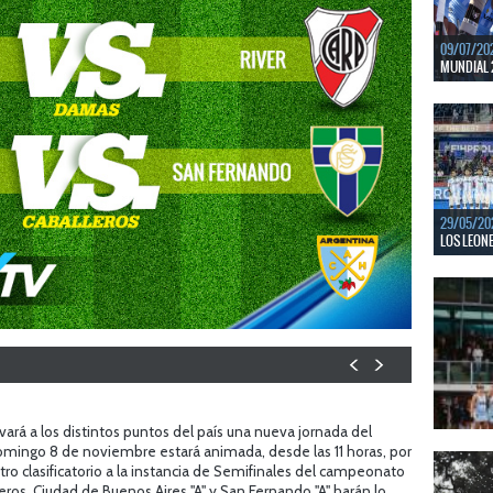
09/07/20
MUNDIAL 
Del 15 al
Bajos y Bél
LEER MÁS
29/05/20
LOS LEONE
En junio, 
ventanas 
LEER MÁS
vará a los distintos puntos del país una nueva jornada del
omingo 8 de noviembre estará animada, desde las 11 horas, por
22/05/20
LAS LEONA
tro clasificatorio a la instancia de Semifinales del campeonato
ros, Ciudad de Buenos Aires "A" y San Fernando "A" harán lo