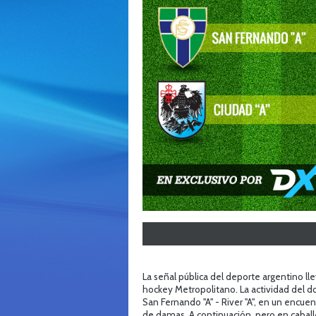
La señal pública del deporte argentino lle
hockey Metropolitano. La actividad del d
San Fernando "A" - River "A", en un encuen
de damas. A continuación, pero en caballe