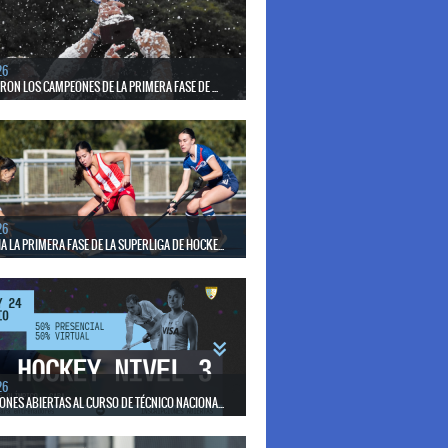
el seleccionado nacional disputará las últimas dos
de Pro League 2025-26 en Bélgica e Inglaterra.
26
ERON LOS CAMPEONES DE LA PRIMERA FASE DE ...
17 de mayo se llevó a cabo el torneo que reúne a los
lubes del país.
26
 LA PRIMERA FASE DE LA SUPERLIGA DE HOCKE...
17 de mayo los mejores clubes del país se enfrentan
días en todo el territorio nacional
26
ONES ABIERTAS AL CURSO DE TÉCNICO NACIONA...
15 de mayo se realizará el período de pre-inscripción.