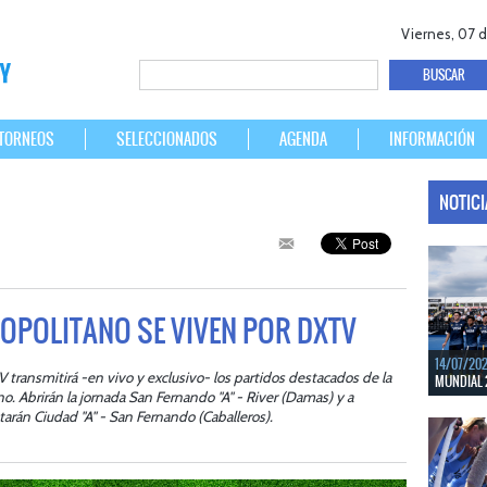
Viernes, 07 
TORNEOS
SELECCIONADOS
AGENDA
INFORMACIÓN
NOTIC
ROPOLITANO SE VIVEN POR DXTV
14/07/20
transmitirá -en vivo y exclusivo- los partidos destacados de la
MUNDIAL 
no. Abrirán la jornada San Fernando "A" - River (Damas) y a
Del 15 al 
tarán Ciudad "A" - San Fernando (Caballeros).
Bélgica.
LEER MÁS