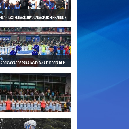
26
2026: LAS LEONAS CONVOCADAS POR FERNANDO F...
 30 de agosto disputarán el Mundial 2026 en Países
gica.
26
S CONVOCADOS PARA LA VENTANA EUROPEA DE P...
el seleccionado nacional disputará las últimas dos
de Pro League 2025-26 en Inglaterra y Alemania.
26
S CONVOCADAS PARA LA VENTANA EUROPEA DE P...