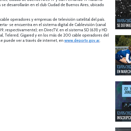
En junio, 
dos se desarrollarán en el club Ciudad de Buenos Aires, ubicado
ventanas 
LEER MÁS
able operadores y empresas de televisión satelital del país.
18/05/20
rta- se encuentra en el sistema digital de Cablevisión (canal
SE DEFINI
009, respectivamente); en DirecTV, en el sistema SD (631) y HD
Del 13 al 
nal, Telered, Gigared y en los más de 200 cable operadores del
mejores c
 se puede ver a través de internet, en
www.deportv.gov.ar
,
LEER MÁS
13/05/20
EN MARCHA
Del 13 al 
durante 5 
LEER MÁS
12/05/20
INSCRIPCI
Del 11 al 