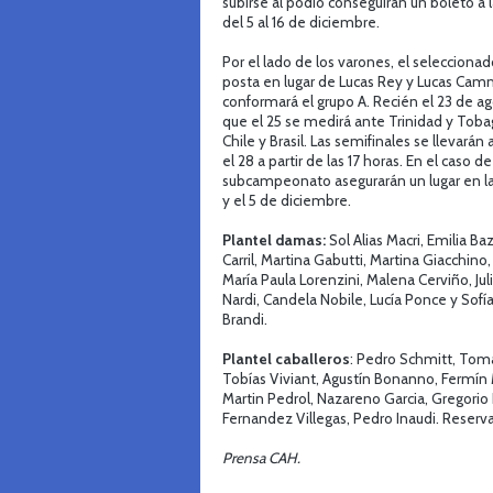
subirse al podio conseguirán un boleto a 
del 5 al 16 de diciembre.
Por el lado de los varones, el selecciona
posta en lugar de Lucas Rey y Lucas Camm
conformará el grupo A. Recién el 23 de ag
que el 25 se medirá ante Trinidad y Toba
Chile y Brasil. Las semifinales se llevarán
el 28 a partir de las 17 horas. En el caso
subcampeonato asegurarán un lugar en la
y el 5 de diciembre.
Plantel damas:
Sol Alias Macri, Emilia B
Carril, Martina Gabutti, Martina Giacchino
María Paula Lorenzini, Malena Cerviño, Jul
Nardi, Candela Nobile, Lucía Ponce y So
Brandi.
Plantel caballeros
: Pedro Schmitt, Toma
Tobías Viviant, Agustín Bonanno, Fermín 
Martin Pedrol, Nazareno Garcia, Gregorio 
Fernandez Villegas, Pedro Inaudi. Reserv
Prensa CAH.