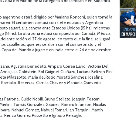
la Copa del Mundo de la categoría a desarrollarse en Sudáfrica
LEER MÁS
do argentino estará dirigido por Mariano Ronconi, quien tomó la
areri. El certamen contará con siete equipos y Argentina
osto saltará a la cancha ante Estados Unidos (15 hs), mientras
13/05/20
go (16 hs). La otra zona estará compuesta por Canadá, México,
EN MARCHA
 adelante recién el 27 de agosto, en tanto que la final se jugará
Del 13 al 
 de los caballeros, quienes se alcen con el campeonato y el
durante 5 
 Copa del Mundo a jugarse en India entre el 24 de noviembre
LEER MÁS
azzana, Agustina Benedetti, Amparo Correa Llano, Victoria Del
, Anna Julia Goldstein, Sol Guignet Guiñazu, Luciana Belizon Pini,
ieta Milazzotto, María del Rocío Moretti Sanchez, Josefina
fía Ramallo. Reservas: Camila Chavez y Manuela Quevedo
s Patrone, Guido Nobili, Bruno Stellato, Joaquín Toscani,
Merlini, Tomás González Gabrieli, Ramiro Infanzon, Nicolás
Ibarra, Nahuel Gomez, Nahuel Fornari, Ian Tarquini, Martín
as: Renzo Gomez Pussetto e Ignacio Persoglio.