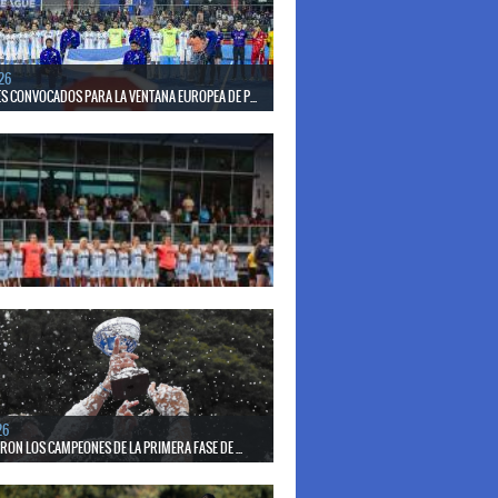
26
S CONVOCADOS PARA LA VENTANA EUROPEA DE P...
el seleccionado nacional disputará las últimas dos
de Pro League 2025-26 en Inglaterra y Alemania.
26
S CONVOCADAS PARA LA VENTANA EUROPEA DE P...
el seleccionado nacional disputará las últimas dos
de Pro League 2025-26 en Bélgica e Inglaterra.
26
ERON LOS CAMPEONES DE LA PRIMERA FASE DE ...
17 de mayo se llevó a cabo el torneo que reúne a los
lubes del país.