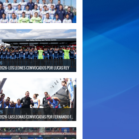
putará la Copa del Mundo en Países Bajos y Bélgica.
será ante Estados Unidos.
26
S LISTOS PARA DISPUTAR EL MUNDIAL 2026
30 de agosto, el seleccionado argentino masculino de
putará la Copa del Mundo en Países Bajos y Bélgica.
erá ante Japón.
26
2026: LOS LEONES CONVOCADOS POR LUCAS REY
30 de agosto disputarán el Mundial en Países Bajos y
26
2026: LAS LEONAS CONVOCADAS POR FERNANDO F...
 30 de agosto disputarán el Mundial 2026 en Países
gica.