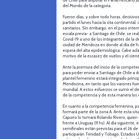
de Chile para disputar el Panamericano Ju
del Mundo de la categoría.
Fueron días, y sobre todo horas, decisivo
partido el lunes hacia la cita continental,
sanitarios. Sin embargo, en el paso inte
escala previa- a Santiago de Chile, se rea
Covid-19 a uno de los integrantes de la de
ciudad de Mendoza en donde al día de ho
espera del alta epidemiológica. Cabe aclar
motivo de la escasez de vuelos y el cier
Ante la premura del inicio de la compete
para poder enviar a Santiago de Chile a 
plantel femenino estará integrado princi
Mendocina, en tanto que los varones fuer
mundial. A estos esfuerzos se sumó el de
de la competencia y de esta manera los c
En cuanto a la competencia femenina, par
formará parte de la zona A. Ante esta sit
Capurro lo tomará Rolando Rivero, quien 
frente a Uruguay (11 hs). Al día siguiente, 
semifinales están previstas para el 26 de 
participarán Trinidad y Tobago, Estados U