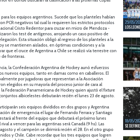
nior en donde buscarán la clasificación a las próximas Copas
LEER MÁS
s para los equipos argentinos. Sucede que los planteles habían
29/05/20
 con PCR negativos tal cual lo requieren los estrictos protocolos
LOS LEONE
rnacional Cristo Redentor para cruzar en micro de Mendoza -
lizaron los test de antígenos, arrojando un caso positivo de
En junio, 
legación. Esta situación obligó al regreso de los planteles a la
ventanas 
y se mantienen aislados, en óptimas condiciones y a la
LEER MÁS
ar que el cruce de Argentina a Chile se realizó vía terrestre con
re de fronteras.
ncia, la Confederación Argentina de Hockey aunó esfuerzos
dos nuevos equipos, tanto en damas como en caballeros. El
palmente por jugadoras que representan a la Asociación
on elegidos en su mayoría del proceso junior de cara al
22/05/20
 la Federación Panamericana de Hockey quien ajustó el fixture
LAS LEONA
onjuntos albicelestes debutarán recién el lunes 23 de agosto.
En junio, 
ticiparán seis equipos divididos en dos grupos y Argentina
ventanas 
uación de emergencia el lugar de Fernando Ferrara y Santiago
LEER MÁS
estará al frente del equipo que debutará el próximo lunes
18/05/20
el rival a vencer para las argentinas será Canadá (9 hs). Las
SE DEFINI
agosto y el campeón se dirimirá recién el 28. En el otro grupo
nidos y Chile. Cabe recordar que los tres equipos que logren
Del 13 al 
mejores c