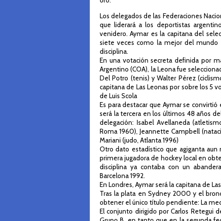
oro.
Los delegados de las Federaciones Nacio
que liderará a los deportistas argentin
venidero. Aymar es la capitana del sel
siete veces como la mejor del mundo y
disciplina.
En una votación secreta definida por m
Argentino (COA), la Leona fue seleccionad
Del Potro (tenis) y Walter Pérez (ciclis
capitana de Las Leonas por sobre los 5 v
de Luis Scola
Es para destacar que Aymar se convirtió
será la tercera en los últimos 48 años de
delegación: Isabel Avellaneda (atletism
Roma 1960), Jeannette Campbell (natación
Mariani (judo, Atlanta 1996)
Otro dato estadístico que agiganta aun
primera jugadora de hockey local en obten
disciplina ya contaba con un abandera
Barcelona 1992.
En Londres, Aymar será la capitana de La
Tras la plata en Sydney 2000 y el bron
obtener el único título pendiente: La me
El conjunto dirigido por Carlos Retegui d
Grupo B, en tanto que en la segunda fec