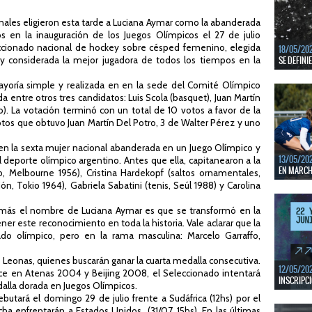
En junio, 
ventanas 
nales eligieron esta tarde a Luciana Aymar como la abanderada
os en la inauguración de los Juegos Olímpicos el 27 de julio
LEER MÁS
eccionado nacional de hockey sobre césped femenino, elegida
18/05/20
 considerada la mejor jugadora de todos los tiempos en la
SE DEFINI
Del 13 al 
ayoría simple y realizada en en la sede del Comité Olímpico
mejores c
a entre otros tres candidatos: Luis Scola (basquet), Juan Martín
mo). La votación terminó con un total de 10 votos a favor de la
LEER MÁS
otos que obtuvo Juan Martín Del Potro, 3 de
Walter Pérez
y uno
 en la sexta mujer nacional abanderada en un Juego Olímpico y
13/05/20
l deporte olímpico argentino. Antes que ella, capitanearon a la
EN MARCHA
o, Melbourne 1956), Cristina Hardekopf (saltos ornamentales,
, Tokio 1964), Gabriela Sabatini (tenis, Seúl 1988) y Carolina
Del 13 al 
durante 5 
 más el nombre de Luciana Aymar es que se transformó en la
LEER MÁS
er este reconocimiento en toda la historia. Vale aclarar que la
do olímpico, pero en la rama masculina: Marcelo Garraffo,
s Leonas, quienes buscarán ganar la cuarta medalla consecutiva.
12/05/20
ce en Atenas 2004 y Beijing 2008, el Seleccionado intentará
INSCRIPCI
dalla dorada en Juegos Olímpicos.
ebutará el domingo 29 de julio frente a Sudáfrica (12hs) por el
Del 11 al 
ha enfrentarán a Estados Unidos (31/07, 15hs). En las últimas