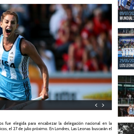
09/07/20
MUNDIAL 
Del 15 al
Bajos y Bél
LEER MÁS
29/05/20
LOS LEONE
En junio, 
ventanas 
LEER MÁS
22/05/20
s fue elegida para encabezar la delegación nacional en la
LAS LEONA
cos, el 27 de julio próximo. En Londres, Las Leonas buscarán el