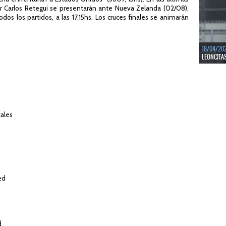
LEER MÁS
por Carlos Retegui se presentarán ante Nueva Zelanda (02/08),
dos los partidos, a las 17.15hs. Los cruces finales se animarán
18/04/20
LEONCITA
LEER MÁS
tales
ed
d