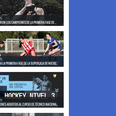
el seleccionado nacional disputará las últimas dos
de Pro League 2025-26 en Bélgica e Inglaterra.
26
ERON LOS CAMPEONES DE LA PRIMERA FASE DE ...
17 de mayo se llevó a cabo el torneo que reúne a los
lubes del país.
26
 LA PRIMERA FASE DE LA SUPERLIGA DE HOCKE...
17 de mayo los mejores clubes del país se enfrentan
días en todo el territorio nacional
26
ONES ABIERTAS AL CURSO DE TÉCNICO NACIONA...
15 de mayo se realizará el período de pre-inscripción.