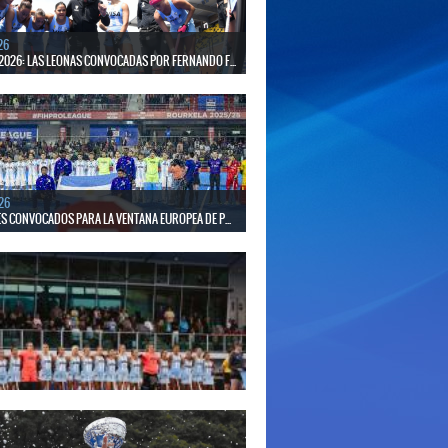
26
2026: LAS LEONAS CONVOCADAS POR FERNANDO F...
 30 de agosto disputarán el Mundial 2026 en Países
gica.
26
S CONVOCADOS PARA LA VENTANA EUROPEA DE P...
el seleccionado nacional disputará las últimas dos
de Pro League 2025-26 en Inglaterra y Alemania.
26
S CONVOCADAS PARA LA VENTANA EUROPEA DE P...