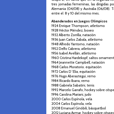
tres jornadas femeninas, las dirigidas 
Alemania (04/08) y Australia (06/08). To
entre el 8 y 10 del mismo mes.
Abanderados en Juegos Olímpicos
1924 Enrique Thompson, atletismo
1928 Héctor Méndez, boxeo
1932 Alberto Zorrilla, natación
1936 Juan Carlos Zabala, atletismo
1948 Alfredo Yantorno, natación
1952 Delfo Cabrera, atletismo
1956 Isabel Avellán, atletismo
1960 Cristina Hardekopf, saltos ornamen
1964 Jeannette Campbell, natación
1968 Carlos Moratorio. equitación
1972 Carlos D`Elia, equitación
1976 Hugo Aberastegui, remo
1984 Ricardo Ibarra, remo
1988 Gabriela Sabatini, tenis
1992 Marcelo Garrafo, hockey sobre césp
1996 Carolina Mariani, judo
2000 Carlos Espínola, vela
2004 Carlos Espínola, vela
2008 Emanuel Ginóbili, básquetbol
2012 Luciana Aymar, hockey sobre céspe