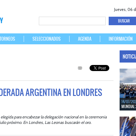
Jueves, 06 
TORNEOS
SELECCIONADOS
AGENDA
INFORMACIÓN
NOTIC
DERADA ARGENTINA EN LONDRES
14/07/20
MUNDIAL 
Del 15 al 
 elegida para encabezar la delegación nacional en la ceremonia
Bélgica.
julio próximo. En Londres, Las Leonas buscarán el oro.
LEER MÁS