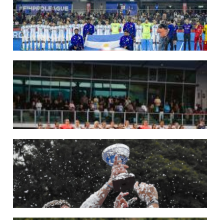
Del 15 al 30 de agosto disputarán el Mundial 2026 en Países Bajos y Bélgica.
LEER MÁS
29/05/2026
LOS LEONES CONVOCADOS PARA LA VENTANA EUROPEA DE P...
En junio, el seleccionado nacional disputará las últimas dos ventanas de Pro
League 2025-26 en Inglaterra y Alemania.
LEER MÁS
22/05/2026
LAS LEONAS CONVOCADAS PARA LA VENTANA EUROPEA DE P...
En junio, el seleccionado nacional disputará las últimas dos ventanas de Pro
League 2025-26 en Bélgica e Inglaterra.
LEER MÁS
18/05/2026