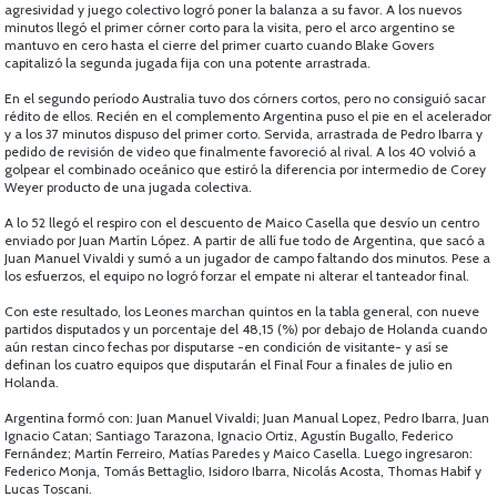
agresividad y juego colectivo logró poner la balanza a su favor. A los nuevos
minutos llegó el primer córner corto para la visita, pero el arco argentino se
mantuvo en cero hasta el cierre del primer cuarto cuando Blake Govers
capitalizó la segunda jugada fija con una potente arrastrada.
En el segundo período Australia tuvo dos córners cortos, pero no consiguió sacar
rédito de ellos. Recién en el complemento Argentina puso el pie en el acelerador
y a los 37 minutos dispuso del primer corto. Servida, arrastrada de Pedro Ibarra y
pedido de revisión de video que finalmente favoreció al rival. A los 40 volvió a
golpear el combinado oceánico que estiró la diferencia por intermedio de Corey
Weyer producto de una jugada colectiva.
A lo 52 llegó el respiro con el descuento de Maico Casella que desvío un centro
enviado por Juan Martín López. A partir de allí fue todo de Argentina, que sacó a
Juan Manuel Vivaldi y sumó a un jugador de campo faltando dos minutos. Pese a
los esfuerzos, el equipo no logró forzar el empate ni alterar el tanteador final.
Con este resultado, los Leones marchan quintos en la tabla general, con nueve
partidos disputados y un porcentaje del 48,15 (%) por debajo de Holanda cuando
aún restan cinco fechas por disputarse -en condición de visitante- y así se
definan los cuatro equipos que disputarán el Final Four a finales de julio en
Holanda.
Argentina formó con: Juan Manuel Vivaldi; Juan Manual Lopez, Pedro Ibarra, Juan
Ignacio Catan; Santiago Tarazona, Ignacio Ortiz, Agustín Bugallo, Federico
Fernández; Martín Ferreiro, Matías Paredes y Maico Casella. Luego ingresaron:
Federico Monja, Tomás Bettaglio, Isidoro Ibarra, Nicolás Acosta, Thomas Habif y
Lucas Toscani.