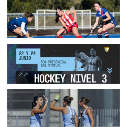
SE DEFINIERON LOS CAMPEONES DE LA PRIMERA FASE DE ...
Del 13 al 17 de mayo se llevó a cabo el torneo que reúne a los mejores clubes del
país.
LEER MÁS
13/05/2026
EN MARCHA LA PRIMERA FASE DE LA SUPERLIGA DE HOCKE...
Del 13 al 17 de mayo los mejores clubes del país se enfrentan durante 5 días en
todo el territorio nacional
LEER MÁS
12/05/2026
INSCRIPCIONES ABIERTAS AL CURSO DE TÉCNICO NACIONA...
Del 11 al 15 de mayo se realizará el período de pre-inscripción.
LEER MÁS