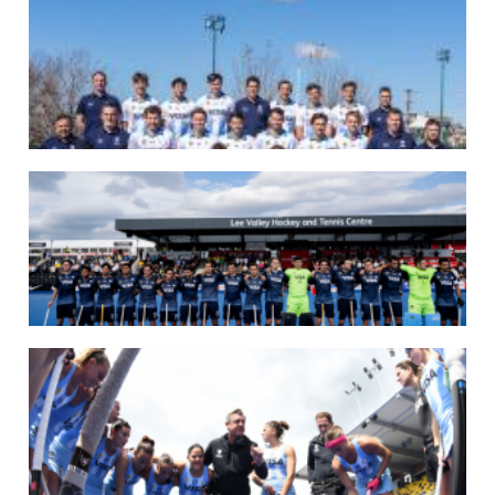
07/08/2026
LAS LEONAS LISTAS PARA DISPUTAR EL MUNDIAL 2026
Del 15 al 30 de agosto, el seleccionado argentino femenino de hockey disputará
la Copa del Mundo en Países Bajos y Bélgica. El debut será ante Estados Unidos.
LEER MÁS
07/08/2026
LOS LEONES LISTOS PARA DISPUTAR EL MUNDIAL 2026
Del 15 al 30 de agosto, el seleccionado argentino masculino de hockey disputará
la Copa del Mundo en Países Bajos y Bélgica. El debut será ante Japón.
LEER MÁS
14/07/2026
MUNDIAL 2026: LOS LEONES CONVOCADOS POR LUCAS REY
Del 15 al 30 de agosto disputarán el Mundial en Países Bajos y Bélgica.
LEER MÁS