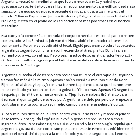
Argentina mostró un rendimiento que fue de menos a más y habrá que
quedarse con parte de lo que se hizo en el complemento para edificar desde esa
sensación de equipo que puede pelearle de igual a igual a los mejores del
mundo. Y Países Bajos lo es. Junto a Australia y Bélgica, el único invicto de la FIH
Pro League está en el podio de los seleccionados más poderosos en el hockey
masculino.
Esa categoría comenzó a mostrarla el conjunto neerlandés con el partido recién
comenzado. A los 3 minutos Jair van der Horst abrió el marcador a través del
corner corto. Pero no se quedó ahí el local. Siguió presionando sobre los volantes
argentinos llegando con una mayor frecuencia al área y, a los 13, Jip Jaansen
aumentó otra vez con el fijo. Y sólo seis minutos después el ganador llegó al 3-
0: Bram van Battum ingresó por el lado derecho del círculo y de revés vulneró la
resistencia de Santiago.
Argentina buscaba el descanso para reordenarse. Pero el arranque del segundo
tiempo fue más de lo mismo. Apenas habían corrido 3 minutos cuando Koen
Bijen entró al área y le pegó con una tremenda potencia para que los números
en el resultado ya fueran los de una goleada. Y hubo más. Apenas 60 segundos
después y más allá de la marca encima, Tjep Hoedemakers tiró al arco para
decretar el quinto grito de su equipo. Argentina, perdido por perdido, empezó a
controlar mejor la bocha con su medio campo y a generar peligro.Y cortos.
A los 9 minutos Nicolás della Torre acertó con su arrastrada y marcó el primer
descuento. Y enseguida llegó un nuevo fijo generado por Tarazona con su
ingreso al área. Pero Países Bajos pidió el video ref y la teconología impidió que
Argentina gozara de ese corto. Aunque a los 11, Martín Ferreiro quedó libre en el
punto del penal, tiró de push a la red cómodo y puso el segundo. Los Leones