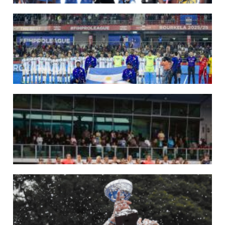
09/07/2026
MUNDIAL 2026: LAS LEONAS CONVOCADAS POR FERNANDO F...
Del 15 al 30 de agosto disputarán el Mundial 2026 en Países Bajos y Bélgica.
LEER MÁS
29/05/2026
LOS LEONES CONVOCADOS PARA LA VENTANA EUROPEA DE P...
En junio, el seleccionado nacional disputará las últimas dos ventanas de Pro
League 2025-26 en Inglaterra y Alemania.
LEER MÁS
22/05/2026
LAS LEONAS CONVOCADAS PARA LA VENTANA EUROPEA DE P...