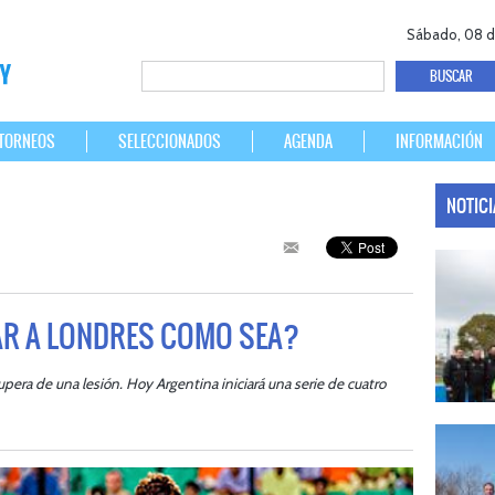
Sábado, 08 d
TORNEOS
SELECCIONADOS
AGENDA
INFORMACIÓN
NOTIC
R A LONDRES COMO SEA?
cupera de una lesión. Hoy Argentina iniciará una serie de cuatro
07/08/20
LAS LEONA
Del 15 al 