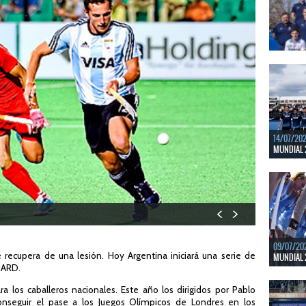
hockey dis
El debut 
LEER MÁS
07/08/20
LOS LEONE
Del 15 al 
hockey dis
El debut s
LEER MÁS
14/07/20
MUNDIAL 
Del 15 al 
Bélgica.
LEER MÁS
09/07/20
e recupera de una lesión. Hoy Argentina iniciará una serie de
MUNDIAL 
NARD.
Del 15 al
Bajos y Bél
 los caballeros nacionales. Este año los dirigidos por Pablo
onseguir el pase a los Juegos Olímpicos de Londres en los