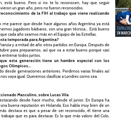
n, está bueno. Pero si no te lo reconocen, hay que seguir
LEER MÁS
vieron un gran año, pero no fueron reconocidos.
econocimiento de la FIH al trabajo que viene realizando
ro me parece que desde hace algunos años Argentina ya está
13/05/20
enemos jugadores bárbaros, con una gran técnica... Está bueno
EN MARCHA
 que cada año seamos más en el Equipo de las Estrellas.
 esta temporada para Argentina?
Del 13 al 
rancia y a mitad de año otros partidos en Europa. Después de
durante 5 
tubre para prepararnos, así que va a estar bueno porque casi
LEER MÁS
 entrenar todos juntos.
que esta generación tiene un hambre especial con los
egos Olímpicos...
do desde generaciones anteriores. Perdimos varias finales así
nos vaya igual. Queremos clasificar a Londres como sea.
ccionado Masculino, sobre Lucas Vila
destacando desde hace mucho, desde el junior. En Europa ha
una buena reputación en Holanda. Eso habla muy bien de un
más destaca es que a pesar de ser reconocido, él tiene una
rabajar que es para destacar. Es lo que más valoro del Colo,
.