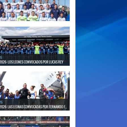
putará la Copa del Mundo en Países Bajos y Bélgica.
será ante Estados Unidos.
26
S LISTOS PARA DISPUTAR EL MUNDIAL 2026
30 de agosto, el seleccionado argentino masculino de
putará la Copa del Mundo en Países Bajos y Bélgica.
erá ante Japón.
26
2026: LOS LEONES CONVOCADOS POR LUCAS REY
30 de agosto disputarán el Mundial en Países Bajos y
26
2026: LAS LEONAS CONVOCADAS POR FERNANDO F...
 30 de agosto disputarán el Mundial 2026 en Países
gica.