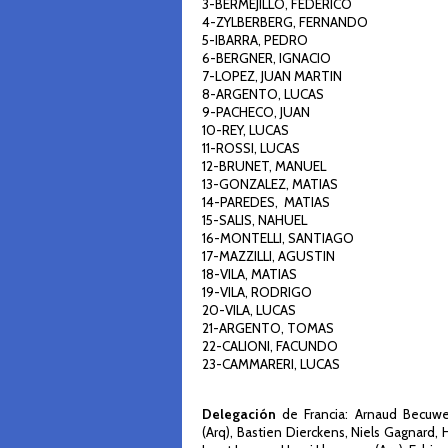
3-BERMEJILLO, FEDERICO
4-ZYLBERBERG, FERNANDO
5-IBARRA, PEDRO
6-BERGNER, IGNACIO
7-LOPEZ, JUAN MARTIN
8-ARGENTO, LUCAS
9-PACHECO, JUAN
10-REY, LUCAS
11-ROSSI, LUCAS
12-BRUNET, MANUEL
13-GONZALEZ, MATIAS
14-PAREDES, MATIAS
15-SALIS, NAHUEL
16-MONTELLI, SANTIAGO
17-MAZZILLI, AGUSTIN
18-VILA, MATIAS
19-VILA, RODRIGO
20-VILA, LUCAS
21-ARGENTO, TOMAS
22-CALIONI, FACUNDO
23-CAMMARERI, LUCAS
Delegación
de Francia: Arnaud Becuwe
(Arq), Bastien Dierckens, Niels Gagnard