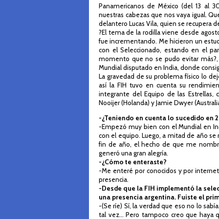
Panamericanos de México (del 13 al 30
nuestras cabezas que nos vaya igual. Que
delantero Lucas Vila, quien se recupera d
?El tema de la rodilla viene desde ago
fue incrementando. Me hicieron un estudi
con el Seleccionado, estando en el par
momento que no se pudo evitar más?, r
Mundial disputado en India, donde consig
La gravedad de su problema físico lo dej
así la FIH tuvo en cuenta su rendimie
integrante del Equipo de las Estrellas
Nooijer (Holanda) y Jamie Dwyer (Australi
-¿Teniendo en cuenta lo sucedido en 2
-Empezó muy bien con el Mundial en In
con el equipo. Luego, a mitad de año se 
fin de año, el hecho de que me nombre
generó una gran alegría.
-¿Cómo te enteraste?
-Me enteré por conocidos y por internet
presencia.
-Desde que la FIH implementó la selecc
una presencia argentina. Fuiste el prime
-(Se ríe) Sí, la verdad que eso no lo sa
tal vez... Pero tampoco creo que haya 