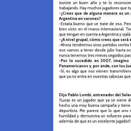
tuviste un buen año y te lo reconoce
trabajando. Hay muchos jugadores que tu
-¿Crees que de alguna manera es un r
Argentina en varones?
-Estaría bueno que se trate de eso. Pe
bien visto en el marco internacional. T
que tengan en cuenta a Argentina y ojalá
-¿A nivel grupal, cómo crees que será
-Ahora tendremos unos partidos contra F
eso vamos a tener desde julio hasta oc
nunca tenemos tres meses seguidos para
-Por lo sucedido en 2007, imagino 
Panamericanos y, por ende, con los Ju
-Sí, es algo que nos vienen transmitien
que ya no entra en nuestras cabezas que 
Dijo Pablo Lombi, entrenador del Sele
?Lucas es un jugador que ya se viene 
hecho una muy buena campaña y tiene 
deportista. Me parece que lo que uno 
humildad y demuestra un esfuerzo para t
además de que es un excelente jugador?