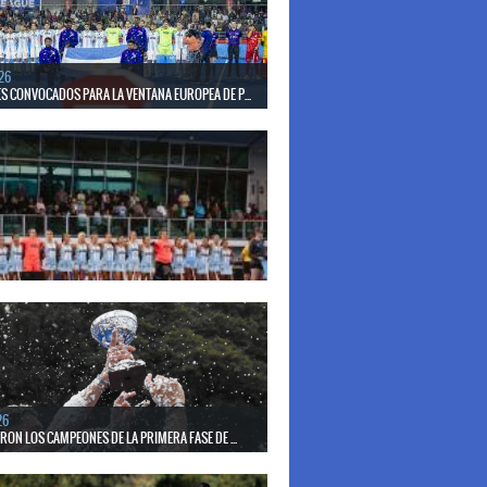
26
S CONVOCADOS PARA LA VENTANA EUROPEA DE P...
el seleccionado nacional disputará las últimas dos
de Pro League 2025-26 en Inglaterra y Alemania.
26
S CONVOCADAS PARA LA VENTANA EUROPEA DE P...
el seleccionado nacional disputará las últimas dos
de Pro League 2025-26 en Bélgica e Inglaterra.
26
ERON LOS CAMPEONES DE LA PRIMERA FASE DE ...
17 de mayo se llevó a cabo el torneo que reúne a los
lubes del país.