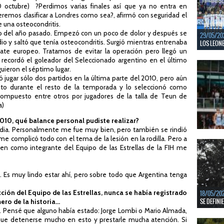
LEER MÁS
 octubre) ?Perdimos varias finales así que ya no entra en
remos clasificar a Londres como sea?, afirmó con seguridad el
e una osteocondritis.
sto del año pasado. Empezó con un poco de dolor y después se
29/05/20
o y saltó que tenía osteocondritis. Surgió mientras entrenaba
LOS LEONE
ate europeo. Tratamos de evitar la operación pero llegó un
En junio, 
ecordó el goleador del Seleccionado argentino en el último
ventanas 
uieron el séptimo lugar.
ó jugar sólo dos partidos en la última parte del 2010, pero aún
LEER MÁS
nto durante el resto de la temporada y lo seleccionó como
, compuesto entre otros por jugadores de la talla de Teun de
a)
010, qué balance personal pudiste realizar?
dia. Personalmente me fue muy bien, pero también se rindió
me complicó todo con el tema de la lesión en la rodilla. Pero a
22/05/20
n como integrante del Equipo de las Estrellas de la FIH me
LAS LEONA
En junio, 
ventanas 
. Es muy lindo estar ahí, pero sobre todo que Argentina tenga
LEER MÁS
ión del Equipo de las Estrellas, nunca se había registrado
18/05/20
SE DEFINI
ro de la historia...
bía. Pensé que alguno había estado: Jorge Lombi o Mario Almada,
Del 13 al 
que detenerse mucho en esto y prestarle mucha atención. Si
mejores c