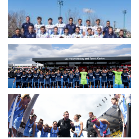
07/08/2026
LAS LEONAS LISTAS PARA DISPUTAR EL MUNDIAL 2026
Del 15 al 30 de agosto, el seleccionado argentino femenino de hockey disputará
la Copa del Mundo en Países Bajos y Bélgica. El debut será ante Estados Unidos.
LEER MÁS
07/08/2026
LOS LEONES LISTOS PARA DISPUTAR EL MUNDIAL 2026
Del 15 al 30 de agosto, el seleccionado argentino masculino de hockey disputará
la Copa del Mundo en Países Bajos y Bélgica. El debut será ante Japón.
LEER MÁS
14/07/2026
MUNDIAL 2026: LOS LEONES CONVOCADOS POR LUCAS REY
Del 15 al 30 de agosto disputarán el Mundial en Países Bajos y Bélgica.
LEER MÁS