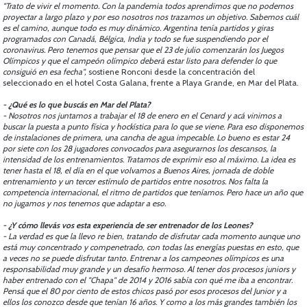
"Trato de vivir el momento. Con la pandemia todos aprendimos que no podemos
proyectar a largo plazo y por eso nosotros nos trazamos un objetivo. Sabemos cuál
es el camino, aunque todo es muy dinámico. Argentina tenía partidos y giras
programados con Canadá, Bélgica, India y todo se fue suspendiendo por el
coronavirus. Pero tenemos que pensar que el 23 de julio comenzarán los Juegos
Olímpicos y que el campeón olímpico deberá estar listo para defender lo que
consiguió en esa fecha",
sostiene Ronconi desde la concentración del
seleccionado en el hotel Costa Galana, frente a Playa Grande, en Mar del Plata.
- ¿Qué es lo que buscás en Mar del Plata?
- Nosotros nos juntamos a trabajar el 18 de enero en el Cenard y acá vinimos a
buscar la puesta a punto física y hockística para lo que se viene. Para eso disponemos
de instalaciones de primera, una cancha de agua impecable. Lo bueno es estar 24
por siete con los 28 jugadores convocados para asegurarnos los descansos, la
intensidad de los entrenamientos. Tratamos de exprimir eso al máximo. La idea es
tener hasta el 18, el día en el que volvamos a Buenos Aires, jornada de doble
entrenamiento y un tercer estímulo de partidos entre nosotros. Nos falta la
competencia internacional, el ritmo de partidos que teníamos. Pero hace un año que
no jugamos y nos tenemos que adaptar a eso.
- ¿Y cómo llevás vos esta experiencia de ser entrenador de los Leones?
- La verdad es que la llevo re bien, tratando de disfrutar cada momento aunque uno
está muy concentrado y compenetrado, con todas las energías puestas en esto, que
a veces no se puede disfrutar tanto. Entrenar a los campeones olímpicos es una
responsabilidad muy grande y un desafío hermoso. Al tener dos procesos juniors y
haber entrenado con el "Chapa" de 2014 y 2016 sabía con qué me iba a encontrar.
Pensá que el 80 por ciento de estos chicos pasó por esos procesos del Junior y a
ellos los conozco desde que tenían 16 años. Y como a los más grandes también los