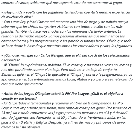
conozco de antes, sabíamos qué nos esperaría cuando nos sumamos al grupo.
- ¿Hay un ida y vuelta con los jugadores teniendo en cuenta la enorme experiencia
de muchos de ellos?
- Con Lucas Rey y Mati Cammareri tenemos una idea de juego y de trabajo que ya
sabemos que los chicos comparten. Hablamos con todos, no sólo con los más
grandes. También lo hacemos mucho con los referentes del Junior anterior. La
relación es de mucho respeto. Somos personas abiertas así que terminamos los
entrenamientos y les preguntamos qué les pareció el trabajo hecho. Obvio que todo
se hace desde la base de que nosotros somos los entrenadores y ellos, los jugadores.
- ¿Cómo se manejan con Carlos Retegui, que es el head coach de los seleccionados
nacionales?
- Al "Chapa" lo exprimimos al máximo. El ve cosas que nosotros a veces no vemos y
nos dice por dónde encarar el trabajo. Pero todo es un trabajo de conjunto.
Sabemos quién es el "Chapa", lo que sabe el "Chapa" y por eso le preguntamos y nos
apoyamos en él. Los entrenadores somos Lucas, Matías y yo, pero él se mete cuando
cree que tiene que meterse.
- Antes de los Juegos Olímpicos estará la FIH Pro League. ¿Cuál es el objetivo a
cumplir en ese torneo?
- Juntar partidos internacionales y recuperar el ritmo de la competencia. La Pro
League será importante para sumar, para cambiar cosas para ganar. Pensamos en el
23 de julio cuando comiencen los Juegos pero antes pensamos en el 3 y 4 de abril
cuando juguemos con Alemania, en el 10 y 11 cuando enfrentemos a India, en las
giras a Gran Bretaña y Bélgica. Después, ya a fines de mayo y principios de junio,
daremos la lista olímpica.