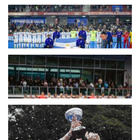
09/07/2026
MUNDIAL 2026: LAS LEONAS CONVOCADAS POR FERNANDO F...
Del 15 al 30 de agosto disputarán el Mundial 2026 en Países Bajos y Bélgica.
LEER MÁS
29/05/2026
LOS LEONES CONVOCADOS PARA LA VENTANA EUROPEA DE P...
En junio, el seleccionado nacional disputará las últimas dos ventanas de Pro
League 2025-26 en Inglaterra y Alemania.
LEER MÁS
22/05/2026
LAS LEONAS CONVOCADAS PARA LA VENTANA EUROPEA DE P...
En junio, el seleccionado nacional disputará las últimas dos ventanas de Pro