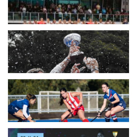
LEER MÁS
22/05/2026
LAS LEONAS CONVOCADAS PARA LA VENTANA EUROPEA DE P...
En junio, el seleccionado nacional disputará las últimas dos ventanas de Pro
League 2025-26 en Bélgica e Inglaterra.
LEER MÁS
18/05/2026
SE DEFINIERON LOS CAMPEONES DE LA PRIMERA FASE DE ...
Del 13 al 17 de mayo se llevó a cabo el torneo que reúne a los mejores clubes del
país.
LEER MÁS
13/05/2026
EN MARCHA LA PRIMERA FASE DE LA SUPERLIGA DE HOCKE...