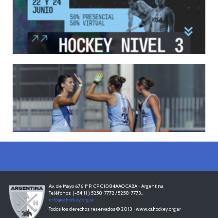
Del 13 al 17 de mayo los mejores clubes del país se enfrentan durante 5 días en
todo el territorio nacional
LEER MÁS
12/05/2026
INSCRIPCIONES ABIERTAS AL CURSO DE TÉCNICO NACIONA...
Del 11 al 15 de mayo se realizará el período de pre-inscripción.
LEER MÁS
18/04/2026
LEONCITAS CAMPEONAS DE AMERICA
LEER MÁS
Av. de Mayo 676 1º P, CP C1084AAO CABA - Argentina
Teléfonos: (+54 11 ) 5258-7772 / 5258-7773..
info@cahockey.org.ar
Todos los derechos reservados © 2013 I www.cahockey.org.ar