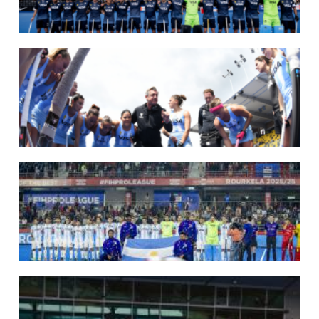
14/07/2026
MUNDIAL 2026: LOS LEONES CONVOCADOS POR LUCAS REY
Del 15 al 30 de agosto disputarán el Mundial en Países Bajos y Bélgica.
LEER MÁS
09/07/2026
MUNDIAL 2026: LAS LEONAS CONVOCADAS POR FERNANDO F...
Del 15 al 30 de agosto disputarán el Mundial 2026 en Países Bajos y Bélgica.
LEER MÁS
29/05/2026
LOS LEONES CONVOCADOS PARA LA VENTANA EUROPEA DE P...
En junio, el seleccionado nacional disputará las últimas dos ventanas de Pro
League 2025-26 en Inglaterra y Alemania.