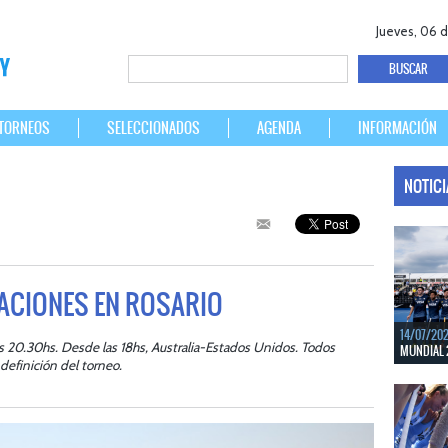
Jueves, 06 
TORNEOS
SELECCIONADOS
AGENDA
INFORMACIÓN
NOTIC
NACIONES EN ROSARIO
14/07/20
las 20.30hs. Desde las 18hs, Australia-Estados Unidos. Todos
MUNDIAL 
definición del torneo.
Del 15 al 
Bélgica.
LEER MÁS