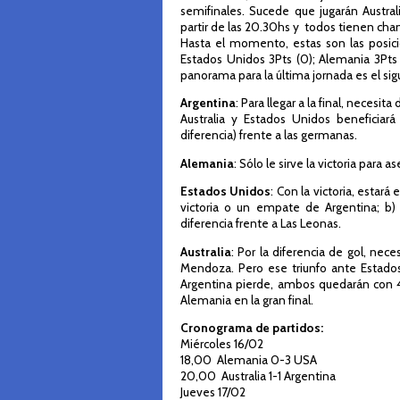
semifinales. Sucede que jugarán Austra
partir de las 20.30hs y todos tienen cha
Hasta el momento, estas son las posici
Estados Unidos 3Pts (0); Alemania 3Pts (
panorama para la última jornada es el sig
Argentina
: Para llegar a la final, necesi
Australia y Estados Unidos beneficia
diferencia) frente a las germanas.
Alemania
: Sólo le sirve la victoria para as
Estados
Unidos
: Con la victoria, estará
victoria o un empate de Argentina; b
diferencia frente a Las Leonas.
Australia
: Por la diferencia de gol, nece
Mendoza. Pero ese triunfo ante Estados
Argentina pierde, ambos quedarán con 4
Alemania en la gran final.
Cronograma de partidos:
Miércoles 16/02
18,00 Alemania 0-3 USA
20,00 Australia 1-1 Argentina
Jueves 17/02