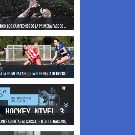
el seleccionado nacional disputará las últimas dos
de Pro League 2025-26 en Bélgica e Inglaterra.
26
ERON LOS CAMPEONES DE LA PRIMERA FASE DE ...
17 de mayo se llevó a cabo el torneo que reúne a los
lubes del país.
26
 LA PRIMERA FASE DE LA SUPERLIGA DE HOCKE...
17 de mayo los mejores clubes del país se enfrentan
días en todo el territorio nacional
26
ONES ABIERTAS AL CURSO DE TÉCNICO NACIONA...
15 de mayo se realizará el período de pre-inscripción.