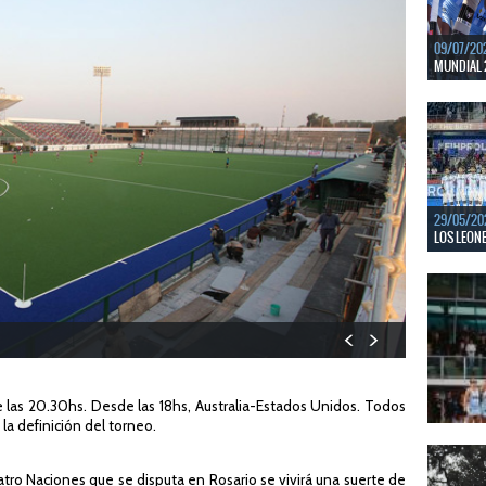
09/07/20
MUNDIAL 
Del 15 al
Bajos y Bél
LEER MÁS
29/05/20
LOS LEONE
En junio, 
ventanas 
LEER MÁS
de las 20.30hs. Desde las 18hs, Australia-Estados Unidos. Todos
a definición del torneo.
22/05/20
LAS LEONA
atro Naciones que se disputa en Rosario se vivirá una suerte de