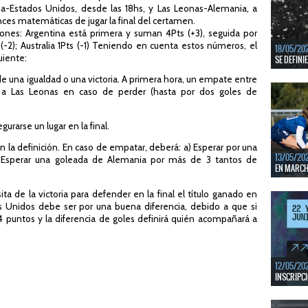
lia-Estados Unidos, desde las 18hs, y Las Leonas-Alemania, a
En junio, 
ventanas 
nces matemáticas de jugar la final del certamen.
ones: Argentina está primera y suman 4Pts (+3), seguida por
LEER MÁS
-2); Australia 1Pts (-1) Teniendo en cuenta estos números, el
18/05/20
uiente:
SE DEFINI
ta de una igualdad o una victoria. A primera hora, un empate entre
Del 13 al 
mejores c
rá a Las Leonas en caso de perder (hasta por dos goles de
LEER MÁS
egurarse un lugar en la final.
 en la definición. En caso de empatar, deberá: a) Esperar por una
13/05/20
) Esperar una goleada de Alemania por más de 3 tantos de
EN MARCHA
Del 13 al 
sita de la victoria para defender en la final el título ganado en
durante 5 
 Unidos debe ser por una buena diferencia, debido a que si
LEER MÁS
 puntos y la diferencia de goles definirá quién acompañará a
12/05/20
INSCRIPCI
Del 11 al 