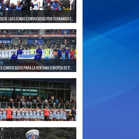
26
2026: LAS LEONAS CONVOCADAS POR FERNANDO F...
 30 de agosto disputarán el Mundial 2026 en Países
gica.
26
S CONVOCADOS PARA LA VENTANA EUROPEA DE P...
el seleccionado nacional disputará las últimas dos
de Pro League 2025-26 en Inglaterra y Alemania.
26
S CONVOCADAS PARA LA VENTANA EUROPEA DE P...