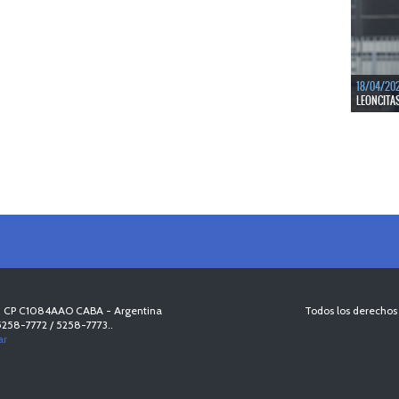
LEER MÁS
18/04/20
LEONCITA
LEER MÁS
 P, CP C1084AAO CABA - Argentina
Todos los derechos
 5258-7772 / 5258-7773..
ar